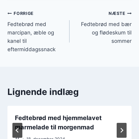
Indlægsnavigation
FORRIGE
NÆSTE
Fedtebrød med
Fedtebrød med bær
marcipan, æble og
og flødeskum til
kanel til
sommer
eftermiddagssnack
Lignende indlæg
Fedtebrød med hjemmelavet
marmelade til morgenmad