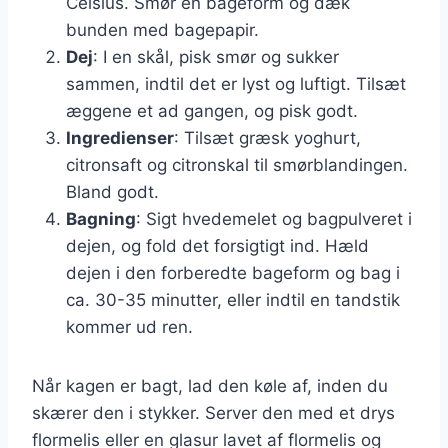
Celsius. Smør en bageform og dæk
bunden med bagepapir.
Dej
: I en skål, pisk smør og sukker
sammen, indtil det er lyst og luftigt. Tilsæt
æggene et ad gangen, og pisk godt.
Ingredienser
: Tilsæt græsk yoghurt,
citronsaft og citronskal til smørblandingen.
Bland godt.
Bagning
: Sigt hvedemelet og bagpulveret i
dejen, og fold det forsigtigt ind. Hæld
dejen i den forberedte bageform og bag i
ca. 30-35 minutter, eller indtil en tandstik
kommer ud ren.
Når kagen er bagt, lad den køle af, inden du
skærer den i stykker. Server den med et drys
flormelis eller en glasur lavet af flormelis og