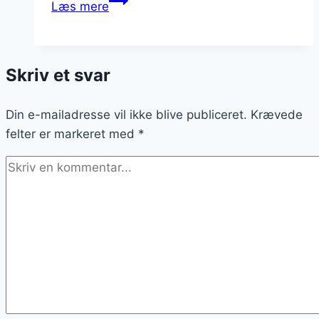
Læs mere
med
marcipan
og
Skriv et svar
æble
Din e-mailadresse vil ikke blive publiceret.
Krævede
felter er markeret med
*