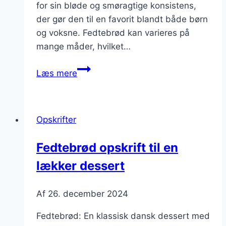
for sin bløde og smøragtige konsistens,
der gør den til en favorit blandt både børn
og voksne. Fedtebrød kan varieres på
mange måder, hvilket…
Fedtebrød
Læs mere
med
mandler
og
Opskrifter
vanilje
Fedtebrød opskrift til en
lækker dessert
Af
26. december 2024
Fedtebrød: En klassisk dansk dessert med