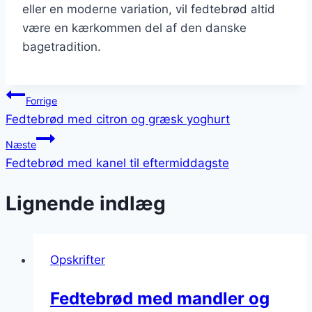
eller en moderne variation, vil fedtebrød altid
være en kærkommen del af den danske
bagetradition.
Indlægsnavigation
Forrige
Fedtebrød med citron og græsk yoghurt
Næste
Fedtebrød med kanel til eftermiddagste
Lignende indlæg
Opskrifter
Fedtebrød med mandler og