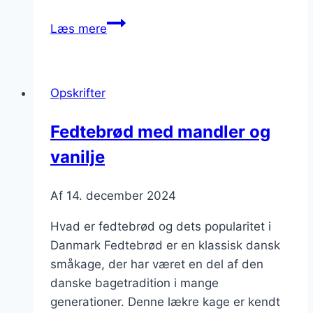
Fedtebrød
Læs mere
med
smør
og
Opskrifter
sukker
til
Fedtebrød med mandler og
fest
vanilje
Af
14. december 2024
Hvad er fedtebrød og dets popularitet i
Danmark Fedtebrød er en klassisk dansk
småkage, der har været en del af den
danske bagetradition i mange
generationer. Denne lækre kage er kendt