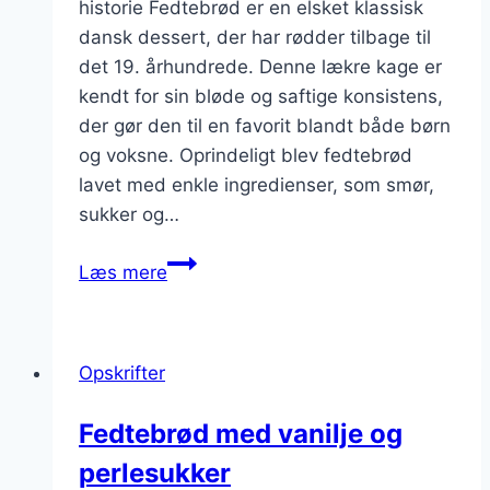
historie Fedtebrød er en elsket klassisk
dansk dessert, der har rødder tilbage til
det 19. århundrede. Denne lækre kage er
kendt for sin bløde og saftige konsistens,
der gør den til en favorit blandt både børn
og voksne. Oprindeligt blev fedtebrød
lavet med enkle ingredienser, som smør,
sukker og…
Fedtebrød
Læs mere
opskrift
til
en
Opskrifter
lækker
dessert
Fedtebrød med vanilje og
perlesukker