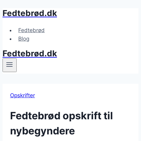
Fedtebrød.dk
Fortsæt
til
indhold
Fedtebrød
Blog
Fedtebrød.dk
Opskrifter
Fedtebrød opskrift til
nybegyndere