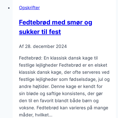
og
Opskrifter
vanilje
til
Fedtebrød med smør og
jul
sukker til fest
Af
28. december 2024
Fedtebrød: En klassisk dansk kage til
festlige lejligheder Fedtebrød er en elsket
klassisk dansk kage, der ofte serveres ved
festlige lejligheder som fødselsdage, jul og
andre højtider. Denne kage er kendt for
sin bløde og saftige konsistens, der gør
den til en favorit blandt både børn og
voksne. Fedtebrød kan varieres på mange
måder, hvilket…