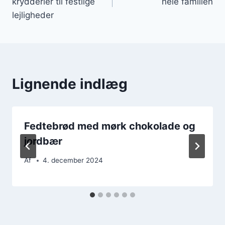
krydderier til festlige
hele familien
lejligheder
Lignende indlæg
Fedtebrød med mørk chokolade og
jordbær
Af
4. december 2024