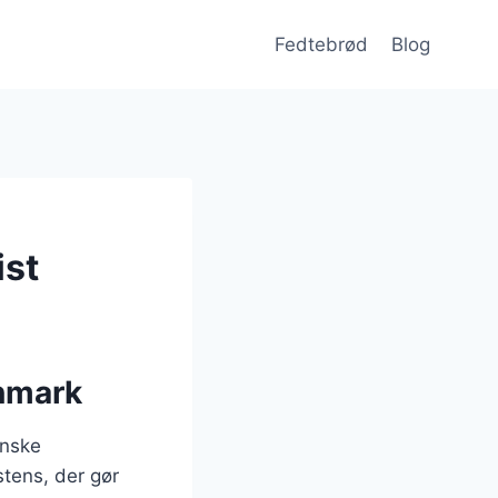
Fedtebrød
Blog
ist
anmark
anske
stens, der gør