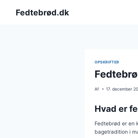
Fortsæt
Fedtebrød.dk
til
indhold
OPSKRIFTER
Fedtebrø
Af
17. december 2
Hvad er f
Fedtebrød er en 
bagetradition i m