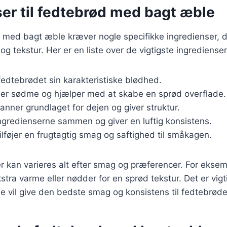
ser til fedtebrød med bagt æble
 med bagt æble kræver nogle specifikke ingredienser, de
g tekstur. Her er en liste over de vigtigste ingredienser
 fedtebrødet sin karakteristiske blødhed.
føjer sødme og hjælper med at skabe en sprød overflade.
Danner grundlaget for dejen og giver struktur.
ingredienserne sammen og giver en luftig konsistens.
Tilføjer en frugtagtig smag og saftighed til småkagen.
r kan varieres alt efter smag og præferencer. For ekse
ekstra varme eller nødder for en sprød tekstur. Det er vig
de vil give den bedste smag og konsistens til fedtebrøde