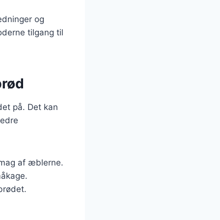
ledninger og
erne tilgang til
brød
et på. Det kan
bedre
smag af æblerne.
småkage.
brødet.