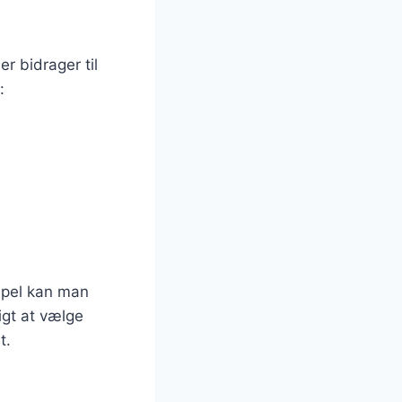
r bidrager til
:
mpel kan man
tigt at vælge
t.