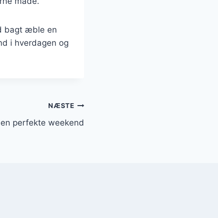
erne måde.
d bagt æble en
ind i hverdagen og
NÆSTE
 den perfekte weekend