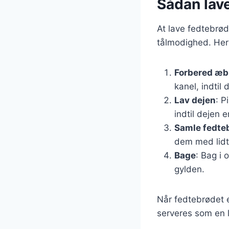
Sådan lav
At lave fedtebrød
tålmodighed. Her 
Forbered æb
kanel, indtil 
Lav dejen
: P
indtil dejen e
Samle fedte
dem med lidt
Bage
: Bag i 
gylden.
Når fedtebrødet e
serveres som en l