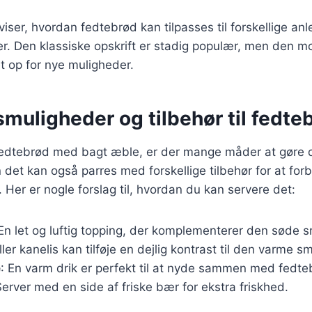
viser, hvordan fedtebrød kan tilpasses til forskellige an
 Den klassiske opskrift er stadig populær, men den mod
t op for nye muligheder.
muligheder og tilbehør til fedte
fedtebrød med bagt æble, er der mange måder at gøre d
det kan også parres med forskellige tilbehør for at for
Her er nogle forslag til, hvordan du kan servere det:
 En let og luftig topping, der komplementerer den søde 
eller kanelis kan tilføje en dejlig kontrast til den varme 
e
: En varm drik er perfekt til at nyde sammen med fedte
Server med en side af friske bær for ekstra friskhed.