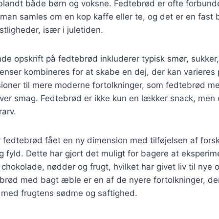
t blandt både børn og voksne. Fedtebrød er ofte forbun
man samles om en kop kaffe eller te, og det er en fast 
ligheder, især i juletiden.
e opskrift på fedtebrød inkluderer typisk smør, sukker
enser kombineres for at skabe en dej, der kan varieres 
sioner til mere moderne fortolkninger, som fedtebrød m
hver smag. Fedtebrød er ikke kun en lækker snack, men 
arv.
r fedtebrød fået en ny dimension med tilføjelsen af forsk
 fyld. Dette har gjort det muligt for bagere at eksperi
hokolade, nødder og frugt, hvilket har givet liv til nye o
ebrød med bagt æble er en af de nyere fortolkninger, d
t med frugtens sødme og saftighed.