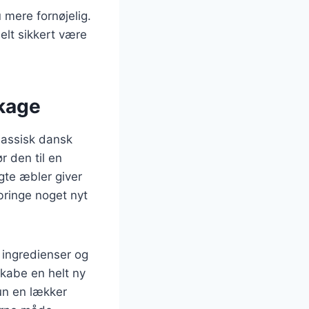
mere fornøjelig.
elt sikkert være
åkage
lassisk dansk
r den til en
gte æbler giver
bringe noget nyt
 ingredienser og
skabe en helt ny
un en lækker