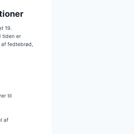
tioner
t 19.
 tiden er
r af fedtebrød,
r til
l af