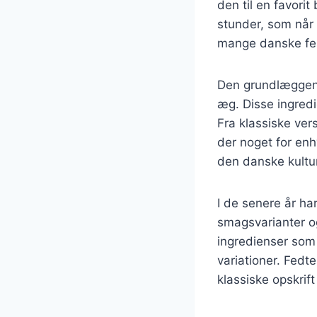
den til en favori
stunder, som når 
mange danske fest
Den grundlæggend
æg. Disse ingredi
Fra klassiske ver
der noget for en
den danske kultur
I de senere år ha
smagsvarianter og
ingredienser som c
variationer. Fedt
klassiske opskrif