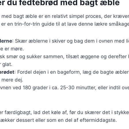
er du fedtebrød med bagt æble
 med bagt æble er en relativt simpel proces, der kræver 
er en trin-for-trin guide til at lave denne lækre småkag
lerne
: Skær æblerne i skiver og bag dem i ovnen med li
de er møre.
isk smør og sukker sammen, tilsæt æggene og derefter
r glat.
brødet
: Fordel dejen i en bageform, læg de bagte æble
 mere dej.
ovnen ved 180 grader i ca. 25-30 minutter, eller indtil ov
r færdigbagt, lad det køle af, før du skærer det i stykke
ækker dessert eller som en del af eftermiddagste.