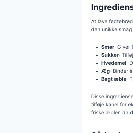
Ingredien
At lave fedtebrød
den unikke smag o
Smør
: Giver
Sukker
: Til
Hvedemel
: 
Æg
: Binder 
Bagt æble
: 
Disse ingrediense
tilføje kanel for 
friske æbler, da 