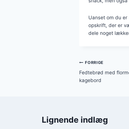
snack, men også 
Uanset om du er 
opskrift, der er 
dele noget lækker
Indlægsnavi
FORRIGE
Fedtebrød med florme
kagebord
Lignende indlæg