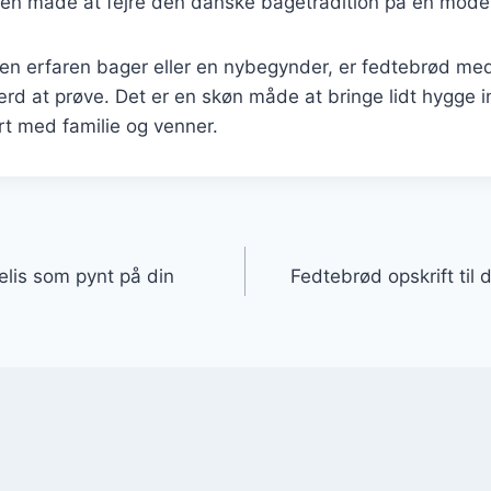
en måde at fejre den danske bagetradition på en mod
en erfaren bager eller en nybegynder, er fedtebrød me
værd at prøve. Det er en skøn måde at bringe lidt hygge 
t med familie og venner.
gation
lis som pynt på din
Fedtebrød opskrift til