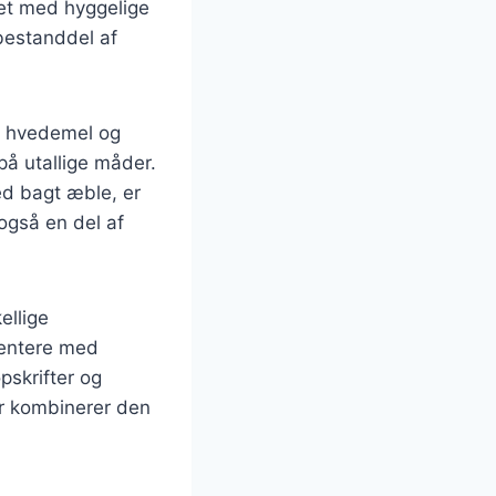
det med hyggelige
bestanddel af
, hvedemel og
på utallige måder.
ed bagt æble, er
også en del af
ellige
mentere med
pskrifter og
er kombinerer den