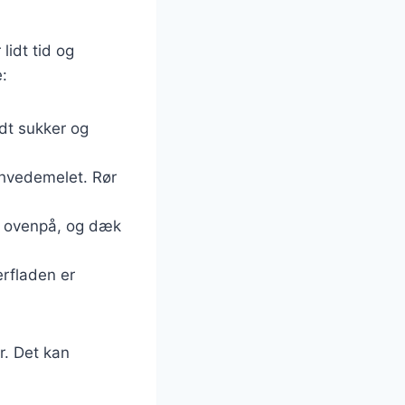
lidt tid og
e:
dt sukker og
 hvedemelet. Rør
r ovenpå, og dæk
erfladen er
r. Det kan