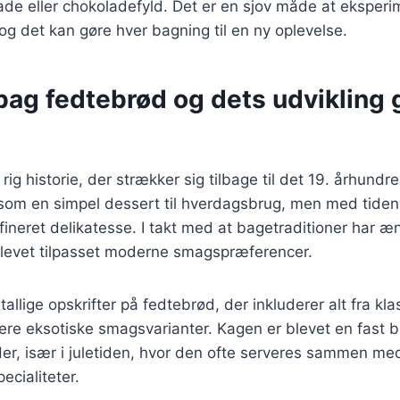
ade eller chokoladefyld. Det er en sjov måde at eksper
og det kan gøre hver bagning til en ny oplevelse.
 bag fedtebrød og dets udviklin
ig historie, der strækker sig tilbage til det 19. århundr
 som en simpel dessert til hverdagsbrug, men med tiden
ffineret delikatesse. I takt med at bagetraditioner har æn
levet tilpasset moderne smagspræferencer.
tallige opskrifter på fedtebrød, der inkluderer alt fra kla
mere eksotiske smagsvarianter. Kagen er blevet en fast 
er, især i juletiden, hvor den ofte serveres sammen me
pecialiteter.