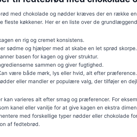
ebrød med chokolade og nødder kræves der en række enk
de fleste køkkener. Her er en liste over de grundlæggend
 kagen en rig og cremet konsistens.
føjer sødme og hjælper med at skabe en let sprød skorpe.
Danner basen for kagen og giver struktur.
ingredienserne sammen og giver fugtighed.
Kan være både mørk, lys eller hvid, alt efter præference.
nødder eller mandler er populære valg, der tilføjer en dej
r kan varieres alt efter smag og præferencer. For ekse
 som kanel eller vanilje for at give kagen en ekstra dime
mentere med forskellige typer nødder eller chokolade fo
on af fedtebrød.