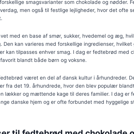
orskellige smagsvarianter som chokolade og nødder. Fe
hverdag, men også til festlige lejligheder, hvor det ofte
.
avet med en base af smør, sukker, hvedemel og æg, hvil
. Den kan varieres med forskellige ingredienser, hvilket 
der kan tilpasses enhver smag. I dag er fedtebrød med 
favorit blandt både børn og voksne.
 fedtebrød været en del af dansk kultur i århundreder. D
er fra det 19. århundrede, hvor den blev populær bland
n lækker og mættende kage til deres familier. I dag er 
nge danske hjem og er ofte forbundet med hyggelige s
ser til fedtebrød med chokolade 