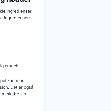
le ingredienser,
e ingredienser:
lig crunch.
mpel kan man
nsion. Det er også
r at skabe sin