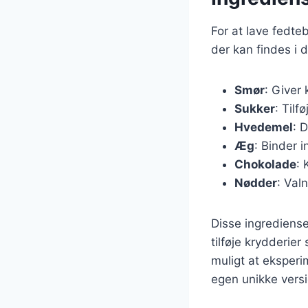
For at lave fedt
der kan findes i 
Smør
: Giver
Sukker
: Til
Hvedemel
: 
Æg
: Binder 
Chokolade
: 
Nødder
: Val
Disse ingrediense
tilføje krydderier
muligt at eksperi
egen unikke versi