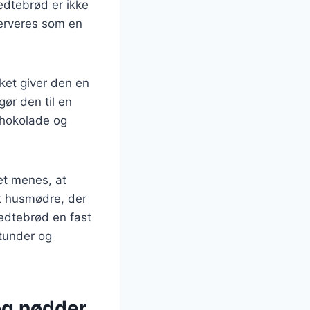
dtebrød er ikke
 serveres som en
ket giver den en
gør den til en
chokolade og
et menes, at
t husmødre, der
fedtebrød en fast
tunder og
og nødder