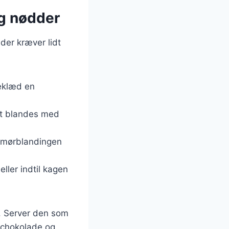
g nødder
der kræver lidt
Beklæd en
det blandes med
 smørblandingen
ller indtil kagen
r. Server den som
 chokolade og