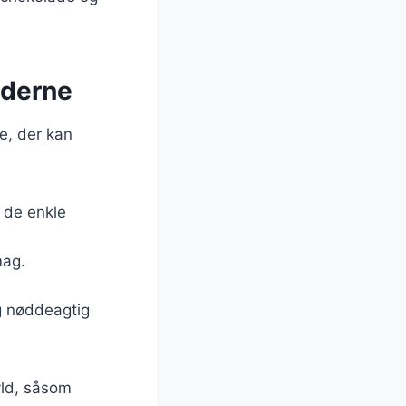
oderne
e, der kan
r de enkle
mag.
og nøddeagtig
fyld, såsom