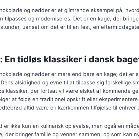
okolade og nødder er et glimrende eksempel på, hvor
n tilpasses og moderniseres. Det er en kage, der bring
stunder, uanset om det er til en fest, en eftermiddagste
 En tidløs klassiker i dansk bage
okolade og nødder er mere end bare en kage; det er e
 Dens alsidighed og evne til at tilpasse sig forskellige
løs klassiker, der fortsat vil være elsket af kommende ge
er at følge en traditionel opskrift eller eksperimenter
 fedtebrød altid være en kærkommen tilføjelse til enhver 
d er ikke kun en kulinarisk oplevelse, men også en måd
ge, der bringer familie og venner sammen, og som kan 