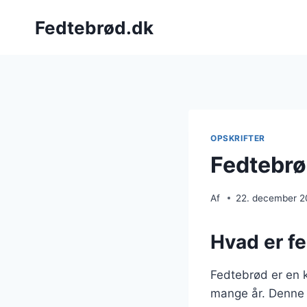
Fortsæt
Fedtebrød.dk
til
indhold
OPSKRIFTER
Fedtebrø
Af
22. december 
Hvad er f
Fedtebrød er en k
mange år. Denne l