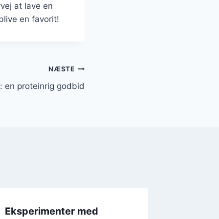
vej at lave en
live en favorit!
NÆSTE
en proteinrig godbid
Eksperimenter med
Fedteb