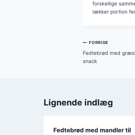
forskellige samme
lækker portion fe
Indlægsnavi
FORRIGE
Fedtebrød med græsk
snack
Lignende indlæg
ør og
Fedtebrød med mandler til