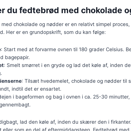
er du fedtebrød med chokolade o
 med chokolade og nødder er en relativt simpel proces, 
d. Her er en grundopskrift, som du kan følge:
e
: Start med at forvarme ovnen til 180 grader Celsius. 
d bagepapir.
et
: Smelt smørret i en gryde og lad det køle af, inden 
.
dienserne
: Tilsæt hvedemelet, chokolade og nødder til
ndt, indtil det er ensartet.
ejen i bageformen og bag i ovnen i ca. 25-30 minutter, e
 gennembagt.
igbagt, lad den køle af, inden du skærer den i firkante
t eller som en del af eftermiddagsteen. Fedtebrød med