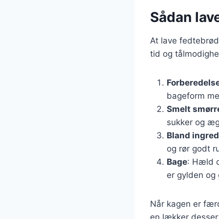
Sådan lav
At lave fedtebrød
tid og tålmodighe
Forberedels
bageform me
Smelt smørr
sukker og æg
Bland ingre
og rør godt ru
Bage
: Hæld d
er gylden og
Når kagen er færd
en lækker desser