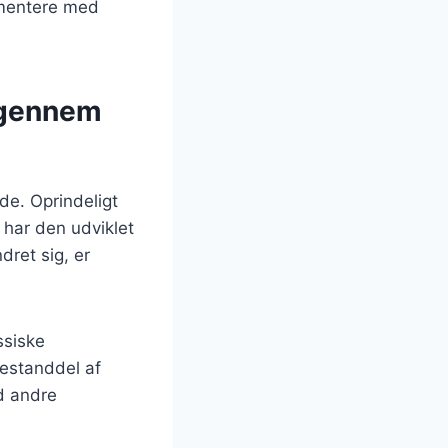
imentere med
g gennem
ede. Oprindeligt
 har den udviklet
dret sig, er
ssiske
bestanddel af
d andre