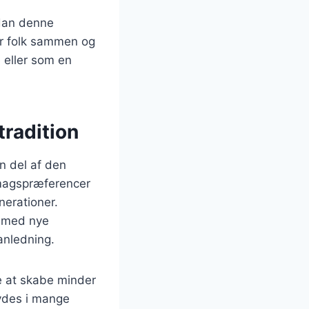
dan denne
er folk sammen og
 eller som en
tradition
n del af den
 smagspræferencer
nerationer.
e med nye
anledning.
e at skabe minder
nydes i mange