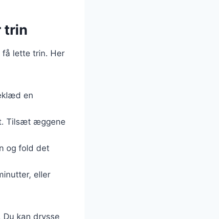
 trin
å lette trin. Her
Beklæd en
igt. Tilsæt æggene
n og fold det
nutter, eller
r. Du kan drysse