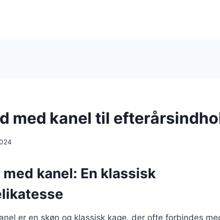
d med kanel til efterårsindho
2024
 med kanel: En klassisk
elikatesse
el er en skøn og klassisk kage, der ofte forbindes med