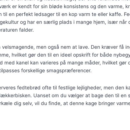
ærk er kendt for sin bløde konsistens og den varme, k
 til en perfekt ledsager til en kop varm te eller kaffe. F
ekultur og har en særlig plads i mange hjem, især når 
raturen falder.
n velsmagende, men også nem at lave. Den kræver få in
mme, hvilket gør den til en ideel opskrift for både nybe
 med kanel kan varieres på mange måder, hvilket gør de
tilpasses forskellige smagspræferencer.
serveres fedtebrød ofte til festlige lejligheder, men den
ækkerbisken. Uanset om du vælger at bage den til en s
forkæle dig selv, vil du finde, at denne kage bringer varm