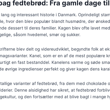
bag fedtebrød: Fra gamle dage ti
lang og interessant historie i Danmark. Oprindeligt st
de, hvor den blev populær blandt husmødre, der ønsked
e dessert til deres familier. Kagen blev ofte lavet med
ngelige, såsom hvedemel, smør og sukker.
krifterne blev delt og videreudviklet, begyndte folk at 
magsvarianter. Kanel, som er en af de mest populære kr
hurtigt en fast bestanddel. Kanelens varme og søde sm
e øvrige ingredienser perfekt og giver kagen dens kara
utallige varianter af fedtebrød, fra dem med chokolade 
derier. Denne alsidighed har sikret, at fedtebrød forbliv
ekultur, og den fortsætter med at blive bagt i mange h