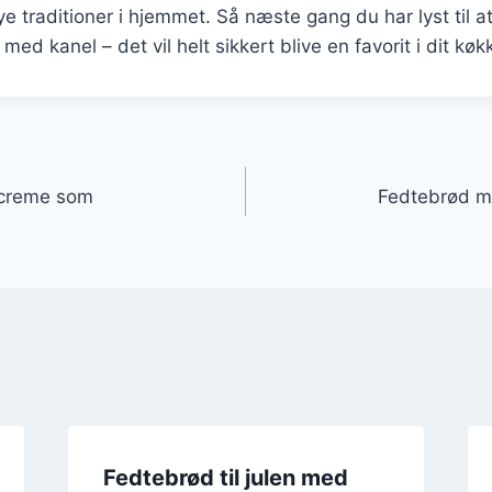
e traditioner i hjemmet. Så næste gang du har lyst til a
med kanel – det vil helt sikkert blive en favorit i dit køk
gation
creme som
Fedtebrød me
Fedtebrød til julen med