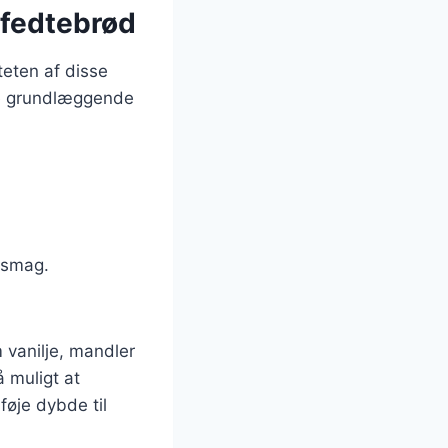
 fedtebrød
eten af disse
 de grundlæggende
e smag.
 vanilje, mandler
å muligt at
føje dybde til