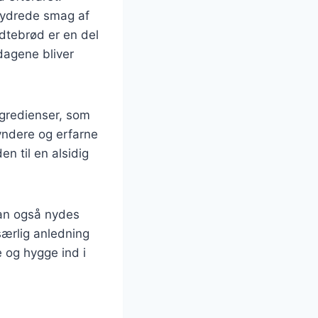
rydrede smag af
edtebrød er en del
dagene bliver
gredienser, som
gyndere og erfarne
n til en alsidig
 kan også nydes
ærlig anledning
e og hygge ind i