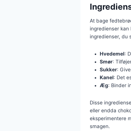
Ingrediens
At bage fedtebrø
ingredienser kan 
ingredienser, du 
Hvedemel
: 
Smør
: Tilføj
Sukker
: Giv
Kanel
: Det e
Æg
: Binder 
Disse ingrediense
eller endda choko
eksperimentere me
smagen.