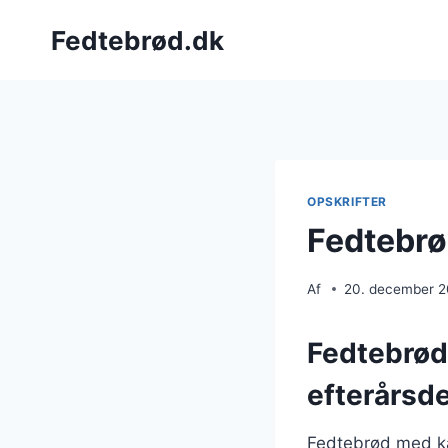
Fortsæt
Fedtebrød.dk
til
indhold
OPSKRIFTER
Fedtebrø
Af
20. december 
Fedtebrød
efterårsd
Fedtebrød med kan