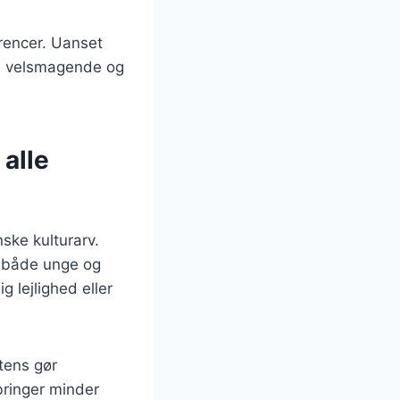
erencer. Uanset
 en velsmagende og
 alle
ske kulturarv.
dt både unge og
 lejlighed eller
tens gør
bringer minder