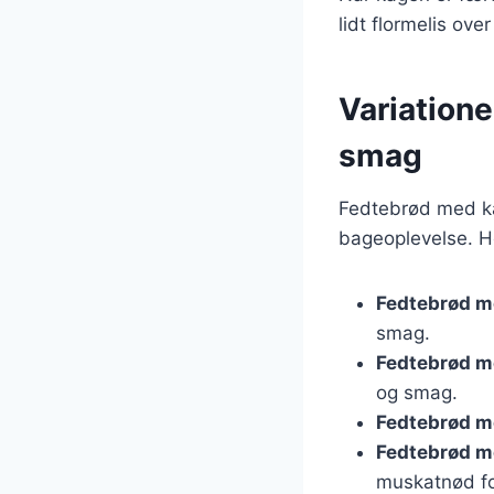
lidt flormelis ove
Variatione
smag
Fedtebrød med kan
bageoplevelse. He
Fedtebrød m
smag.
Fedtebrød m
og smag.
Fedtebrød m
Fedtebrød m
muskatnød fo