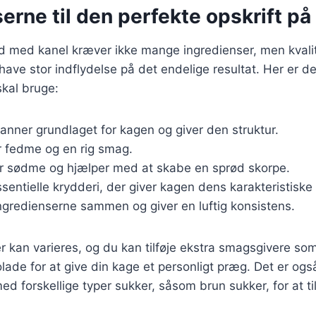
erne til den perfekte opskrift på
d med kanel kræver ikke mange ingredienser, men kvalit
have stor indflydelse på det endelige resultat. Her er
skal bruge:
Danner grundlaget for kagen og giver den struktur.
er fedme og en rig smag.
er sødme og hjælper med at skabe en sprød skorpe.
ssentielle krydderi, der giver kagen dens karakteristisk
ingredienserne sammen og giver en luftig konsistens.
r kan varieres, og du kan tilføje ekstra smagsgivere som
lade for at give din kage et personligt præg. Det er ogs
d forskellige typer sukker, såsom brun sukker, for at til