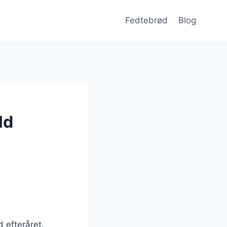
Fedtebrød
Blog
ld
 efteråret.