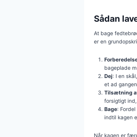
Sådan lave
At bage fedtebrød
er en grundopskri
Forberedels
bageplade m
Dej
: I en skå
et ad gangen
Tilsætning a
forsigtigt ind
Bage
: Fordel
indtil kagen 
Når kagen er færd