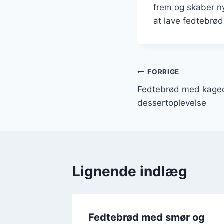
frem og skaber ny
at lave fedtebrød 
Indlægsnavi
FORRIGE
Fedtebrød med kage
dessertoplevelse
Lignende indlæg
rk
Fedtebrød med smør og