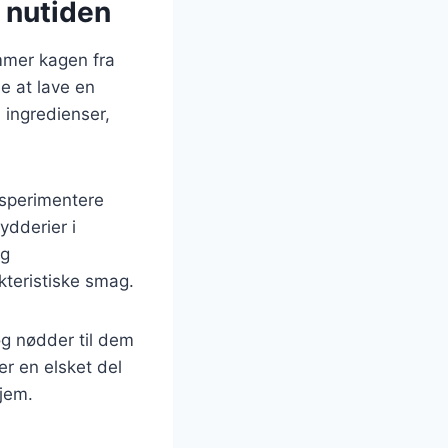
l nutiden
ammer kagen fra
e at lave en
 ingredienser,
eksperimentere
ydderier i
ag
kteristiske smag.
og nødder til dem
er en elsket del
jem.