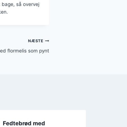
t bage, så overvej
ken.
NÆSTE
d flormelis som pynt
Fedtebrød med
Snackt