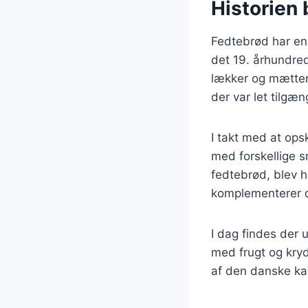
Historien 
Fedtebrød har en 
det 19. århundre
lækker og mættend
der var let tilgæ
I takt med at ops
med forskellige s
fedtebrød, blev 
komplementerer d
I dag findes der 
med frugt og kryd
af den danske kag