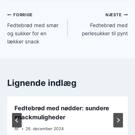
Indlægsnavigation
FORRIGE
NÆSTE
Fedtebrød med smør
Fedtebrød med
og sukker for en
perlesukker til pynt
lækker snack
Lignende indlæg
Fedtebrød med nødder: sundere
snackmuligheder
Af
26. december 2024