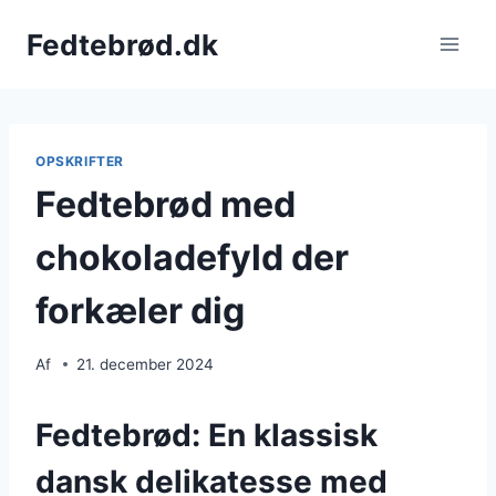
Fortsæt
Fedtebrød.dk
til
indhold
OPSKRIFTER
Fedtebrød med
chokoladefyld der
forkæler dig
Af
21. december 2024
Fedtebrød: En klassisk
dansk delikatesse med