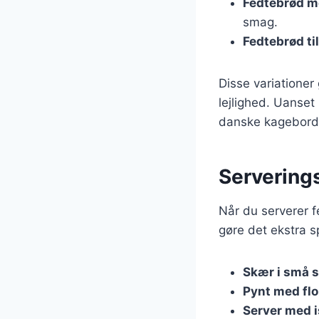
Fedtebrød m
smag.
Fedtebrød til
Disse variationer
lejlighed. Uanset
danske kagebord
Serverings
Når du serverer f
gøre det ekstra sp
Skær i små 
Pynt med flo
Server med i