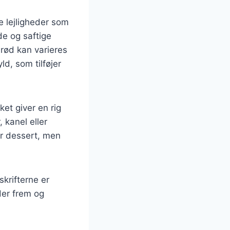
e lejligheder som
de og saftige
brød kan varieres
d, som tilføjer
et giver en rig
 kanel eller
er dessert, men
skrifterne er
der frem og