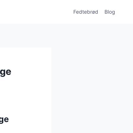
Fedtebrød
Blog
ige
ige