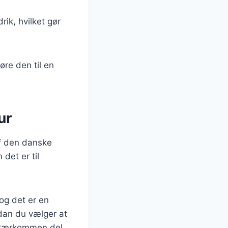
rik, hvilket gør
øre den til en
ur
f den danske
det er til
og det er en
rdan du vælger at
n kærkommen del