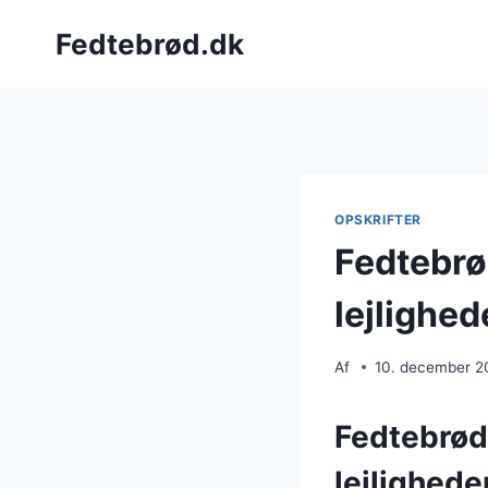
Fortsæt
Fedtebrød.dk
til
indhold
OPSKRIFTER
Fedtebrø
lejlighed
Af
10. december 2
Fedtebrød:
lejlighede