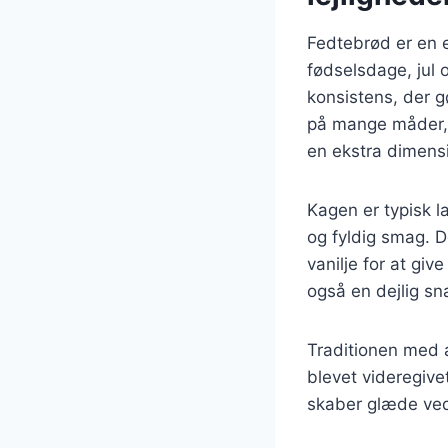
Fedtebrød er en e
fødselsdage, jul 
konsistens, der g
på mange måder, 
en ekstra dimens
Kagen er typisk l
og fyldig smag. D
vanilje for at gi
også en dejlig sna
Traditionen med a
blevet videregive
skaber glæde ved