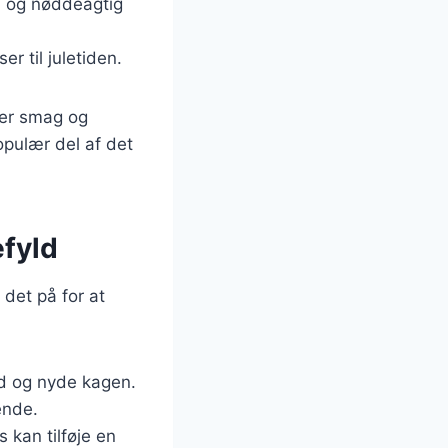
ød og nøddeagtig
r til juletiden.
hver smag og
opulær del af det
efyld
det på for at
id og nyde kagen.
ende.
s kan tilføje en