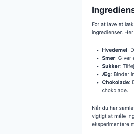
Ingrediens
For at lave et læ
ingredienser. Her
Hvedemel
: 
Smør
: Giver
Sukker
: Til
Æg
: Binder 
Chokolade
: 
chokolade.
Når du har samlet
vigtigt at måle i
eksperimentere me