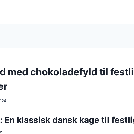
d med chokoladefyld til festl
er
024
 En klassisk dansk kage til festl
r