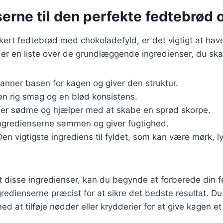
erne til den perfekte fedtebrød o
kkert fedtebrød med chokoladefyld, er det vigtigt at hav
 er en liste over de grundlæggende ingredienser, du ska
Danner basen for kagen og giver den struktur.
 en rig smag og en blød konsistens.
føjer sødme og hjælper med at skabe en sprød skorpe.
ingredienserne sammen og giver fugtighed.
Den vigtigste ingrediens til fyldet, som kan være mørk, ly
 disse ingredienser, kan du begynde at forberede din f
ngredienserne præcist for at sikre det bedste resultat. D
d at tilføje nødder eller krydderier for at give kagen et