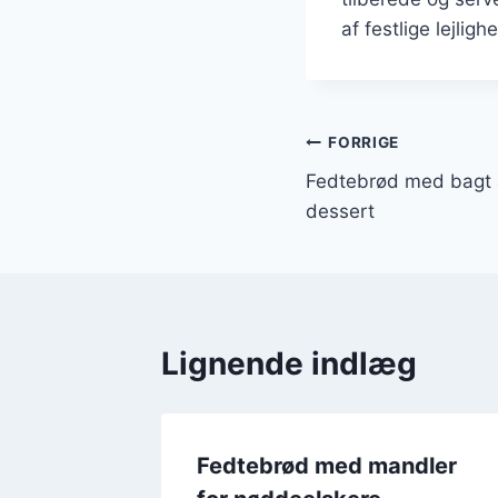
af festlige lejligh
Indlægsnavi
FORRIGE
Fedtebrød med bagt 
dessert
Lignende indlæg
ert med
Fedtebrød med mandler