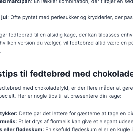
ed marcipan
: En lækker kombination, der tilføjer en s
 jul
: Ofte pyntet med perlesukker og krydderier, der passe
 gør fedtebrød til en alsidig kage, der kan tilpasses en
 hvilken version du vælger, vil fedtebrød altid være en p
.
tips til fedtebrød med chokolad
edtebrød med chokoladefyld, er der flere måder at gøre 
ecielt. Her er nogle tips til at præsentere din kage:
stykker
: Dette gør det lettere for gæsterne at tage en b
rmelis
: Et let drys af flormelis kan give et elegant udse
s eller flødeskum
: En skefuld flødeskum eller en kugle i