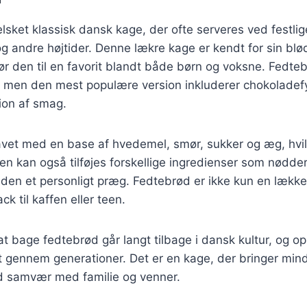
lsket klassisk dansk kage, der ofte serveres ved festlig
og andre højtider. Denne lækre kage er kendt for sin blø
ør den til en favorit blandt både børn og voksne. Fedte
men den mest populære version inkluderer chokoladefyl
ion af smag.
avet med en base af hvedemel, smør, sukker og æg, hvilk
en kan også tilføjes forskellige ingredienser som nødder,
ve den et personligt præg. Fedtebrød er ikke kun en lækk
ck til kaffen eller teen.
t bage fedtebrød går langt tilbage i dansk kultur, og op
t gennem generationer. Det er en kage, der bringer min
 samvær med familie og venner.