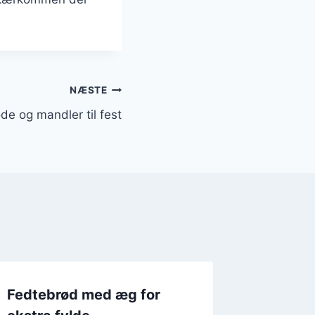
NÆSTE
e og mandler til fest
Fedtebrød med æg for
Fedteb