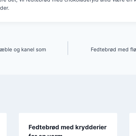
eder.
gation
æble og kanel som
Fedtebrød med flød
Fedtebrød med krydderier