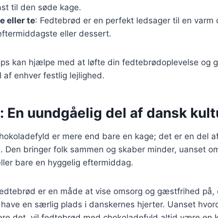
st til den søde kage.
 eller te
: Fedtebrød er en perfekt ledsager til en varm d
 eftermiddagste eller dessert.
ips kan hjælpe med at løfte din fedtebrødoplevelse og g
af enhver festlig lejlighed.
 En uundgåelig del af dansk kult
okoladefyld er mere end bare en kage; det er en del a
on. Den bringer folk sammen og skaber minder, uanset om 
eller bare en hyggelig eftermiddag.
fedtebrød er en måde at vise omsorg og gæstfrihed på, 
il have en særlig plads i danskernes hjerter. Uanset hvo
vere det, vil fedtebrød med chokoladefyld altid være e