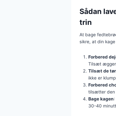
Sådan lave
trin
At bage fedtebrød
sikre, at din kage
Forbered de
Tilsæt æggen
Tilsæt de tø
ikke er klump
Forbered ch
tilsætter den 
Bage kagen
:
30-40 minutt