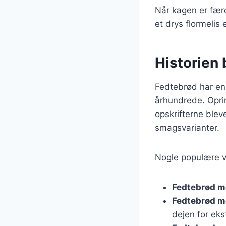
Når kagen er færd
et drys flormelis 
Historien 
Fedtebrød har en 
århundrede. Opri
opskrifterne blev
smagsvarianter.
Nogle populære va
Fedtebrød m
Fedtebrød m
dejen for eks