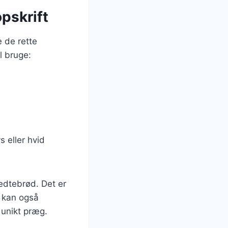
pskrift
e de rette
l bruge:
s eller hvid
edtebrød. Det er
u kan også
 unikt præg.