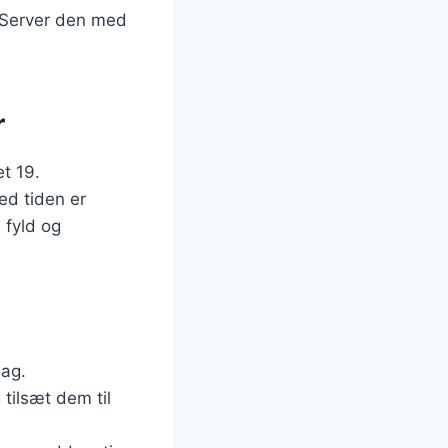
. Server den med
r
t 19.
ed tiden er
 fyld og
mag.
tilsæt dem til