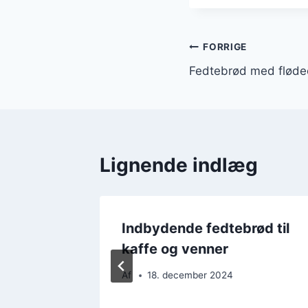
Indlægsnavi
FORRIGE
Fedtebrød med flødeo
Lignende indlæg
edemel
Indbydende fedtebrød til
kaffe og venner
Af
18. december 2024