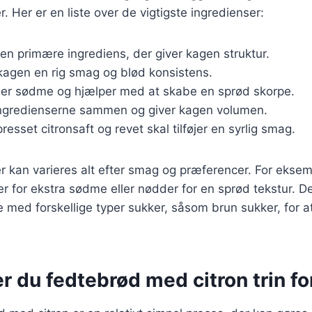
. Her er en liste over de vigtigste ingredienser:
Den primære ingrediens, der giver kagen struktur.
 kagen en rig smag og blød konsistens.
føjer sødme og hjælper med at skabe en sprød skorpe.
ingredienserne sammen og giver kagen volumen.
presset citronsaft og revet skal tilføjer en syrlig smag.
r kan varieres alt efter smag og præferencer. For ekse
ker for ekstra sødme eller nødder for en sprød tekstur. D
 med forskellige typer sukker, såsom brun sukker, for a
r du fedtebrød med citron trin for