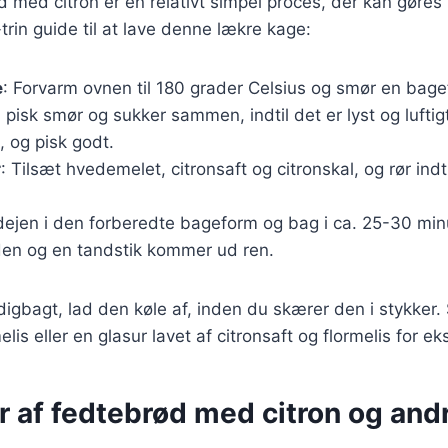
 med citron er en relativt simpel proces, der kan gøres
-trin guide til at lave denne lækre kage:
e
: Forvarm ovnen til 180 grader Celsius og smør en bage
l, pisk smør og sukker sammen, indtil det er lyst og luft
 og pisk godt.
r
: Tilsæt hvedemelet, citronsaft og citronskal, og rør indt
ejen i den forberedte bageform og bag i ca. 25-30 minutt
den og en tandstik kommer ud ren.
igbagt, lad den køle af, inden du skærer den i stykker.
lis eller en glasur lavet af citronsaft og flormelis for e
r af fedtebrød med citron og and