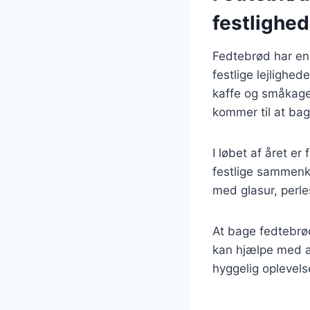
festlighed
Fedtebrød har en 
festlige lejlighe
kaffe og småkager
kommer til at ba
I løbet af året e
festlige sammenko
med glasur, perles
At bage fedtebrød
kan hjælpe med at
hyggelig oplevels