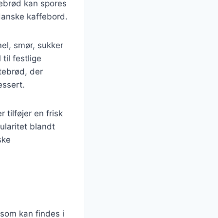
tebrød kan spores
 danske kaffebord.
el, smør, sukker
til festlige
tebrød, der
essert.
tilføjer en frisk
laritet blandt
ske
som kan findes i