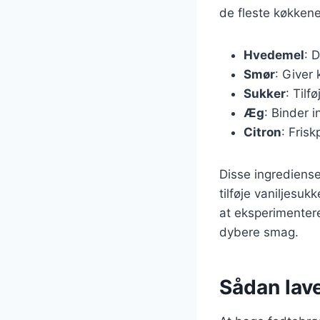
de fleste køkkener
Hvedemel
: 
Smør
: Giver
Sukker
: Til
Æg
: Binder 
Citron
: Frisk
Disse ingrediense
tilføje vaniljesuk
at eksperimentere
dybere smag.
Sådan lave