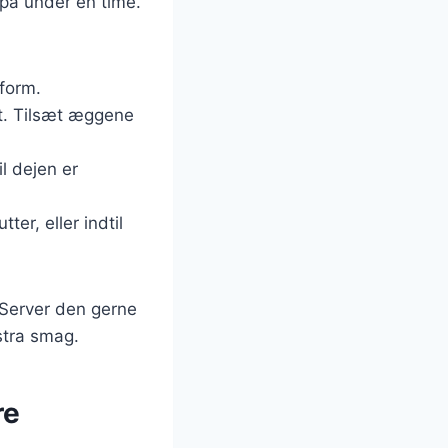
 på under en time.
form.
igt. Tilsæt æggene
il dejen er
er, eller indtil
 Server den gerne
kstra smag.
re