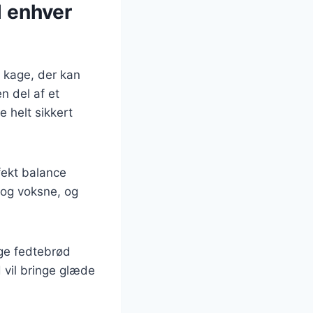
l enhver
 kage, der kan
n del af et
e helt sikkert
fekt balance
 og voksne, og
age fedtebrød
d vil bringe glæde