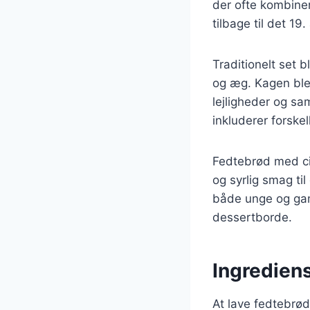
der ofte kombine
tilbage til det 1
Traditionelt set 
og æg. Kagen blev 
lejligheder og sa
inkluderer forskel
Fedtebrød med citr
og syrlig smag ti
både unge og gam
dessertborde.
Ingrediens
At lave fedtebrø