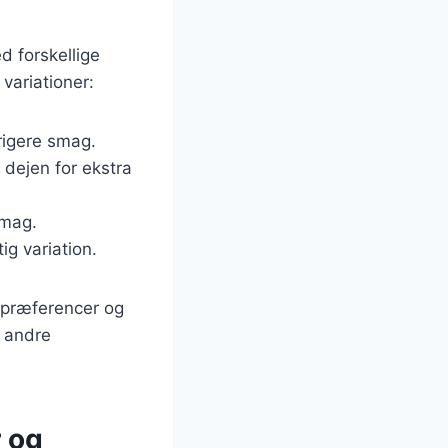
 forskellige
variationer:
 rigere smag.
 dejen for ekstra
smag.
ig variation.
gspræferencer og
g andre
r og