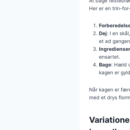
At bage fedtebrød
Her er en trin-for
Forberedels
Dej
: I en skå
et ad gangen,
Ingrediense
ensartet.
Bage
: Hæld d
kagen er gyl
Når kagen er færd
med et drys florme
Variatione