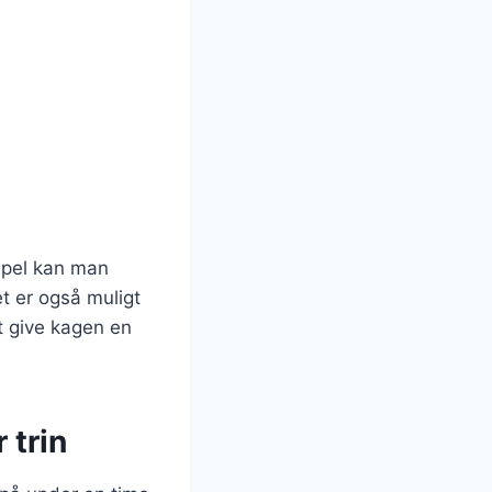
mpel kan man
et er også muligt
t give kagen en
 trin