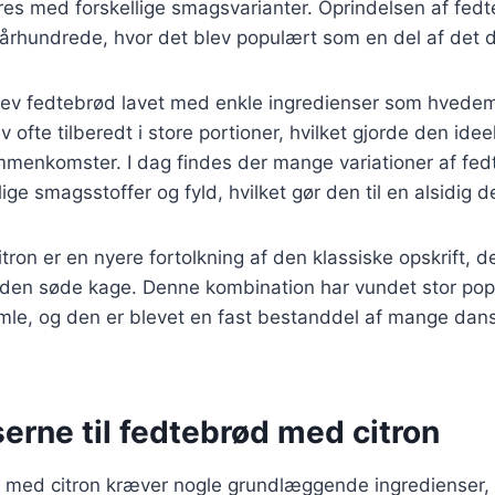
res med forskellige smagsvarianter. Oprindelsen af fed
9. århundrede, hvor det blev populært som en del af det
blev fedtebrød lavet med enkle ingredienser som hvedem
ofte tilberedt i store portioner, hvilket gjorde den ideel 
mmenkomster. I dag findes der mange variationer af fed
lige smagsstoffer og fyld, hvilket gør den til en alsidig d
on er en nyere fortolkning af den klassiske opskrift, der 
l den søde kage. Denne kombination har vundet stor popu
le, og den er blevet en fast bestanddel af mange dan
erne til fedtebrød med citron
d med citron kræver nogle grundlæggende ingredienser, 