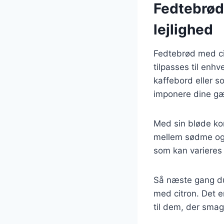
Fedtebrød 
lejlighed
Fedtebrød med cit
tilpasses til enhv
kaffebord eller s
imponere dine gæ
Med sin bløde ko
mellem sødme og 
som kan varieres 
Så næste gang du
med citron. Det e
til dem, der smag