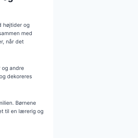
d højtider og
res sammen med
r, når det
r og andre
 og dekoreres
milien. Børnene
 til en lærerig og