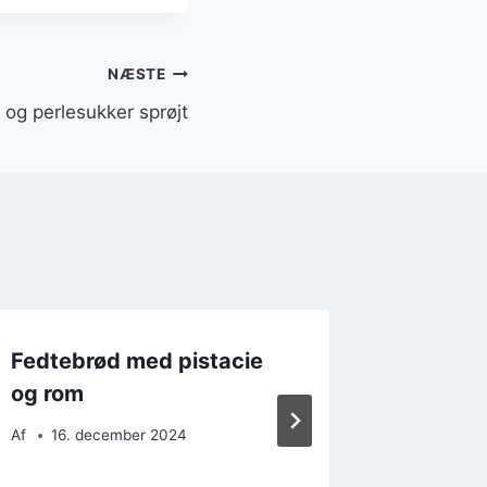
NÆSTE
 og perlesukker sprøjt
Fedtebrød med pistacie
Fedteb
og rom
kagecr
lag
Af
16. december 2024
Af
20. 