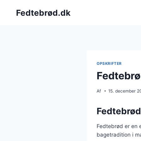
Fortsæt
Fedtebrød.dk
til
indhold
OPSKRIFTER
Fedtebrø
Af
15. december 2
Fedtebrød
Fedtebrød er en e
bagetradition i m