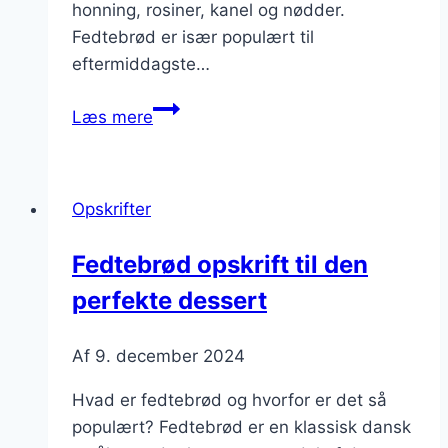
honning, rosiner, kanel og nødder.
Fedtebrød er især populært til
eftermiddagste…
Fedtebrød
Læs mere
med
honning
og
Opskrifter
rosiner
til
Fedtebrød opskrift til den
eftermiddag
perfekte dessert
Af
9. december 2024
Hvad er fedtebrød og hvorfor er det så
populært? Fedtebrød er en klassisk dansk