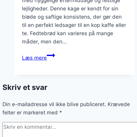
med hyggelige eftermiddage og festlige
lejligheder. Denne kage er kendt for sin
bløde og saftige konsistens, der gør den
til en perfekt ledsager til en kop kaffe eller
te. Fedtebrød kan varieres på mange
måder, men den…
Fedtebrød
Læs mere
med
kanel
til
Skriv et svar
hyggelige
eftermiddage
Din e-mailadresse vil ikke blive publiceret.
Krævede
felter er markeret med
*