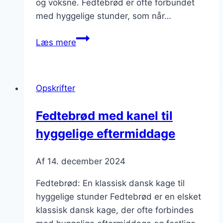
og voksne. Fedtebrød er ofte forbundet
med hyggelige stunder, som når…
Fedtebrød
Læs mere
med
perlesukker
som
Opskrifter
pynt
Fedtebrød med kanel til
hyggelige eftermiddage
Af
14. december 2024
Fedtebrød: En klassisk dansk kage til
hyggelige stunder Fedtebrød er en elsket
klassisk dansk kage, der ofte forbindes