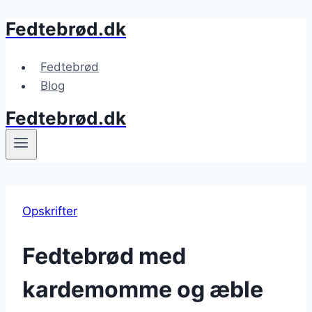
Fedtebrød.dk
Fortsæt
til
indhold
Fedtebrød
Blog
Fedtebrød.dk
Opskrifter
Fedtebrød med
kardemomme og æble