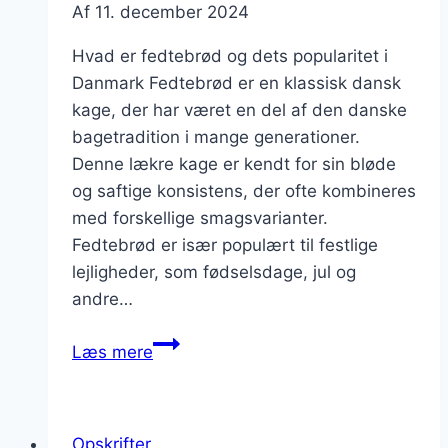
Af
11. december 2024
Hvad er fedtebrød og dets popularitet i
Danmark Fedtebrød er en klassisk dansk
kage, der har været en del af den danske
bagetradition i mange generationer.
Denne lækre kage er kendt for sin bløde
og saftige konsistens, der ofte kombineres
med forskellige smagsvarianter.
Fedtebrød er især populært til festlige
lejligheder, som fødselsdage, jul og
andre…
Fedtebrød
Læs mere
med
honning
for
Opskrifter