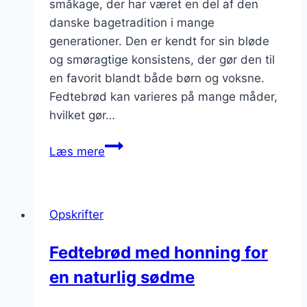
småkage, der har været en del af den
danske bagetradition i mange
generationer. Den er kendt for sin bløde
og smøragtige konsistens, der gør den til
en favorit blandt både børn og voksne.
Fedtebrød kan varieres på mange måder,
hvilket gør…
Fedtebrød
Læs mere
opskrift
til
den
Opskrifter
perfekte
dessert
Fedtebrød med honning for
en naturlig sødme