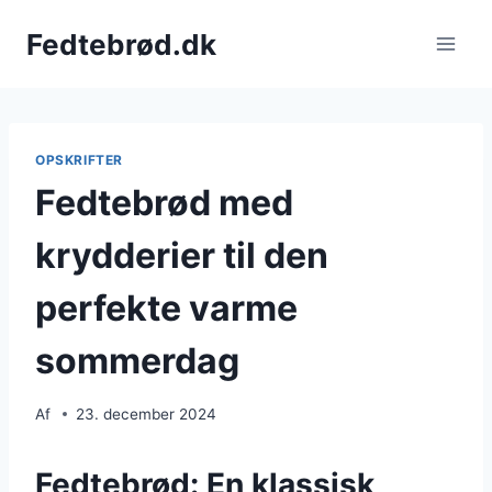
Fortsæt
Fedtebrød.dk
til
indhold
OPSKRIFTER
Fedtebrød med
krydderier til den
perfekte varme
sommerdag
Af
23. december 2024
Fedtebrød: En klassisk