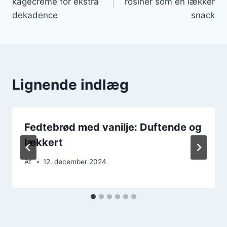
kagecreme for ekstra
rosiner som en lækker
dekadence
snack
Lignende indlæg
Fedtebrød med vanilje: Duftende og
lækkert
Af
12. december 2024