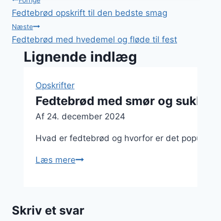
Indlægsnavigation
Fedtebrød opskrift til den bedste smag
Næste
Fedtebrød med hvedemel og fløde til fest
Lignende indlæg
Opskrifter
Fedtebrød med smør og sukker ti
Af
24. december 2024
Hvad er fedtebrød og hvorfor er det populært 
Fedtebrød
Læs mere
med
smør
og
Skriv et svar
sukker