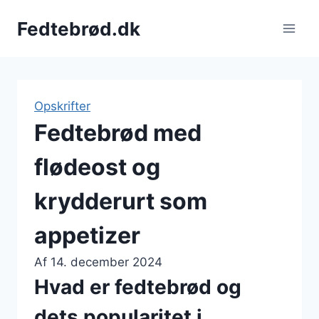
Fortsæt
Fedtebrød.dk
til
indhold
Opskrifter
Fedtebrød med
flødeost og
krydderurt som
appetizer
Af
14. december 2024
Hvad er fedtebrød og
dets popularitet i