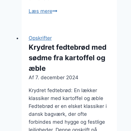
Indbydende
Læs mere
fedtebrød
med
kagecreme
Opskrifter
Krydret fedtebrød med
sødme fra kartoffel og
æble
Af
7. december 2024
Krydret fedtebrød: En lækker
klassiker med kartoffel og æble
Fedtebrød er en elsket klassiker i
dansk bagværk, der ofte
forbindes med hygge og festlige
lejligheder. Denne opskrift på