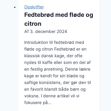
kokos
Opskrifter
og
Fedtebrød med fløde og
chokolade
citron
Af
3. december 2024
Introduktion til fedtebrød med
fløde og citron Fedtebrød er en
klassisk dansk kage, der ofte
nydes til kaffe eller som en del af
en festlig anretning. Denne lækre
kage er kendt for sin bløde og
saftige konsistens, der gør den til
en favorit blandt både børn og
voksne. I denne artikel vil vi
fokusere på…