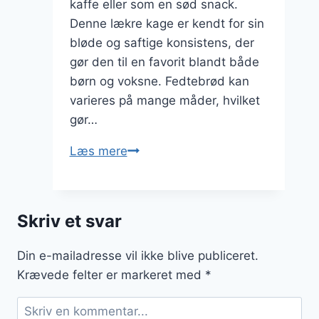
kaffe eller som en sød snack.
Denne lækre kage er kendt for sin
bløde og saftige konsistens, der
gør den til en favorit blandt både
børn og voksne. Fedtebrød kan
varieres på mange måder, hvilket
gør…
Fedtebrød
Læs mere
med
smør
og
Skriv et svar
sukker
til
Din e-mailadresse vil ikke blive publiceret.
sød
Krævede felter er markeret med
*
nyde