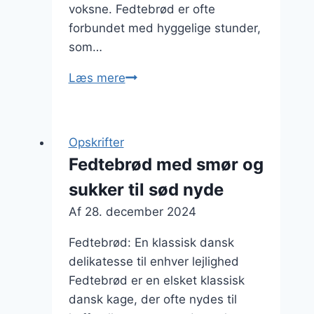
voksne. Fedtebrød er ofte
forbundet med hyggelige stunder,
som…
Fedtebrød
Læs mere
med
flødeost
og
Opskrifter
appelsin
Fedtebrød med smør og
sukker til sød nyde
Af
28. december 2024
Fedtebrød: En klassisk dansk
delikatesse til enhver lejlighed
Fedtebrød er en elsket klassisk
dansk kage, der ofte nydes til