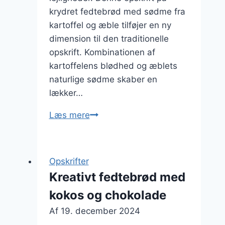
krydret fedtebrød med sødme fra
kartoffel og æble tilføjer en ny
dimension til den traditionelle
opskrift. Kombinationen af
kartoffelens blødhed og æblets
naturlige sødme skaber en
lækker…
Krydret
Læs mere
fedtebrød
med
sødme
Opskrifter
fra
Kreativt fedtebrød med
kartoffel
kokos og chokolade
og
æble
Af
19. december 2024