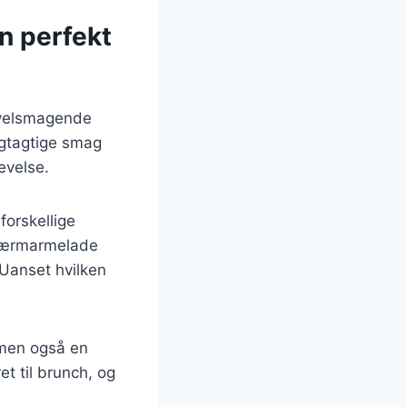
n perfekt
 velsmagende
gtagtige smag
evelse.
orskellige
dbærmarmelade
 Uanset hvilken
 men også en
et til brunch, og