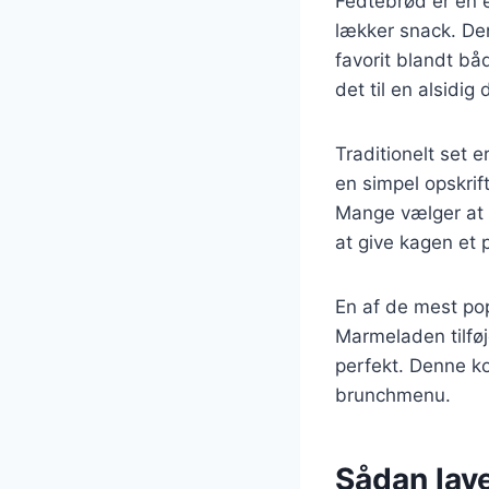
Fedtebrød er en e
lækker snack. Den
favorit blandt b
det til en alsidi
Traditionelt set 
en simpel opskrif
Mange vælger at t
at give kagen et 
En af de mest po
Marmeladen tilfø
perfekt. Denne ko
brunchmenu.
Sådan lav