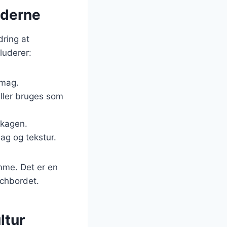
oderne
dring at
luderer:
smag.
eller bruges som
 kagen.
mag og tekstur.
emme. Det er en
nchbordet.
ltur