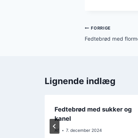
Indlægsnavi
FORRIGE
Fedtebrød med florme
Lignende indlæg
ndler
Fedtebrød med sukker og
ul
kanel
Af
7. december 2024