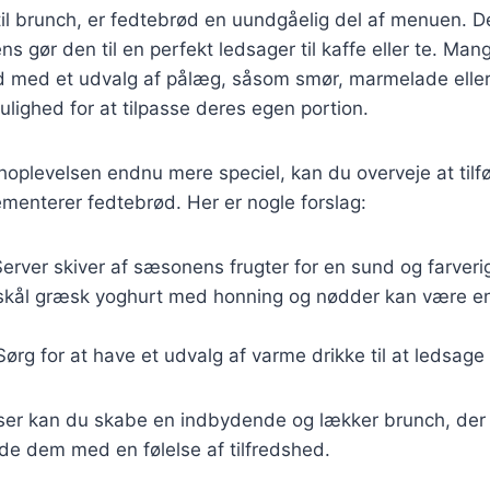
il brunch, er fedtebrød en uundgåelig del af menuen. 
ns gør den til en perfekt ledsager til kaffe eller te. Man
d med et udvalg af pålæg, såsom smør, marmelade eller 
lighed for at tilpasse deres egen portion.
hoplevelsen endnu mere speciel, kan du overveje at tilfø
ementerer fedtebrød. Her er nogle forslag:
Server skiver af sæsonens frugter for en sund og farverig 
 skål græsk yoghurt med honning og nødder kan være en
 Sørg for at have et udvalg af varme drikke til at ledsage
lser kan du skabe en indbydende og lækker brunch, der 
de dem med en følelse af tilfredshed.