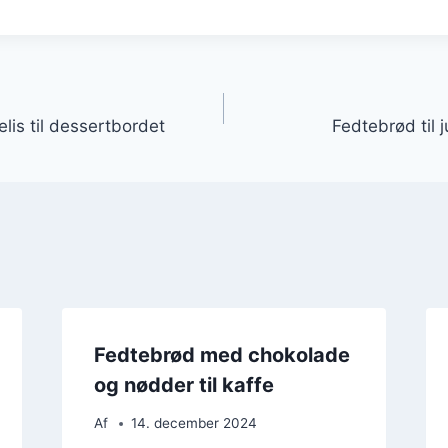
gation
lis til dessertbordet
Fedtebrød til j
Fedtebrød med chokolade
og nødder til kaffe
Af
14. december 2024