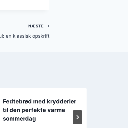
NÆSTE
ul: en klassisk opskrift
Fedtebrød med krydderier
Delika
til den perfekte varme
fløde
sommerdag
Af
25. 