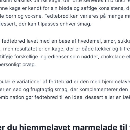
lsket klassisk dansk kage, der ofte serveres til brunch 
ne kage er kendt for sin bløde og saftige konsistens, de
åde børn og voksne. Fedtebrød kan varieres på mange må
g dessert, der kan tilpasses enhver smag.
er fedtebrød lavet med en base af hvedemel, smør, sukk
t, men resultatet er en kage, der er både lækker og tilfre
ilføje forskellige ingredienser som nødder, chokolade ell
personligt præg.
pulære variationer af fedtebrød er den med hjemmelav
jer en sød og frugtagtig smag, der komplementerer den
mbination gør fedtebrød til en ideel dessert eller en læ
er du hjemmelavet marmelade til