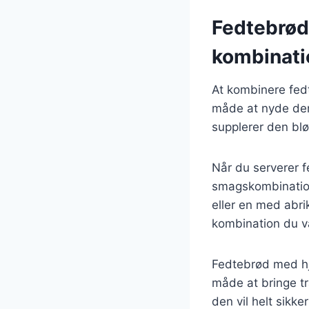
Fedtebrød
kombinati
At kombinere fe
måde at nyde de
supplerer den blø
Når du serverer 
smagskombinatio
eller en med abri
kombination du væ
Fedtebrød med hj
måde at bringe tra
den vil helt sikke