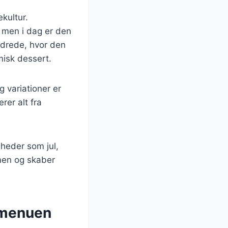
kultur.
, men i dag er den
ndrede, hvor den
isk dessert.
g variationer er
rer alt fra
gheder som jul,
mmen og skaber
f menuen