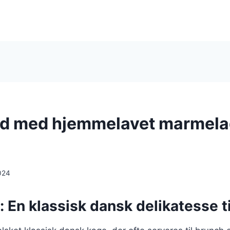
d med hjemmelavet marmelad
024
 En klassisk dansk delikatesse t