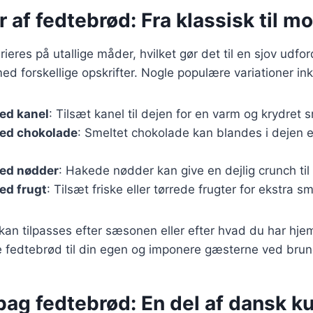
r af fedtebrød: Fra klassisk til m
eres på utallige måder, hvilket gør det til en sjov udfor
d forskellige opskrifter. Nogle populære variationer ink
ed kanel
: Tilsæt kanel til dejen for en varm og krydret 
ed chokolade
: Smeltet chokolade kan blandes i dejen 
ed nødder
: Hakede nødder kan give en dejlig crunch til
ed frugt
: Tilsæt friske eller tørrede frugter for ekstra s
 kan tilpasses efter sæsonen eller efter hvad du har hj
 fedtebrød til din egen og imponere gæsterne ved bru
bag fedtebrød: En del af dansk ku