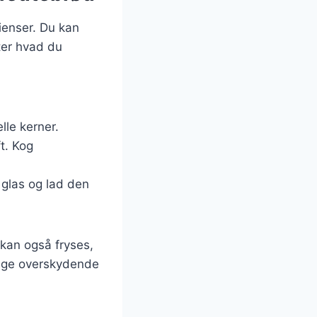
ienser. Du kan
fter hvad du
lle kerner.
t. Kog
glas og lad den
kan også fryses,
ruge overskydende