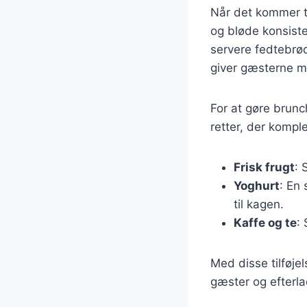
Når det kommer t
og bløde konsiste
servere fedtebrø
giver gæsterne mu
For at gøre brunc
retter, der kompl
Frisk frugt
: 
Yoghurt
: En
til kagen.
Kaffe og te
:
Med disse tilføje
gæster og efterla