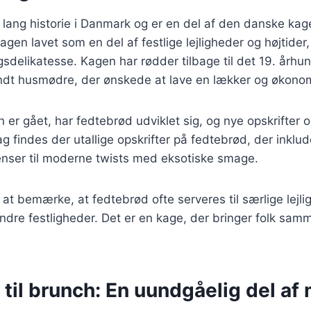
lang historie i Danmark og er en del af den danske kage
kagen lavet som en del af festlige lejligheder og højtider
sdelikatesse. Kagen har rødder tilbage til det 19. århu
ndt husmødre, der ønskede at lave en lækker og økonom
n er gået, har fedtebrød udviklet sig, og nye opskrifter o
 dag findes der utallige opskrifter på fedtebrød, der inklude
enser til moderne twists med eksotiske smage.
at bemærke, at fedtebrød ofte serveres til særlige lejli
ndre festligheder. Det er en kage, der bringer folk sa
til brunch: En uundgåelig del a