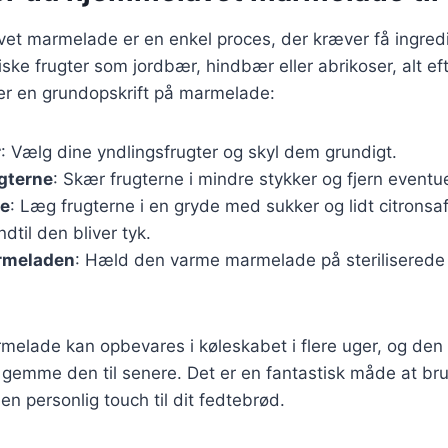
vet marmelade er en enkel proces, der kræver få ingred
iske frugter som jordbær, hindbær eller abrikoser, alt e
 er en grundopskrift på marmelade:
r
: Vælg dine yndlingsfrugter og skyl dem grundigt.
gterne
: Skær frugterne i mindre stykker og fjern eventue
ne
: Læg frugterne i en gryde med sukker og lidt citronsaf
dtil den bliver tyk.
rmeladen
: Hæld den varme marmelade på steriliserede 
elade kan opbevares i køleskabet i flere uger, og den 
t gemme den til senere. Det er en fantastisk måde at b
e en personlig touch til dit fedtebrød.