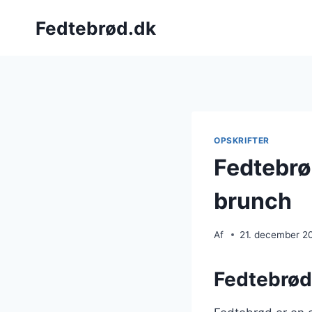
Fortsæt
Fedtebrød.dk
til
indhold
OPSKRIFTER
Fedtebrø
brunch
Af
21. december 2
Fedtebrød: