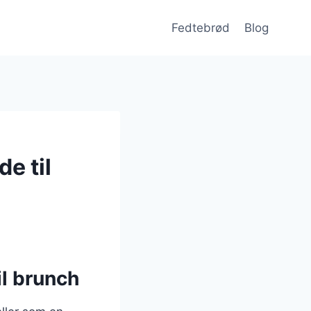
Fedtebrød
Blog
e til
il brunch