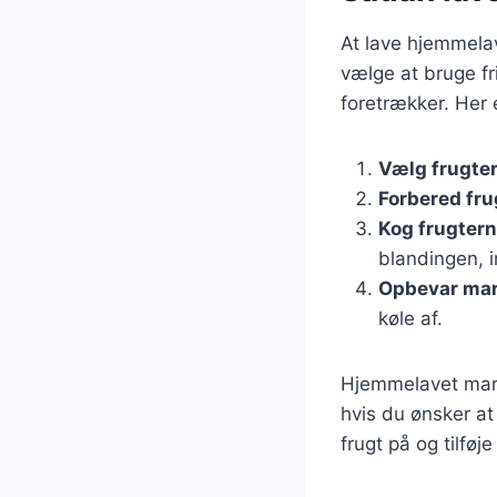
At lave hjemmela
vælge at bruge fr
foretrækker. Her
Vælg frugte
Forbered fru
Kog frugter
blandingen, in
Opbevar ma
køle af.
Hjemmelavet marm
hvis du ønsker a
frugt på og tilføj