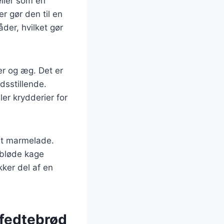
eller som en
r gør den til en
der, hvilket gør
er og æg. Det er
dsstillende.
er krydderier for
et marmelade.
 bløde kage
kker del af en
 fedtebrød