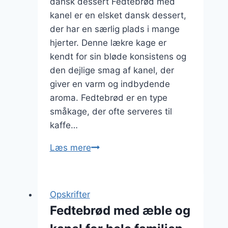
dansk dessert Fedtebrød med
kanel er en elsket dansk dessert,
der har en særlig plads i mange
hjerter. Denne lækre kage er
kendt for sin bløde konsistens og
den dejlige smag af kanel, der
giver en varm og indbydende
aroma. Fedtebrød er en type
småkage, der ofte serveres til
kaffe…
Fedtebrød
Læs mere
med
kanel:
en
Opskrifter
lækker
Fedtebrød med æble og
dessert