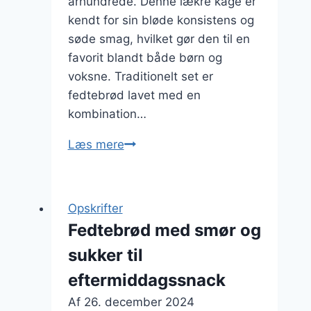
århundrede. Denne lækre kage er
kendt for sin bløde konsistens og
søde smag, hvilket gør den til en
favorit blandt både børn og
voksne. Traditionelt set er
fedtebrød lavet med en
kombination…
Fedtebrød
Læs mere
med
smør
og
Opskrifter
sukker:
Fedtebrød med smør og
En
sukker til
himmelsk
kombi
eftermiddagssnack
Af
26. december 2024