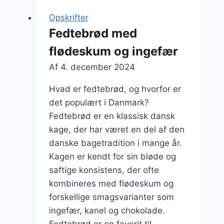
og
Opskrifter
kanel
Fedtebrød med
for
flødeskum og ingefær
hele
familien
Af
4. december 2024
Hvad er fedtebrød, og hvorfor er
det populært i Danmark?
Fedtebrød er en klassisk dansk
kage, der har været en del af den
danske bagetradition i mange år.
Kagen er kendt for sin bløde og
saftige konsistens, der ofte
kombineres med flødeskum og
forskellige smagsvarianter som
ingefær, kanel og chokolade.