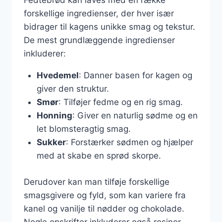
Fedtebrød kan laves med en række
forskellige ingredienser, der hver især
bidrager til kagens unikke smag og tekstur.
De mest grundlæggende ingredienser
inkluderer:
Hvedemel
: Danner basen for kagen og
giver den struktur.
Smør
: Tilføjer fedme og en rig smag.
Honning
: Giver en naturlig sødme og en
let blomsteragtig smag.
Sukker
: Forstærker sødmen og hjælper
med at skabe en sprød skorpe.
Derudover kan man tilføje forskellige
smagsgivere og fyld, som kan variere fra
kanel og vanilje til nødder og chokolade.
Nogle opskrifter inkluderer også rosiner