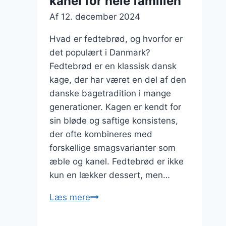
kanel for hele familien
Af
12. december 2024
Hvad er fedtebrød, og hvorfor er
det populært i Danmark?
Fedtebrød er en klassisk dansk
kage, der har været en del af den
danske bagetradition i mange
generationer. Kagen er kendt for
sin bløde og saftige konsistens,
der ofte kombineres med
forskellige smagsvarianter som
æble og kanel. Fedtebrød er ikke
kun en lækker dessert, men…
Fedtebrød
Læs mere
med
æble