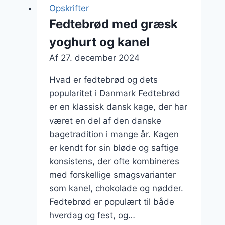
og
Opskrifter
sukker
Fedtebrød med græsk
til
yoghurt og kanel
eftermiddagssnack
Af
27. december 2024
Hvad er fedtebrød og dets
popularitet i Danmark Fedtebrød
er en klassisk dansk kage, der har
været en del af den danske
bagetradition i mange år. Kagen
er kendt for sin bløde og saftige
konsistens, der ofte kombineres
med forskellige smagsvarianter
som kanel, chokolade og nødder.
Fedtebrød er populært til både
hverdag og fest, og…