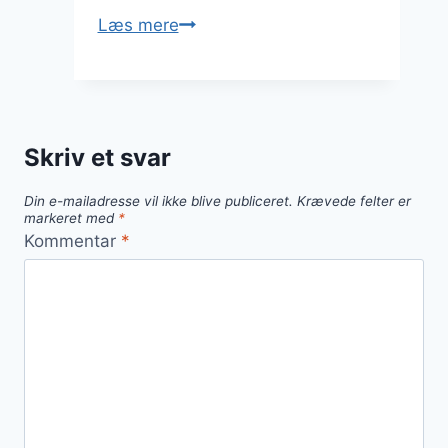
Fedtebrød
Læs mere
med
græsk
yoghurt
og
Skriv et svar
kanel
Din e-mailadresse vil ikke blive publiceret.
Krævede felter er
markeret med
*
Kommentar
*