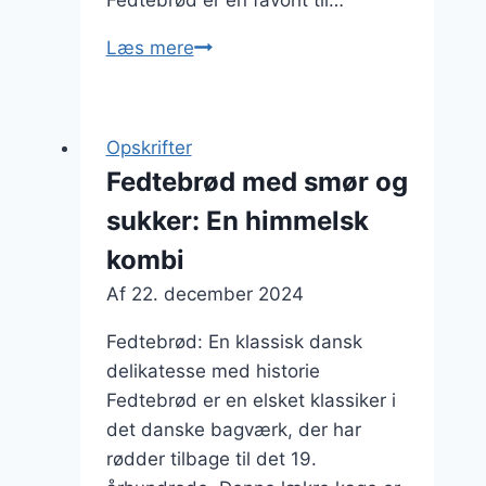
Fedtebrød er en favorit til…
Fedtebrød
Læs mere
med
flødeskum
og
Opskrifter
ingefær
Fedtebrød med smør og
sukker: En himmelsk
kombi
Af
22. december 2024
Fedtebrød: En klassisk dansk
delikatesse med historie
Fedtebrød er en elsket klassiker i
det danske bagværk, der har
rødder tilbage til det 19.