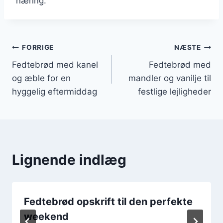
næring.
Indlægsnavigation
FORRIGE
NÆSTE
Fedtebrød med kanel
Fedtebrød med
og æble for en
mandler og vanilje til
hyggelig eftermiddag
festlige lejligheder
Lignende indlæg
Fedtebrød opskrift til den perfekte
weekend