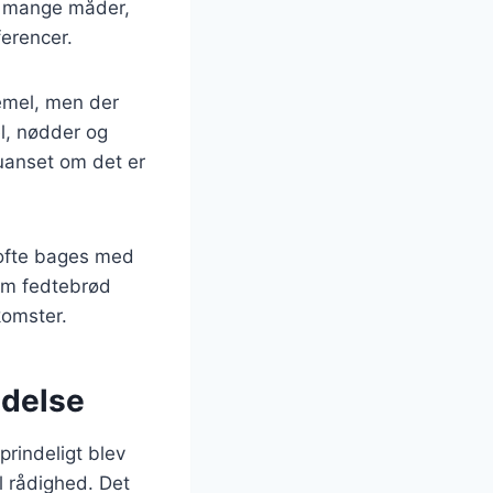
på mange måder,
ferencer.
demel, men der
el, nødder og
 uanset om det er
 ofte bages med
som fedtebrød
komster.
ndelse
prindeligt blev
l rådighed. Det