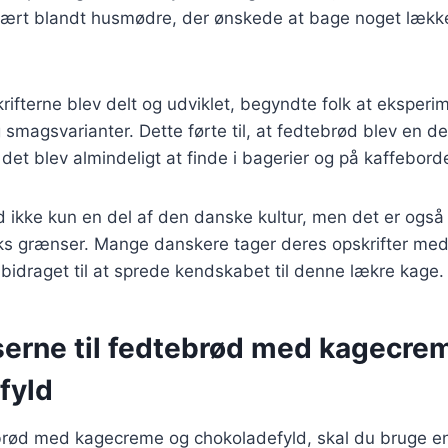
lært blandt husmødre, der ønskede at bage noget lækker
krifterne blev delt og udviklet, begyndte folk at eksper
og smagsvarianter. Dette førte til, at fedtebrød blev en d
 det blev almindeligt at finde i bagerier og på kaffebord
d ikke kun en del af den danske kultur, men det er også
s grænser. Mange danskere tager deres opskrifter med 
r bidraget til at sprede kendskabet til denne lækre kage.
serne til fedtebrød med kagecre
fyld
ebrød med kagecreme og chokoladefyld, skal du bruge e