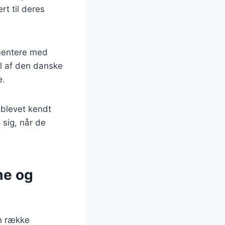
t til deres
imentere med
el af den danske
e.
 blevet kendt
sig, når de
me og
n række