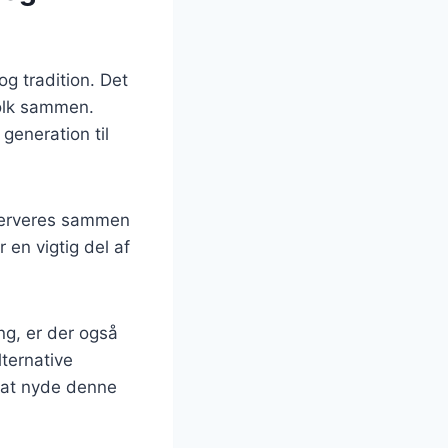
g tradition. Det
folk sammen.
generation til
 serveres sammen
en vigtig del af
g, er der også
lternative
t at nyde denne