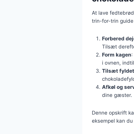
At lave fedtebrød
trin-for-trin guid
Forbered de
Tilsæt deref
Form kagen
:
i ovnen, indti
Tilsæt fylde
chokoladefyl
Afkøl og ser
dine gæster.
Denne opskrift ka
eksempel kan du i