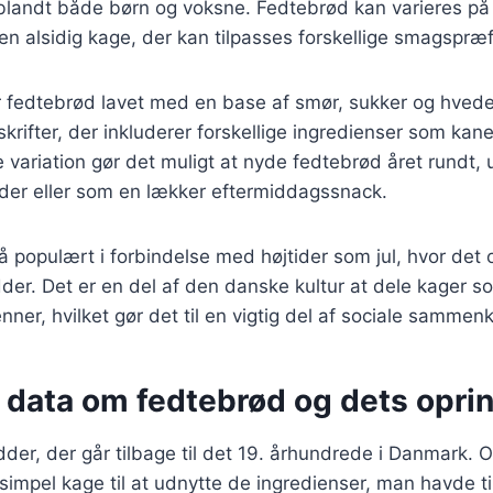
it blandt både børn og voksne. Fedtebrød kan varieres 
l en alsidig kage, der kan tilpasses forskellige smagspræ
 er fedtebrød lavet med en base af smør, sukker og hve
skrifter, der inkluderer forskellige ingredienser som kan
variation gør det muligt at nyde fedtebrød året rundt,
gheder eller som en lækker eftermiddagssnack.
 populært i forbindelse med højtider som jul, hvor det
der. Det er en del af den danske kultur at dele kager 
nner, hvilket gør det til en vigtig del af sociale sammen
e data om fedtebrød og dets opri
der, der går tilbage til det 19. århundrede i Danmark. O
simpel kage til at udnytte de ingredienser, man havde ti