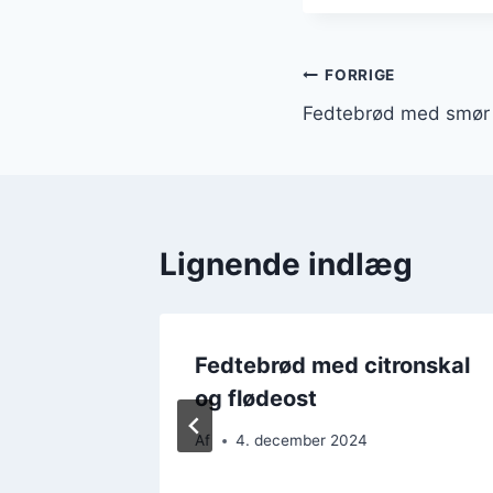
Indlægsnavi
FORRIGE
Fedtebrød med smør o
Lignende indlæg
kos og
Fedtebrød med citronskal
ørn
og flødeost
Af
4. december 2024