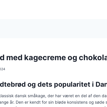
d med kagecreme og chokol
024
edtebrød og dets popularitet i D
klassisk dansk småkage, der har været en del af den d
ange år. Den er kendt for sin bløde konsistens og søde 