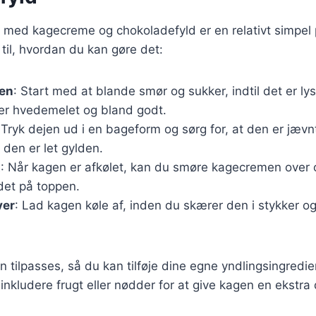
 med kagecreme og chokoladefyld er en relativt simpel 
e til, hvordan du kan gøre det:
jen
: Start med at blande smør og sukker, indtil det er lyst
ter hvedemelet og bland godt.
 Tryk dejen ud i en bageform og sørg for, at den er jævn
l den er let gylden.
t
: Når kagen er afkølet, kan du smøre kagecremen over 
det på toppen.
ver
: Lad kagen køle af, inden du skærer den i stykker og
n tilpasses, så du kan tilføje dine egne yndlingsingredie
nkludere frugt eller nødder for at give kagen en ekstra