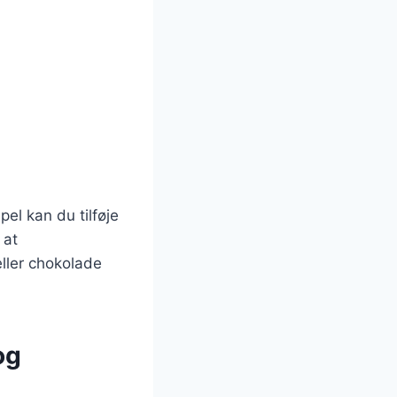
el kan du tilføje
 at
ller chokolade
og