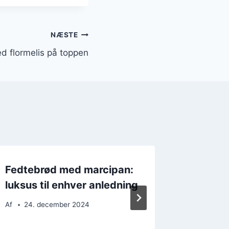
NÆSTE
d flormelis på toppen
Fedtebrød med marcipan:
Fedtebr
luksus til enhver anledning
kaffe 
Af
24. december 2024
Af
15. 