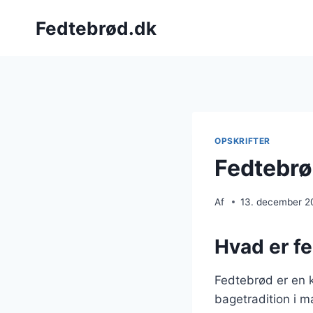
Fortsæt
Fedtebrød.dk
til
indhold
OPSKRIFTER
Fedtebrø
Af
13. december 2
Hvad er f
Fedtebrød er en 
bagetradition i m