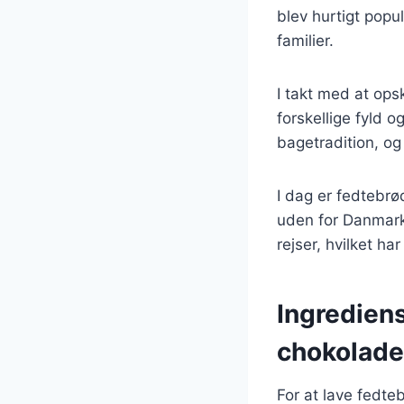
blev hurtigt popu
familier.
I takt med at ops
forskellige fyld 
bagetradition, og
I dag er fedtebrø
uden for Danmark
rejser, hvilket ha
Ingredien
chokolade
For at lave fedt