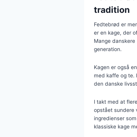
tradition
Fedtebrød er mere
er en kage, der 
Mange danskere ha
generation.
Kagen er også en
med kaffe og te. 
den danske livssti
I takt med at fl
opstået sundere v
ingredienser som 
klassiske kage m