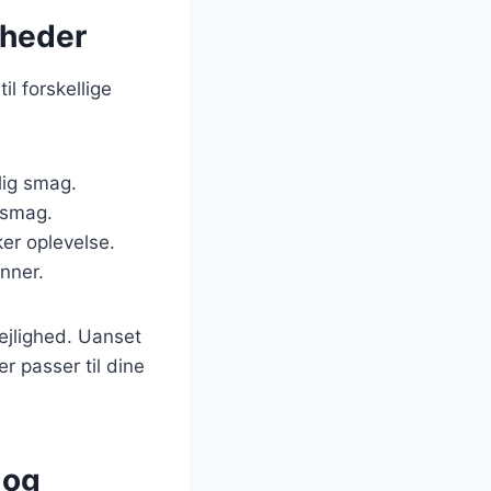
igheder
l forskellige
lig smag.
 smag.
ker oplevelse.
nner.
lejlighed. Uanset
er passer til dine
 og