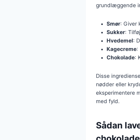
grundlæggende ing
Smør
: Giver
Sukker
: Tilf
Hvedemel
: 
Kagecreme
:
Chokolade
: 
Disse ingrediense
nødder eller krydd
eksperimentere m
med fyld.
Sådan lav
chokolade