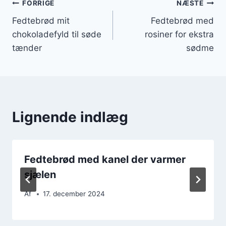
Indlægsnavigation
FORRIGE
NÆSTE
Fedtebrød mit
Fedtebrød med
chokoladefyld til søde
rosiner for ekstra
tænder
sødme
Lignende indlæg
Fedtebrød med kanel der varmer
sjælen
Af
17. december 2024