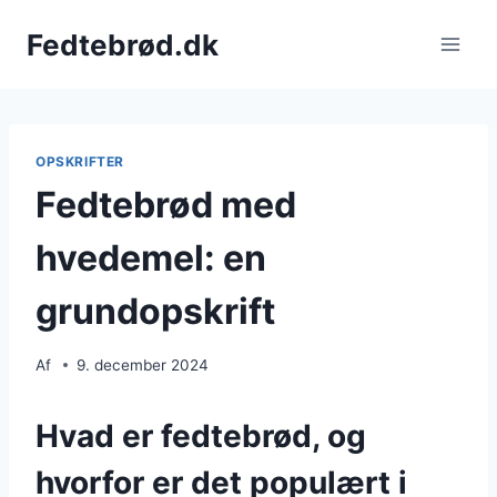
Fortsæt
Fedtebrød.dk
til
indhold
OPSKRIFTER
Fedtebrød med
hvedemel: en
grundopskrift
Af
9. december 2024
Hvad er fedtebrød, og
hvorfor er det populært i