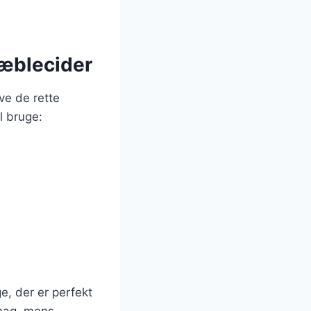
 æblecider
ve de rette
l bruge:
e, der er perfekt
smag, mens