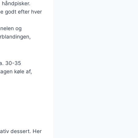
n håndpisker.
e godt efter hver
anelen og
ørblandingen,
ca. 30-35
kagen køle af,
ativ dessert. Her