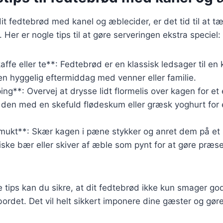
it fedtebrød med kanel og æblecider, er det tid til at 
. Her er nogle tips til at gøre serveringen ekstra speciel:
ffe eller te**: Fedtebrød er en klassisk ledsager til en k
l en hyggelig eftermiddag med venner eller familie.
ping**: Overvej at drysse lidt flormelis over kagen for et
 den med en skefuld flødeskum eller græsk yoghurt for
mukt**: Skær kagen i pæne stykker og anret dem på et
friske bær eller skiver af æble som pynt for at gøre præ
e tips kan du sikre, at dit fedtebrød ikke kun smager go
bordet. Det vil helt sikkert imponere dine gæster og gøre