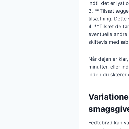
indtil det er lyst
3. **Tilsæt ægge
tilsætning. Dette 
4. **Tilsæt de tø
eventuelle andre 
skiftevis med æble
Når dejen er klar
minutter, eller i
inden du skærer d
Variatione
smagsgiv
Fedtebrød kan var