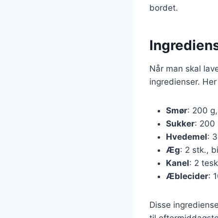
bordet.
Ingredien
Når man skal lave
ingredienser. Her
Smør
: 200 g
Sukker
: 200 
Hvedemel
: 
Æg
: 2 stk.,
Kanel
: 2 tes
Æblecider
: 
Disse ingrediense
til eftermiddagst