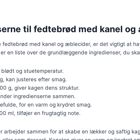
serne til fedtebrød med kanel og
 fedtebrød med kanel og æblecider, er det vigtigt at ha
 er en liste over de grundlæggende ingredienser, du ska
, blødt og stuetemperatur.
g, kan justeres efter smag.
300 g, giver kagen dens struktur.
 binder ingredienserne sammen.
kefulde, for en varm og krydret smag.
100 ml, tilføjer en frugtagtig note.
r arbejder sammen for at skabe en lækker og saftig kag
e eller som dessert. Kanelen giver en varm og krydret 