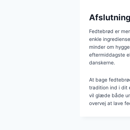
Afslutning
Fedtebrød er mere
enkle ingrediense
minder om hyggeli
eftermiddagste el
danskerne.
At bage fedtebrø
tradition ind i d
vil glæde både u
overvej at lave fe