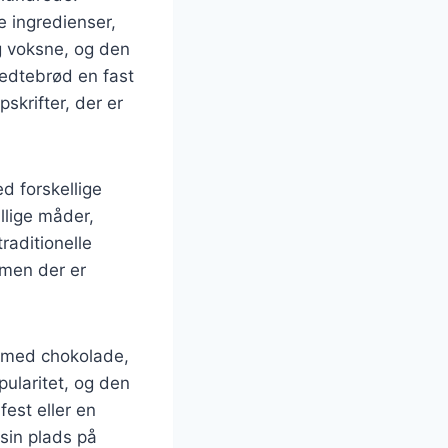
e ingredienser,
g voksne, og den
 fedtebrød en fast
skrifter, der er
d forskellige
llige måder,
raditionelle
 men der er
m med chokolade,
ularitet, og den
fest eller en
 sin plads på