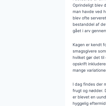
Oprindeligt blev 
man havde ved hå
blev ofte serveret
bestanddel af det
gået i arv gennem
Kagen er kendt fo
smagsgivere som k
hvilket gør det ti
opskrift inkluder
mange variationer,
I dag findes der
frugt og nødder. 
er blevet en uund
hyggelig eftermid