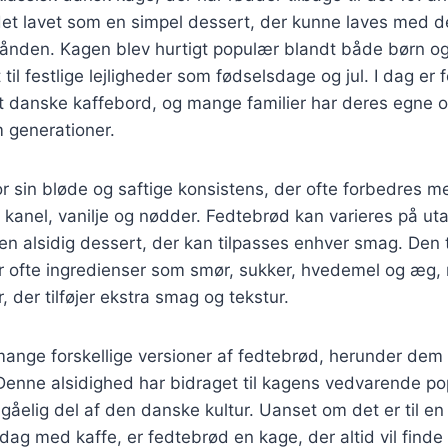
det lavet som en simpel dessert, der kunne laves med d
nden. Kagen blev hurtigt populær blandt både børn o
 til festlige lejligheder som fødselsdage og jul. I dag er
 danske kaffebord, og mange familier har deres egne op
 generationer.
r sin bløde og saftige konsistens, der ofte forbedres me
anel, vanilje og nødder. Fedtebrød kan varieres på uta
l en alsidig dessert, der kan tilpasses enhver smag. Den t
er ofte ingredienser som smør, sukker, hvedemel og æg,
 der tilføjer ekstra smag og tekstur.
 mange forskellige versioner af fedtebrød, herunder de
Denne alsidighed har bidraget til kagens vedvarende pop
gåelig del af den danske kultur. Uanset om det er til en 
dag med kaffe, er fedtebrød en kage, der altid vil finde