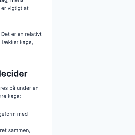
er vigtigt at
Det er en relativt
n lækker kage,
lecider
øres på under en
kre kage:
bageform med
keret sammen,