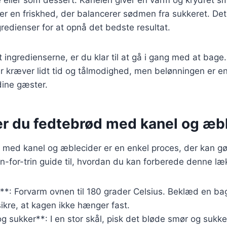
jer en friskhed, der balancerer sødmen fra sukkeret. Det 
gredienser for at opnå det bedste resultat.
ingredienserne, er du klar til at gå i gang med at bage. 
r kræver lidt tid og tålmodighed, men belønningen er e
dine gæster.
er du fedtebrød med kanel og æb
d med kanel og æblecider er en enkel proces, der kan g
rin-for-trin guide til, hvordan du kan forberede denne læ
e**: Forvarm ovnen til 180 grader Celsius. Beklæd en 
sikre, at kagen ikke hænger fast.
g sukker**: I en stor skål, pisk det bløde smør og suk