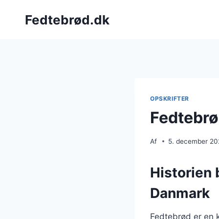
Fortsæt
Fedtebrød.dk
til
indhold
OPSKRIFTER
Fedtebrø
Af
5. december 2
Historien 
Danmark
Fedtebrød er en k