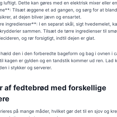
 og luftigt. Dette kan gøres med en elektrisk mixer eller e
ne**: Tilsæt æggene et ad gangen, og sørg for at bland
sikrer, at dejen bliver jævn og ensartet.
rre ingredienser**: I en separat skål, sigt hvedemelet, k
krydderier sammen. Tilsæt de tørre ingredienser til sm
cideren, og rør forsigtigt, indtil dejen er glat.
, hæld den i den forberedte bageform og bag i ovnen i 
ndtil kagen er gylden og en tandstik kommer ud ren. Lad 
en i stykker og serverer.
r af fedtebrød med forskellige
ere
ieres på mange måder, hvilket gør det til en sjov og kre