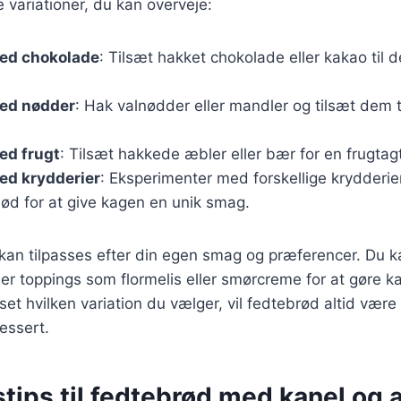
 variationer, du kan overveje:
ed chokolade
: Tilsæt hakket chokolade eller kakao til d
ed nødder
: Hak valnødder eller mandler og tilsæt dem ti
ed frugt
: Tilsæt hakkede æbler eller bær for en frugtag
ed krydderier
: Eksperimenter med forskellige krydderi
ød for at give kagen en unik smag.
 kan tilpasses efter din egen smag og præferencer. Du 
 eller toppings som flormelis eller smørcreme for at gøre
t hvilken variation du vælger, vil fedtebrød altid være
dessert.
tips til fedtebrød med kanel og 