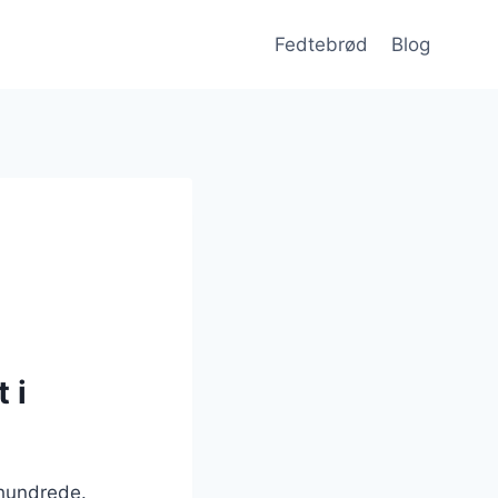
Fedtebrød
Blog
 i
rhundrede.