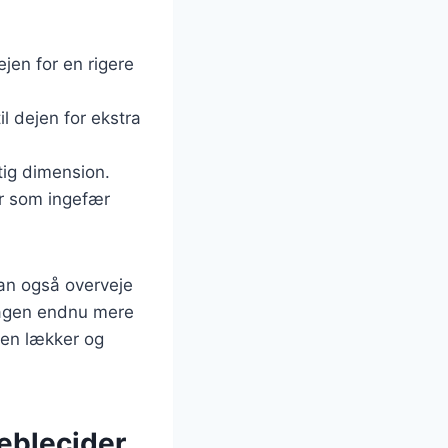
ejen for en rigere
l dejen for ekstra
tig dimension.
er som ingefær
kan også overveje
 kagen endnu mere
 en lækker og
æblecider