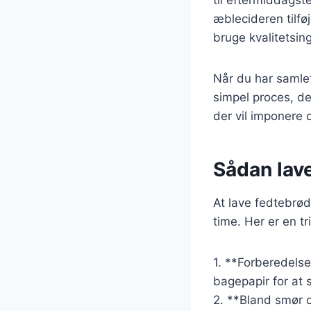
æblecideren tilfø
bruge kvalitetsin
Når du har samlet 
simpel proces, de
der vil imponere 
Sådan lav
At lave fedtebrø
time. Her er en t
1. **Forberedels
bagepapir for at 
2. **Bland smør o