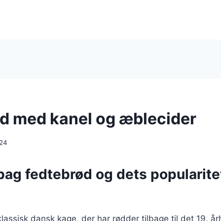
d med kanel og æblecider
024
bag fedtebrød og dets popularitet
lassisk dansk kage, der har rødder tilbage til det 19. å