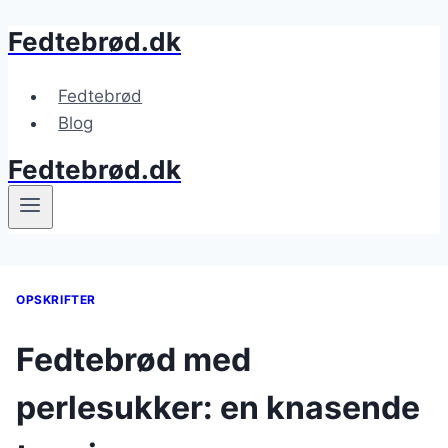
Fedtebrød.dk
Fortsæt
til
indhold
Fedtebrød
Blog
Fedtebrød.dk
OPSKRIFTER
Fedtebrød med
perlesukker: en knasende