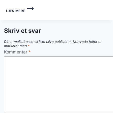
FEDTEBRØD
LÆS MERE
MED
FLØDE
TIL
FESTLIGE
Skriv et svar
LEJLIGHEDER
Din e-mailadresse vil ikke blive publiceret.
Krævede felter er
markeret med
*
Kommentar
*