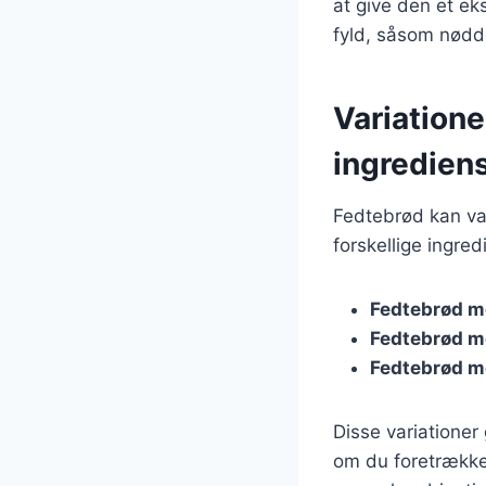
at give den et ek
fyld, såsom nødder
Variation
ingredien
Fedtebrød kan var
forskellige ingre
Fedtebrød m
Fedtebrød m
Fedtebrød m
Disse variationer
om du foretrække