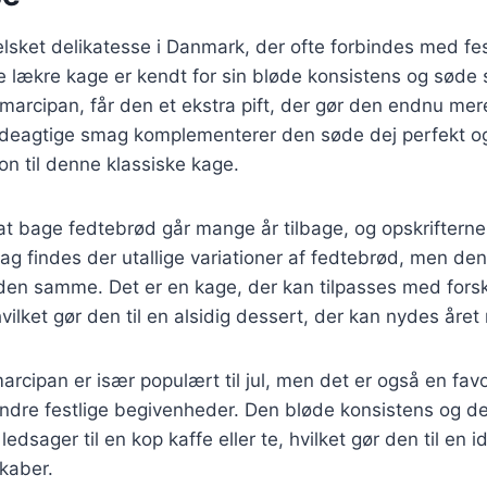
lsket delikatesse i Danmark, der ofte forbindes med fest
e lækre kage er kendt for sin bløde konsistens og søde
arcipan, får den et ekstra pift, der gør den endnu mer
eagtige smag komplementerer den søde dej perfekt og t
on til denne klassiske kage.
t bage fedtebrød går mange år tilbage, og opskrifterne 
dag findes der utallige variationer af fedtebrød, men 
r den samme. Det er en kage, der kan tilpasses med forsk
vilket gør den til en alsidig dessert, der kan nydes året 
cipan er især populært til jul, men det er også en favori
ndre festlige begivenheder. Den bløde konsistens og 
ledsager til en kop kaffe eller te, hvilket gør den til en i
kaber.