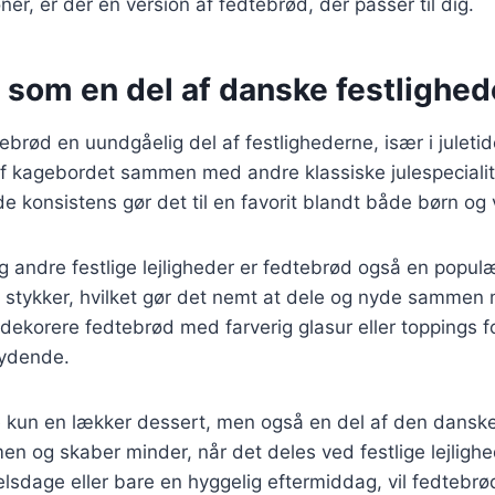
r, er der en version af fedtebrød, der passer til dig.
 som en del af danske festlighed
ebrød en uundgåelig del af festlighederne, især i juleti
af kagebordet sammen med andre klassiske julespeciali
 konsistens gør det til en favorit blandt både børn og
g andre festlige lejligheder er fedtebrød også en popul
 stykker, hvilket gør det nemt at dele og nyde sammen
ekorere fedtebrød med farverig glasur eller toppings fo
ydende.
 kun en lækker dessert, men også en del af den danske 
en og skaber minder, når det deles ved festlige lejligh
dselsdage eller bare en hyggelig eftermiddag, vil fedtebrø