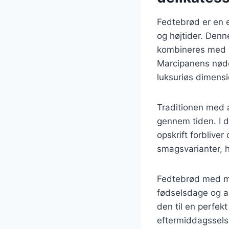
Fedtebrød er en e
og højtider. Denn
kombineres med m
Marcipanens nødd
luksuriøs dimensi
Traditionen med a
gennem tiden. I 
opskrift forblive
smagsvarianter, h
Fedtebrød med mar
fødselsdage og a
den til en perfekt 
eftermiddagssels