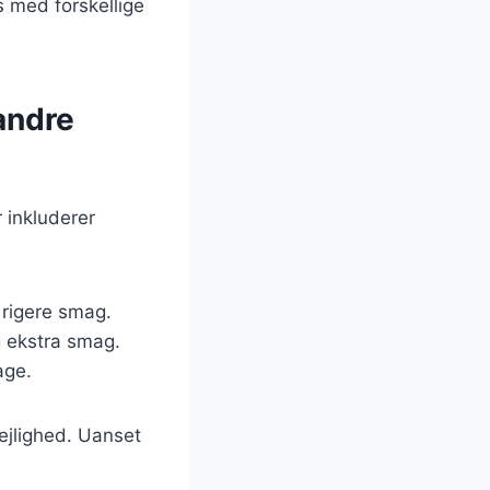
s med forskellige
andre
 inkluderer
n rigere smag.
g ekstra smag.
age.
lejlighed. Uanset