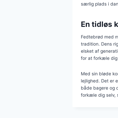
særlig plads i da
En tidløs
Fedtebrød med ma
tradition. Dens rig
elsket af generat
for at forkæle di
Med sin bløde ko
lejlighed. Det er 
både bagere og d
forkæle dig selv,