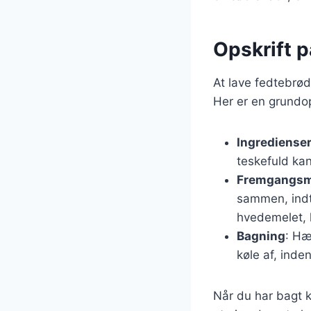
Opskrift 
At lave fedtebrød
Her er en grundop
Ingrediense
teskefuld kan
Fremgangs
sammen, indti
hvedemelet, k
Bagning
: Hæ
køle af, inde
Når du har bagt 