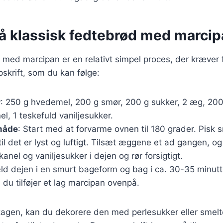
på klassisk fedtebrød med marci
 med marcipan er en relativt simpel proces, der kræver 
skrift, som du kan følge:
r
: 250 g hvedemel, 200 g smør, 200 g sukker, 2 æg, 200
el, 1 teskefuld vaniljesukker.
måde
: Start med at forvarme ovnen til 180 grader. Pisk 
l det er lyst og luftigt. Tilsæt æggene et ad gangen, og 
anel og vaniljesukker i dejen og rør forsigtigt.
ld dejen i en smurt bageform og bag i ca. 30-35 minut
n du tilføjer et lag marcipan ovenpå.
kagen, kan du dekorere den med perlesukker eller smelt