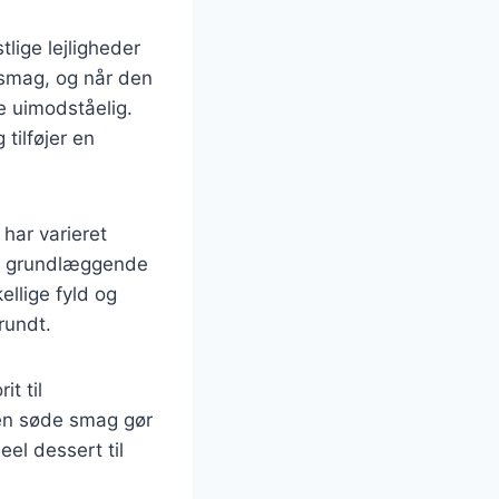
lige lejligheder
 smag, og når den
e uimodståelig.
ilføjer en
har varieret
den grundlæggende
ellige fyld og
rundt.
t til
den søde smag gør
deel dessert til