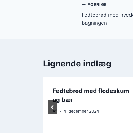
Indlægsnavi
FORRIGE
Fedtebrød med hvedem
bagningen
Lignende indlæg
ør og
Fedtebrød med flødeskum
ge
og bær
Af
4. december 2024