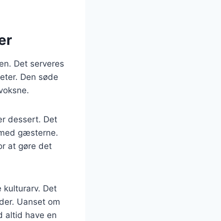
er
den. Det serveres
teter. Den søde
 voksne.
ær dessert. Det
 med gæsterne.
r at gøre det
kulturarv. Det
eder. Uanset om
d altid have en