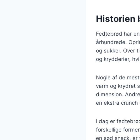
Historien 
Fedtebrød har en
århundrede. Opri
og sukker. Over t
og krydderier, hvi
Nogle af de mest 
varm og krydret s
dimension. Andre 
en ekstra crunch 
I dag er fedtebr
forskellige forme
en sød snack, er 