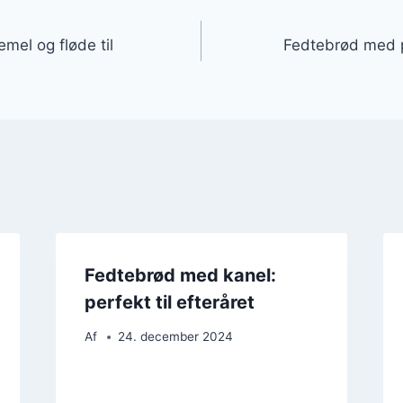
gation
el og fløde til
Fedtebrød med pe
Fedtebrød med kanel:
perfekt til efteråret
Af
24. december 2024