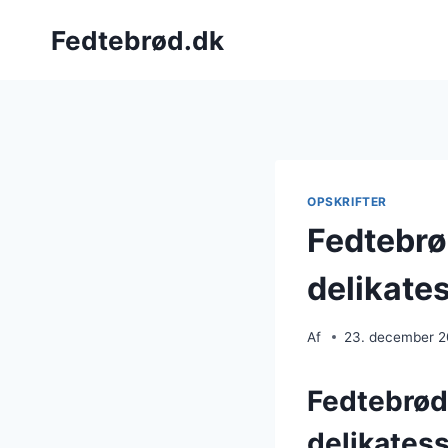
Fortsæt
Fedtebrød.dk
til
indhold
OPSKRIFTER
Fedtebrø
delikate
Af
23. december 
Fedtebrød
delikates