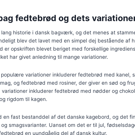
bag fedtebrød og dets variatione
 lang historie i dansk bagværk, og det menes at stamme
ndeligt blev det lavet med en simpel dej bestående af
id er opskriften blevet beriget med forskellige ingredie
lket har givet anledning til mange variationer.
populære variationer inkluderer fedtebrød med kanel, so
mag, og fedtebrød med rosiner, der giver en sød og fru
variationer inkluderer fedtebrød med nødder og chokola
og rigdom til kagen.
ød en fast bestanddel af det danske kagebord, og det f
r og smagsvarianter. Uanset om det er til jul, fødselsdag
fedtebrød en uundgåelig del af dansk kultur.