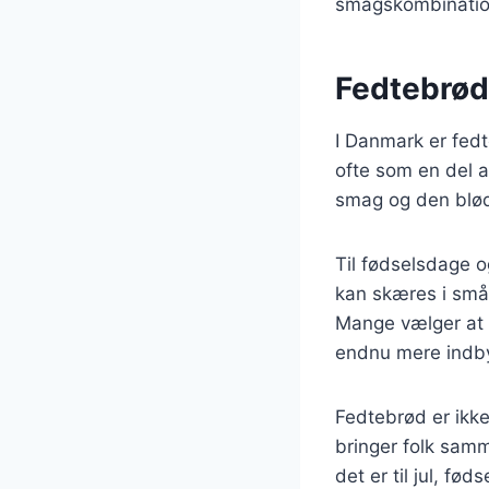
smagskombinatione
Fedtebrød
I Danmark er fedt
ofte som en del 
smag og den bløde
Til fødselsdage o
kan skæres i små
Mange vælger at d
endnu mere indb
Fedtebrød er ikke
bringer folk samm
det er til jul, fø