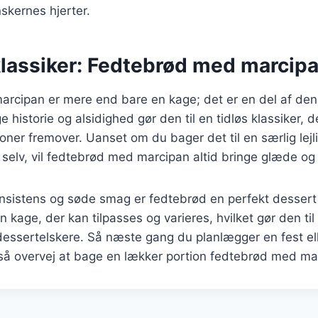
nskernes hjerter.
 klassiker: Fedtebrød med marcip
rcipan er mere end bare en kage; det er en del af den
e historie og alsidighed gør den til en tidløs klassiker, de
ioner fremover. Uanset om du bager det til en særlig lejl
g selv, vil fedtebrød med marcipan altid bringe glæde og 
nsistens og søde smag er fedtebrød en perfekt dessert 
en kage, der kan tilpasses og varieres, hvilket gør den til
essertelskere. Så næste gang du planlægger en fest ell
 så overvej at bage en lækker portion fedtebrød med ma