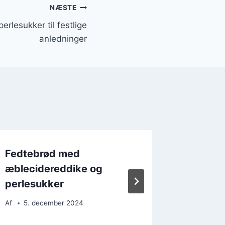
NÆSTE
rlesukker til festlige
anledninger
Fedtebrød med
Fedtebr
æblecidereddike og
efterm
perlesukker
Af
14. 
Af
5. december 2024