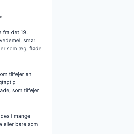
r
 fra det 19.
 hvedemel, smør
nser som æg, fløde
m tilføjer en
gtagtig
de, som tilføjer
indes i mange
e eller bare som