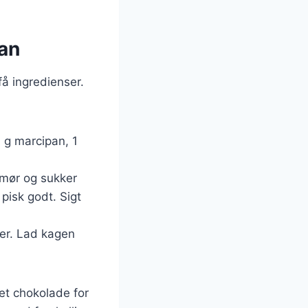
pan
få ingredienser.
 g marcipan, 1
smør og sukker
pisk godt. Sigt
ter. Lad kagen
et chokolade for