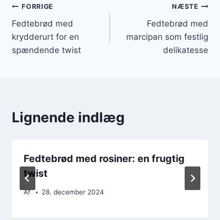
Indlægsnavigation
FORRIGE
NÆSTE
Fedtebrød med
Fedtebrød med
krydderurt for en
marcipan som festlig
spændende twist
delikatesse
Lignende indlæg
Fedtebrød med rosiner: en frugtig
twist
Af
28. december 2024