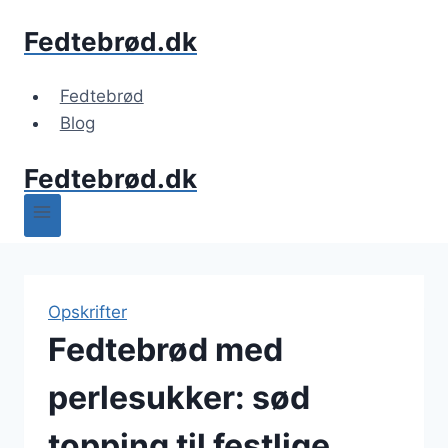
Fortsæt
Fedtebrød.dk
til
indhold
Fedtebrød
Blog
Fedtebrød.dk
Opskrifter
Fedtebrød med
perlesukker: sød
topping til festlige