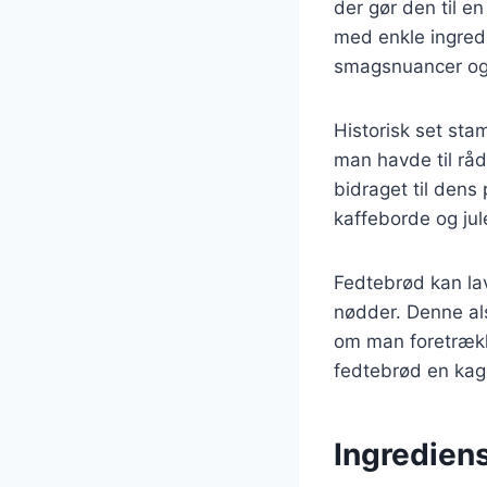
der gør den til e
med enkle ingredie
smagsnuancer og 
Historisk set sta
man havde til rådi
bidraget til dens
kaffeborde og jul
Fedtebrød kan la
nødder. Denne als
om man foretrække
fedtebrød en kage,
Ingrediens