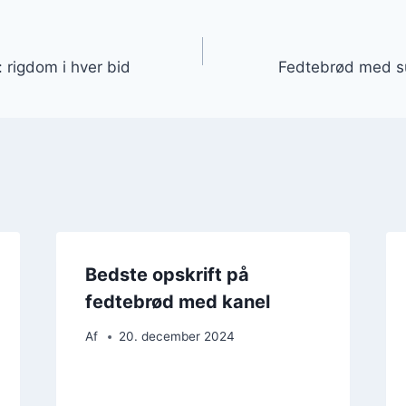
gation
 rigdom i hver bid
Fedtebrød med su
Bedste opskrift på
fedtebrød med kanel
Af
20. december 2024