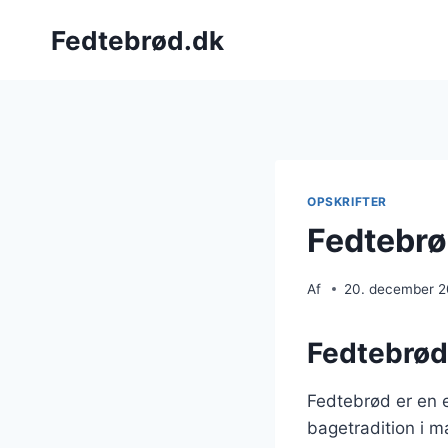
Fortsæt
Fedtebrød.dk
til
indhold
OPSKRIFTER
Fedtebrø
Af
20. december 
Fedtebrød
Fedtebrød er en e
bagetradition i m