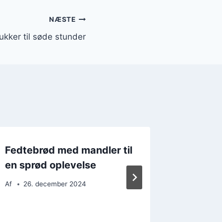
NÆSTE
kker til søde stunder
Fedtebrød med mandler til
Fedteb
en sprød oplevelse
citron f
smagso
Af
26. december 2024
Af
9. d