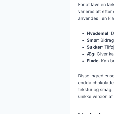
For at lave en l
varieres alt efte
anvendes i en kla
Hvedemel
: 
Smør
: Bidra
Sukker
: Til
Æg
: Giver k
Fløde
: Kan b
Disse ingrediense
endda chokolade. 
tekstur og smag.
unikke version af