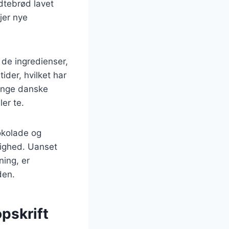
edtebrød lavet
jer nye
 de ingredienser,
ider, hvilket har
mange danske
er te.
okolade og
lighed. Uanset
ning, er
den.
pskrift