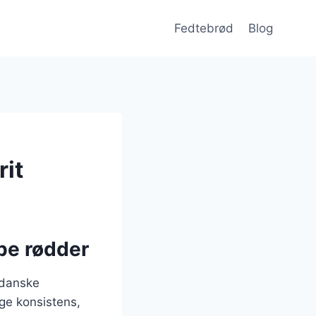
Fedtebrød
Blog
rit
be rødder
 danske
ige konsistens,