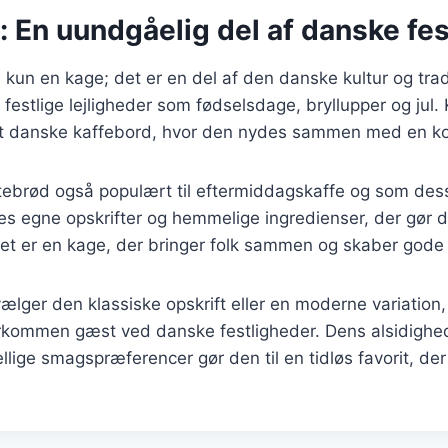
 En uundgåelig del af danske fe
 kun en kage; det er en del af den danske kultur og trad
 festlige lejligheder som fødselsdage, bryllupper og jul.
t danske kaffebord, hvor den nydes sammen med en kop 
tebrød også populært til eftermiddagskaffe og som des
s egne opskrifter og hemmelige ingredienser, der gør d
Det er en kage, der bringer folk sammen og skaber gode
ger den klassiske opskrift eller en moderne variation, 
rkommen gæst ved danske festligheder. Dens alsidighed 
ellige smagspræferencer gør den til en tidløs favorit, der