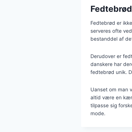
Fedtebrød:
Fedtebrød er ikke
serveres ofte ved
bestanddel af de
Derudover er fed
danskere har dere
fedtebrød unik. 
Uanset om man væl
altid være en kæ
tilpasse sig forsk
mode.