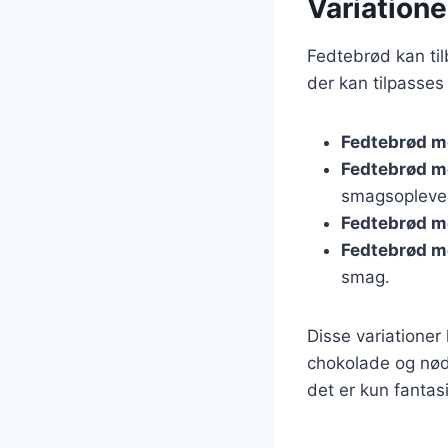
Variatione
Fedtebrød kan til
der kan tilpasses
Fedtebrød m
Fedtebrød m
smagsopleve
Fedtebrød m
Fedtebrød m
smag.
Disse variatione
chokolade og nød
det er kun fantas