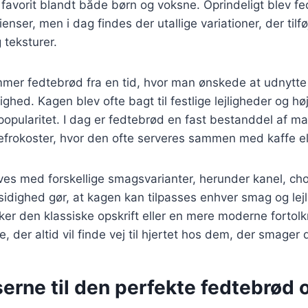
n favorit blandt både børn og voksne. Oprindeligt blev f
nser, men i dag findes der utallige variationer, der tilfø
teksturer.
mmer fedtebrød fra en tid, hvor man ønskede at udnytte
ghed. Kagen blev ofte bagt til festlige lejligheder og højt
 popularitet. I dag er fedtebrød en fast bestanddel af 
efrokoster, hvor den ofte serveres sammen med kaffe ell
ves med forskellige smagsvarianter, herunder kanel, ch
idighed gør, at kagen kan tilpasses enhver smag og lej
r den klassiske opskrift eller en mere moderne fortolk
 der altid vil finde vej til hjertet hos dem, der smager 
erne til den perfekte fedtebrød o