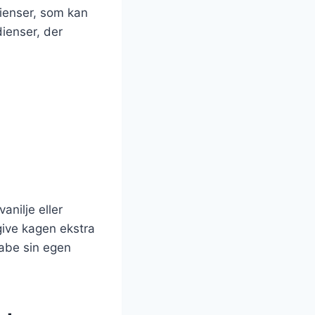
ienser, som kan
dienser, der
anilje eller
 give kagen ekstra
abe sin egen