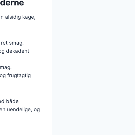
oderne
n alsidig kage,
ydret smag.
 og dekadent
smag.
 og frugtagtig
med både
en uendelige, og