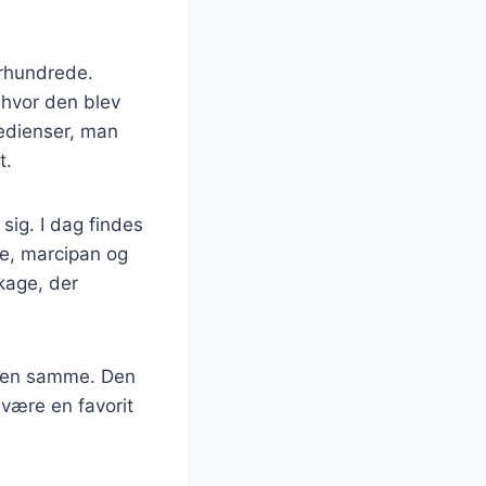
århundrede.
, hvor den blev
redienser, man
t.
sig. I dag findes
de, marcipan og
 kage, der
 den samme. Den
 være en favorit