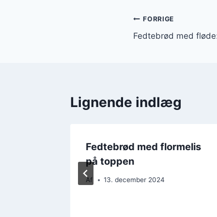
Indlægsnavi
FORRIGE
Fedtebrød med fløde:
Lignende indlæg
Fedtebrød med flormelis
de
på toppen
Af
13. december 2024