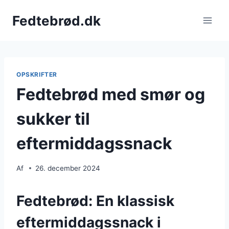
Fortsæt
Fedtebrød.dk
til
indhold
OPSKRIFTER
Fedtebrød med smør og
sukker til
eftermiddagssnack
Af
26. december 2024
Fedtebrød: En klassisk
eftermiddagssnack i