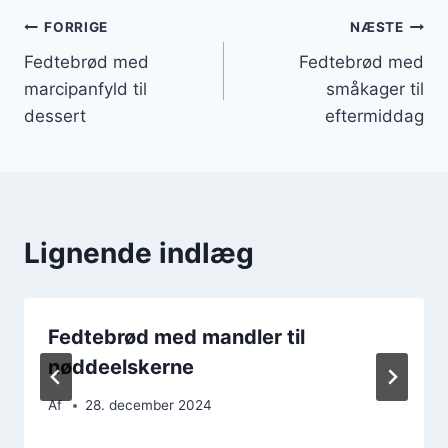
Indlægsnavigation
FORRIGE
NÆSTE
Fedtebrød med
Fedtebrød med
marcipanfyld til
småkager til
dessert
eftermiddag
Lignende indlæg
Fedtebrød med mandler til
nøddeelskerne
Af
28. december 2024