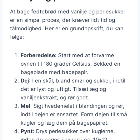
At bage fedtebrød med vanilje og perlesukker
er en simpel proces, der kræver lidt tid og
tålmodighed. Her er en grundopskrift, du kan
følge:
Forberedelse
: Start med at forvarme
ovnen til 180 grader Celsius. Beklæd en
bageplade med bagepapir.
Dej
: I en skål, bland smør og sukker, indtil
det er lyst og luftigt. Tilsæt æg og
vaniljeekstrakt, og rør godt.
Mel
: Sigt hvedemelet i blandingen og rør,
indtil dejen er ensartet. Form dejen til små
kugler og læg dem på bagepapiret.
Pynt
: Drys perlesukker over kuglerne,
inden de bages i ovnen i ca. 10-12