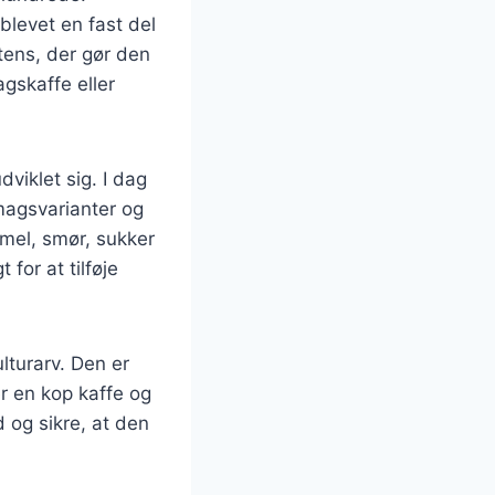
blevet en fast del
tens, der gør den
agskaffe eller
viklet sig. I dag
smagsvarianter og
emel, smør, sukker
for at tilføje
lturarv. Den er
r en kop kaffe og
 og sikre, at den