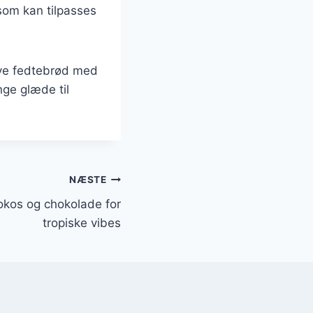
 som kan tilpasses
lave fedtebrød med
nge glæde til
NÆSTE
kos og chokolade for
tropiske vibes