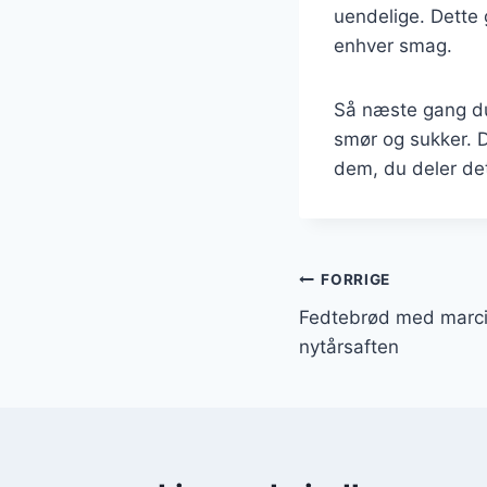
uendelige. Dette 
enhver smag.
Så næste gang du 
smør og sukker. De
dem, du deler de
Indlægsnavi
FORRIGE
Fedtebrød med marcip
nytårsaften