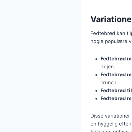
Variatione
Fedtebrød kan til
nogle populære va
Fedtebrød m
dejen.
Fedtebrød m
crunch.
Fedtebrød til
Fedtebrød m
Disse variationer
en hyggelig efter
tilpasses enhver