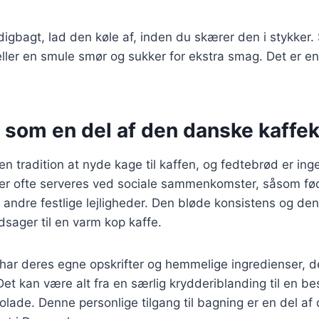
igbagt, lad den køle af, inden du skærer den i stykker
 eller en smule smør og sukker for ekstra smag. Det er e
 som en del af den danske kaffek
en tradition at nyde kage til kaffen, og fedtebrød er in
der ofte serveres ved sociale sammenkomster, såsom fø
 andre festlige lejligheder. Den bløde konsistens og d
edsager til en varm kop kaffe.
ar deres egne opskrifter og hemmelige ingredienser, d
Det kan være alt fra en særlig krydderiblanding til en b
olade. Denne personlige tilgang til bagning er en del af 