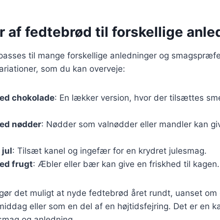
r af fedtebrød til forskellige anl
passes til mange forskellige anledninger og smagspræfe
riationer, som du kan overveje:
ed chokolade
: En lækker version, hvor der tilsættes sm
ed nødder
: Nødder som valnødder eller mandler kan giv
 jul
: Tilsæt kanel og ingefær for en krydret julesmag.
ed frugt
: Æbler eller bær kan give en friskhed til kagen.
 gør det muligt at nyde fedtebrød året rundt, uanset om de
middag eller som en del af en højtidsfejring. Det er en k
 smag og anledning.