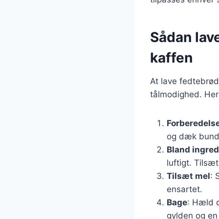
Sådan lav
kaffen
At lave fedtebrød
tålmodighed. Her 
Forberedels
og dæk bund
Bland ingre
luftigt. Tils
Tilsæt mel
: 
ensartet.
Bage
: Hæld d
gylden og en