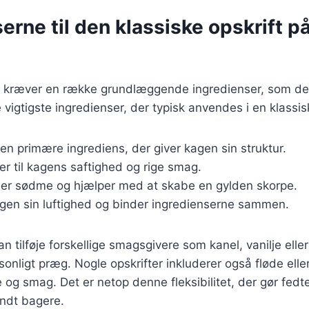
erne til den klassiske opskrift p
d kræver en række grundlæggende ingredienser, som de f
vigtigste ingredienser, der typisk anvendes i en klassisk
Den primære ingrediens, der giver kagen sin struktur.
ger til kagens saftighed og rige smag.
føjer sødme og hjælper med at skabe en gylden skorpe.
agen sin luftighed og binder ingredienserne sammen.
tilføje forskellige smagsgivere som kanel, vanilje eller 
sonligt præg. Nogle opskrifter inkluderer også fløde elle
de og smag. Det er netop denne fleksibilitet, der gør fedt
ndt bagere.