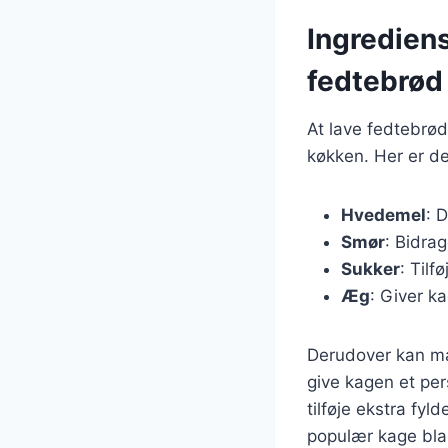
Ingrediens
fedtebrød
At lave fedtebrø
køkken. Her er de 
Hvedemel
: 
Smør
: Bidra
Sukker
: Til
Æg
: Giver k
Derudover kan man 
give kagen et per
tilføje ekstra fyl
populær kage bla