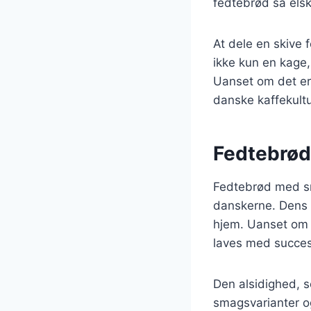
fedtebrød så els
At dele en skive
ikke kun en kage
Uanset om det er t
danske kaffekultu
Fedtebrød
Fedtebrød med smø
danskerne. Dens e
hjem. Uanset om 
laves med succes
Den alsidighed, s
smagsvarianter og