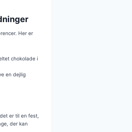
edninger
rencer. Her er
eltet chokolade i
e en dejlig
t er til en fest,
age, der kan