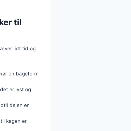
er til
æver lidt tid og
 Smør en bageform
det er lyst og
dtil dejen er
til kagen er