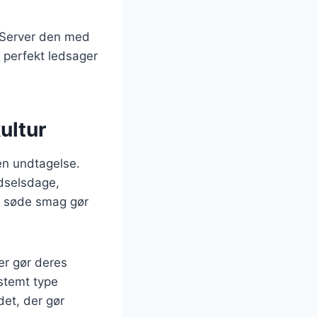
. Server den med
n perfekt ledsager
ultur
gen undtagelse.
dselsdage,
en søde smag gør
er gør deres
estemt type
det, der gør