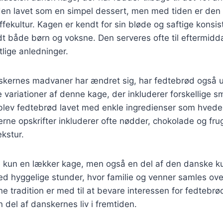
den lavet som en simpel dessert, men med tiden er den 
fekultur. Kagen er kendt for sin bløde og saftige konsis
andt både børn og voksne. Den serveres ofte til eftermidd
tlige anledninger.
skernes madvaner har ændret sig, har fedtebrød også ud
ge variationer af denne kage, der inkluderer forskellige 
t blev fedtebrød lavet med enkle ingredienser som hved
e opskrifter inkluderer ofte nødder, chokolade og frugt 
kstur.
e kun en lækker kage, men også en del af den danske ku
d hyggelige stunder, hvor familie og venner samles ove
e tradition er med til at bevare interessen for fedtebrød
n del af danskernes liv i fremtiden.