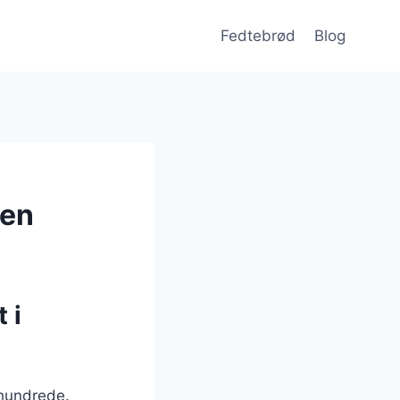
Fedtebrød
Blog
fen
 i
rhundrede.