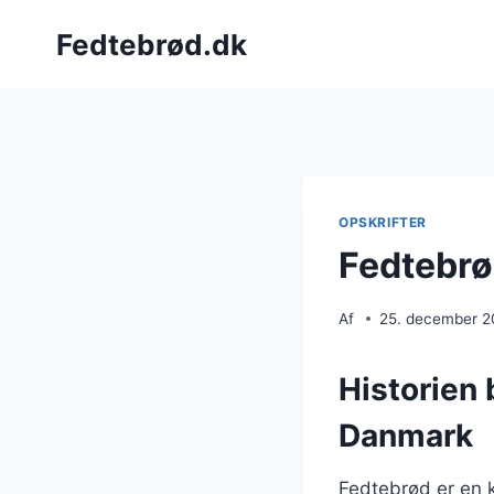
Fortsæt
Fedtebrød.dk
til
indhold
OPSKRIFTER
Fedtebrø
Af
25. december 
Historien 
Danmark
Fedtebrød er en k