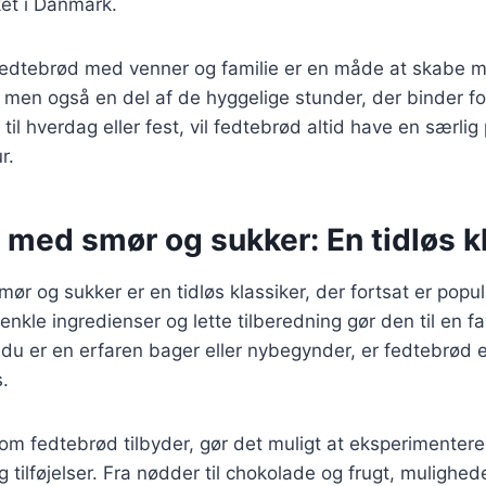
ket i Danmark.
 fedtebrød med venner og familie er en måde at skabe m
, men også en del af de hyggelige stunder, der binder 
il hverdag eller fest, vil fedtebrød altid have en særlig
r.
 med smør og sukker: En tidløs k
r og sukker er en tidløs klassiker, der fortsat er popu
nkle ingredienser og lette tilberedning gør den til en fa
du er en erfaren bager eller nybegynder, er fedtebrød 
.
om fedtebrød tilbyder, gør det muligt at eksperimentere
 tilføjelser. Fra nødder til chokolade og frugt, mulighe