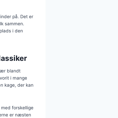
inder på. Det er
folk sammen.
 plads i den
lassiker
lær blandt
vorit i mange
en kage, der kan
 med forskellige
derne er næsten