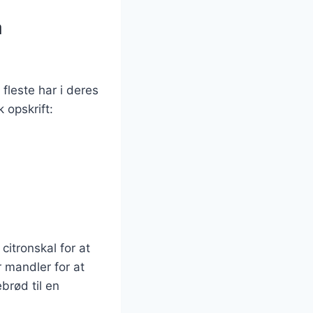
å
leste har i deres
 opskrift:
citronskal for at
r mandler for at
ebrød til en