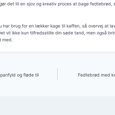
gør det til en sjov og kreativ proces at bage fedtebrød,
har brug for en lækker kage til kaffen, så overvej at 
t vil ikke kun tilfredsstille din søde tand, men også bri
t med.
gation
anfyld og fløde til
Fedtebrød med ko