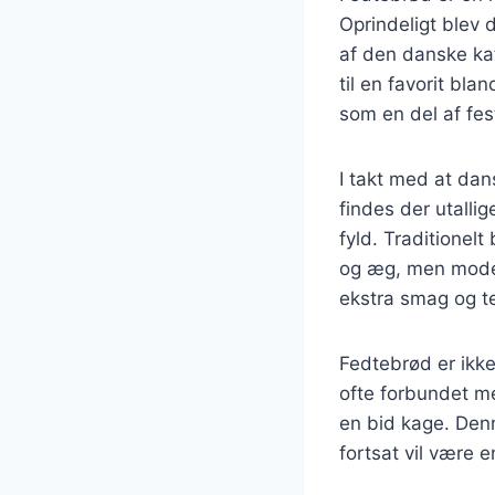
Oprindeligt blev 
af den danske kaf
til en favorit bl
som en del af fes
I takt med at dan
findes der utalli
fyld. Traditionel
og æg, men modern
ekstra smag og te
Fedtebrød er ikk
ofte forbundet me
en bid kage. Denn
fortsat vil være e