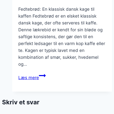
Fedtebrød: En klassisk dansk kage til
kaffen Fedtebrød er en elsket klassisk
dansk kage, der ofte serveres til kaffe.
Denne lækrebid er kendt for sin bløde og
saftige konsistens, der gør den til en
perfekt ledsager til en varm kop kaffe eller
te. Kagen er typisk lavet med en
kombination af smør, sukker, hvedemel
og…
Fedtebrød
Læs mere
til
kaffe
som
Skriv et svar
en
lækkerbid