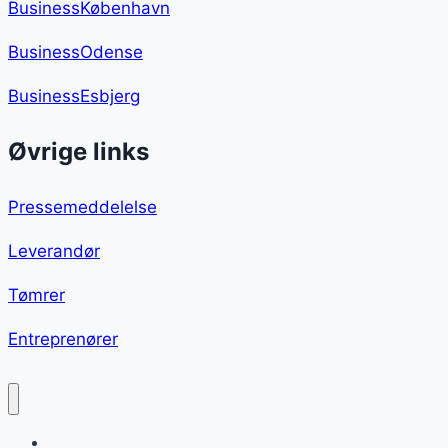
BusinessKøbenhavn
BusinessOdense
BusinessEsbjerg
Øvrige links
Pressemeddelelse
Leverandør
Tømrer
Entreprenører
Fedtebrød