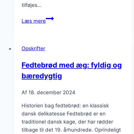
tilføjes…
Fedtebrød
Læs mere
med
mørk
chokolade
Opskrifter
og
jordbær
Fedtebrød med æg: fyldig og
bæredygtig
Af
18. december 2024
Historien bag fedtebrød: en klassisk
dansk delikatesse Fedtebrød er en
traditionel dansk kage, der har rødder
tilbage til det 19. århundrede. Oprindeligt