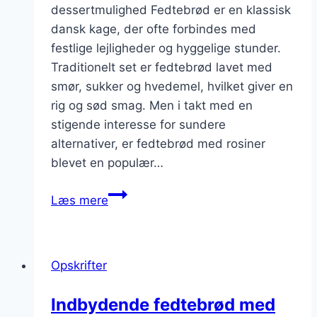
dessertmulighed Fedtebrød er en klassisk
dansk kage, der ofte forbindes med
festlige lejligheder og hyggelige stunder.
Traditionelt set er fedtebrød lavet med
smør, sukker og hvedemel, hvilket giver en
rig og sød smag. Men i takt med en
stigende interesse for sundere
alternativer, er fedtebrød med rosiner
blevet en populær…
Fedtebrød
Læs mere
med
rosiner
som
Opskrifter
et
sundere
Indbydende fedtebrød med
valg