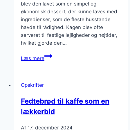
blev den lavet som en simpel og
økonomisk dessert, der kunne laves med
ingredienser, som de fleste husstande
havde til rådighed. Kagen blev ofte
serveret til festlige lejligheder og højtider,
hvilket gjorde den…
Fedtebrød
Læs mere
med
æg:
fyldig
Opskrifter
og
bæredygtig
Fedtebrød til kaffe som en
lækkerbid
Af
17. december 2024