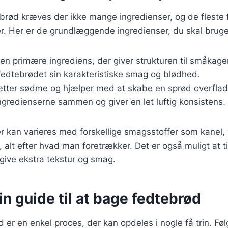
brød kræves der ikke mange ingredienser, og de fleste f
r. Her er de grundlæggende ingredienser, du skal bruge
Den primære ingrediens, der giver strukturen til småkage
 fedtebrødet sin karakteristiske smag og blødhed.
sætter sødme og hjælper med at skabe en sprød overflad
ingredienserne sammen og giver en let luftig konsistens.
r kan varieres med forskellige smagsstoffer som kanel, v
alt efter hvad man foretrækker. Det er også muligt at ti
t give ekstra tekstur og smag.
rin guide til at bage fedtebrød
 er en enkel proces, der kan opdeles i nogle få trin. Fø