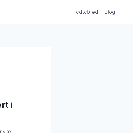
Fedtebrød
Blog
rt i
anske