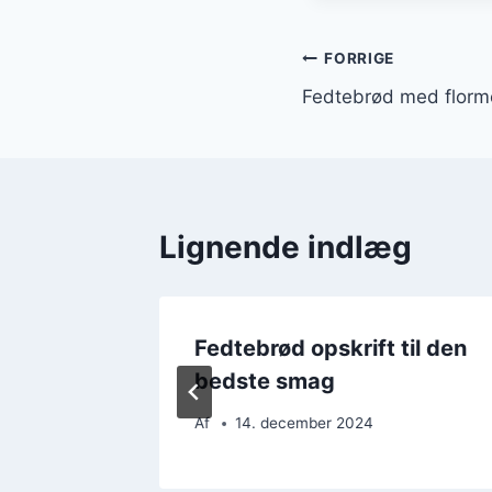
Indlægsnavi
FORRIGE
Fedtebrød med florm
Lignende indlæg
ør og
Fedtebrød opskrift til den
bedste smag
Af
14. december 2024