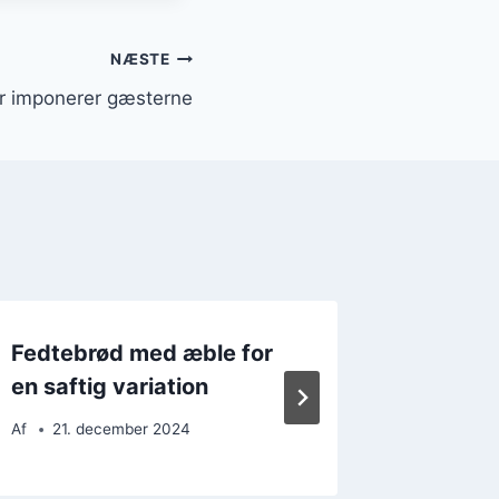
NÆSTE
er imponerer gæsterne
Fedtebrød med æble for
Smagfu
en saftig variation
flormeli
Af
21. december 2024
Af
15. 