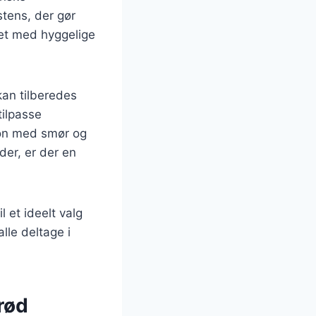
stens, der gør
det med hyggelige
kan tilberedes
tilpasse
ion med smør og
der, er der en
 et ideelt valg
lle deltage i
rød