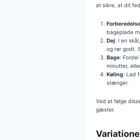
at sikre, at dit f
Forberedels
bageplade m
Dej
: I en skå
og rør godt. 
Bage
: Fordel
minutter, elle
Køling
: Lad 
stænger.
Ved at følge diss
gæster.
Variatione