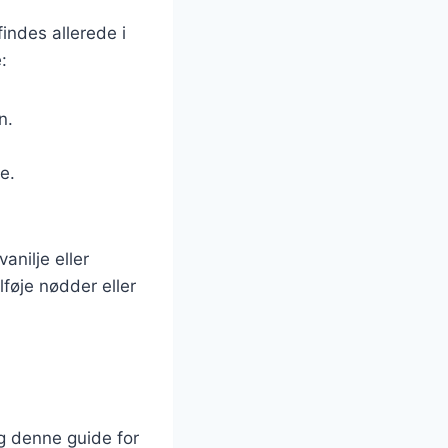
indes allerede i
:
n.
e.
anilje eller
lføje nødder eller
lg denne guide for