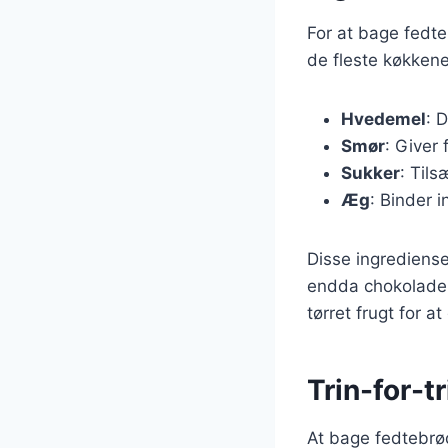
For at bage fedte
de fleste køkkene
Hvedemel
: 
Smør
: Giver
Sukker
: Til
Æg
: Binder 
Disse ingrediense
endda chokolade, 
tørret frugt for a
Trin-for-t
At bage fedtebrød