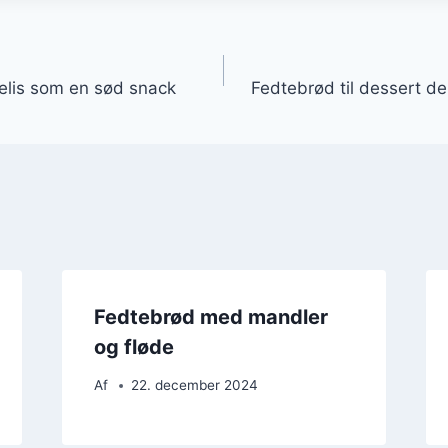
gation
elis som en sød snack
Fedtebrød til dessert d
Fedtebrød med mandler
og fløde
Af
22. december 2024