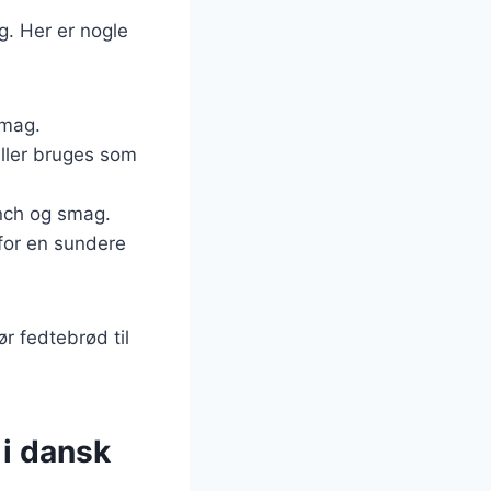
. Her er nogle
smag.
eller bruges som
unch og smag.
 for en sundere
ør fedtebrød til
 i dansk