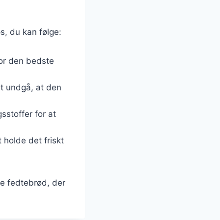
ps, du kan følge:
for den bedste
t undgå, at den
sstoffer for at
 holde det friskt
te fedtebrød, der