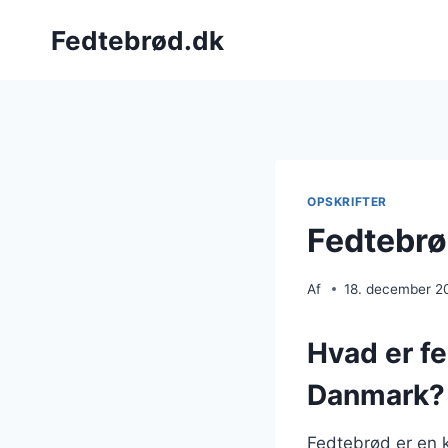
Fortsæt
Fedtebrød.dk
til
indhold
OPSKRIFTER
Fedtebrø
Af
18. december 2
Hvad er fe
Danmark?
Fedtebrød er en 