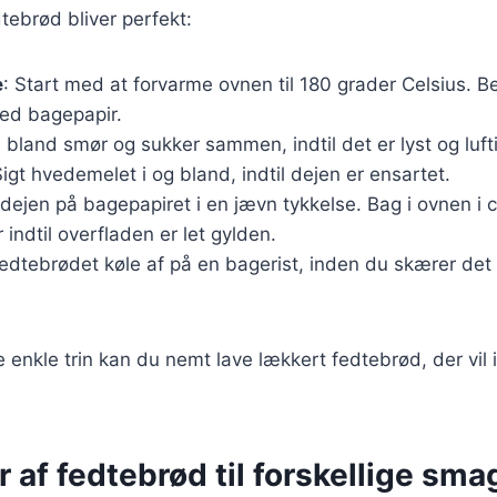
edtebrød bliver perfekt:
e
: Start med at forvarme ovnen til 180 grader Celsius. 
ed bagepapir.
l, bland smør og sukker sammen, indtil det er lyst og luf
Sigt hvedemelet i og bland, indtil dejen er ensartet.
 dejen på bagepapiret i en jævn tykkelse. Bag i ovnen i 
r indtil overfladen er let gylden.
fedtebrødet køle af på en bagerist, inden du skærer det i 
e enkle trin kan du nemt lave lækkert fedtebrød, der vil
r af fedtebrød til forskellige sm