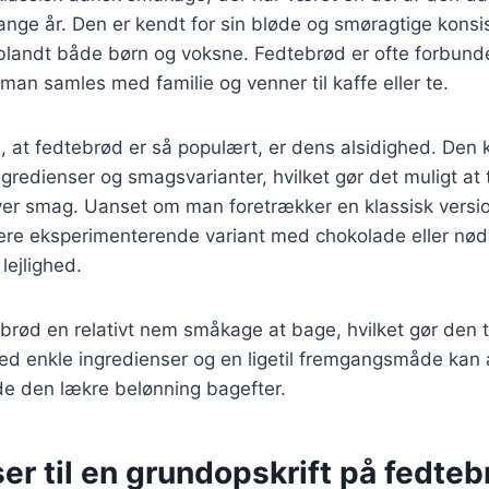
ange år. Den er kendt for sin bløde og smøragtige konsi
t blandt både børn og voksne. Fedtebrød er ofte forbun
man samles med familie og venner til kaffe eller te.
l, at fedtebrød er så populært, er dens alsidighed. Den 
ngredienser og smagsvarianter, hvilket gør det muligt at 
nhver smag. Uanset om man foretrækker en klassisk vers
mere eksperimenterende variant med chokolade eller nød
 lejlighed.
rød en relativt nem småkage at bage, hvilket gør den til
d enkle ingredienser og en ligetil fremgangsmåde kan a
e den lækre belønning bagefter.
er til en grundopskrift på fedteb