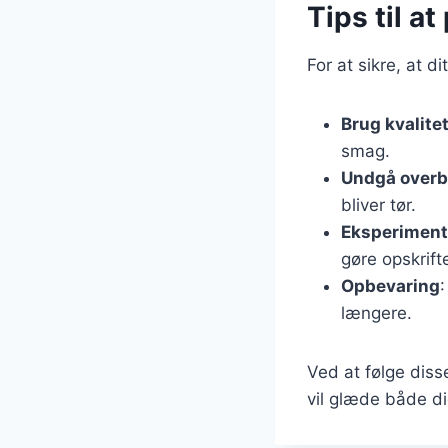
Tips til a
For at sikre, at d
Brug kvalite
smag.
Undgå over
bliver tør.
Eksperimen
gøre opskrift
Opbevaring
:
længere.
Ved at følge diss
vil glæde både di