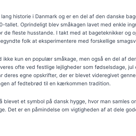
lang historie i Danmark og er en del af den danske bage
800-tallet. Oprindeligt blev småkagen lavet med enkle ing
for de fleste husstande. I takt med at bageteknikker og o
egyndte folk at eksperimentere med forskellige smagsva
ød ikke kun en populær småkage, men også en del af de
veres ofte ved festlige lejligheder som fødselsdage, jul 
r deres egne opskrifter, der er blevet videregivet genn
ngen af fedtebrød til en kærkommen tradition.
å blevet et symbol på dansk hygge, hvor man samles o
e. Det er en påmindelse om vigtigheden af at dele go