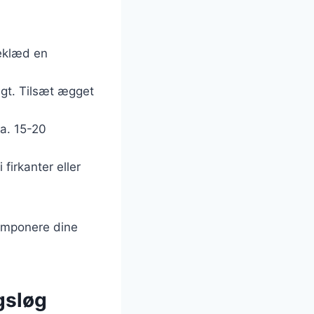
Beklæd en
tigt. Tilsæt ægget
ca. 15-20
firkanter eller
 imponere dine
agsløg