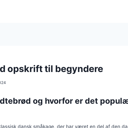
d opskrift til begyndere
024
dtebrød og hvorfor er det populæ
klassisk dansk småkage, der har været en del af den d