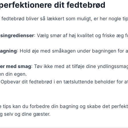
t perfektionere dit fedtebrød
it fedtebrød bliver så lækkert som muligt, er her nogle ti
tsingredienser
: Vælg smør af høj kvalitet og friske æg 
bagning
: Hold øje med småkagen under bagningen for a
ter med smag
: Tøv ikke med at tilføje dine yndlingssmag
en din egen.
 Opbevar dit fedtebrød i en tætsluttende beholder for at
e tips kan du forbedre din bagning og skabe det perfek
g selv og dine gæster.