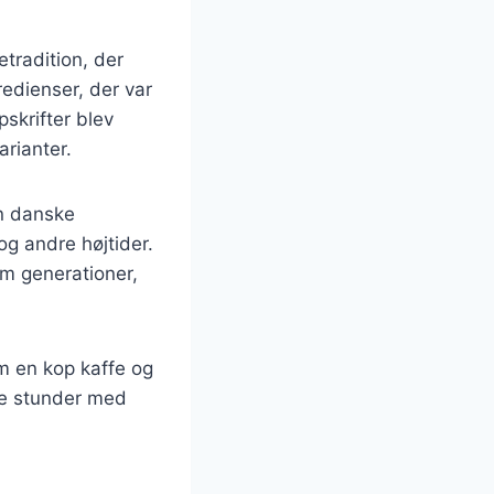
tradition, der
redienser, der var
pskrifter blev
rianter.
n danske
og andre højtider.
em generationer,
m en kop kaffe og
de stunder med