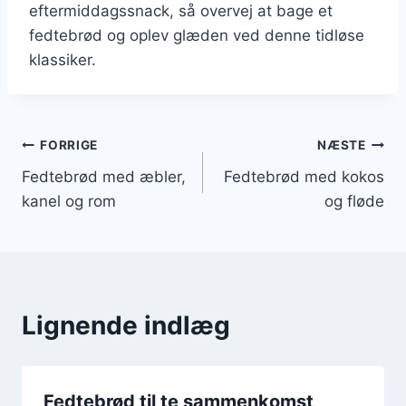
eftermiddagssnack, så overvej at bage et
fedtebrød og oplev glæden ved denne tidløse
klassiker.
Indlægsnavigation
FORRIGE
NÆSTE
Fedtebrød med æbler,
Fedtebrød med kokos
kanel og rom
og fløde
Lignende indlæg
Fedtebrød til te sammenkomst