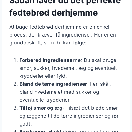
Sådan laver du det perfekte
fedtebrød derhjemme
At bage fedtebrød derhjemme er en enkel
proces, der kræver få ingredienser. Her er en
grundopskrift, som du kan følge:
Forbered ingredienserne
: Du skal bruge
smør, sukker, hvedemel, æg og eventuelt
krydderier eller fyld.
Bland de tørre ingredienser
: I en skål,
bland hvedemelet med sukker og
eventuelle krydderier.
Tilføj smør og æg
: Tilsæt det bløde smør
og æggene til de tørre ingredienser og rør
godt.
Bag kagen
: Hæld dejen i en bageform og