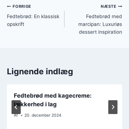
Indlægsnavigation
FORRIGE
NÆSTE
Fedtebrød: En klassisk
Fedtebrød med
opskrift
marcipan: Luxuriøs
dessert inspiration
Lignende indlæg
Fedtebrød med kagecreme:
lækkerhed i lag
Af
20. december 2024