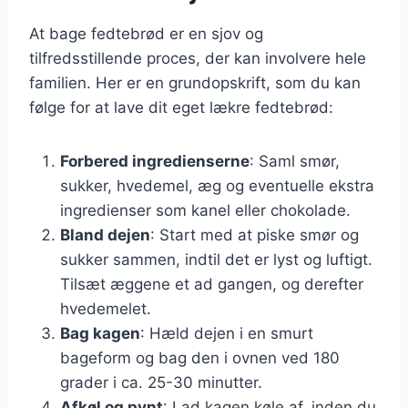
At bage fedtebrød er en sjov og
tilfredsstillende proces, der kan involvere hele
familien. Her er en grundopskrift, som du kan
følge for at lave dit eget lækre fedtebrød:
Forbered ingredienserne
: Saml smør,
sukker, hvedemel, æg og eventuelle ekstra
ingredienser som kanel eller chokolade.
Bland dejen
: Start med at piske smør og
sukker sammen, indtil det er lyst og luftigt.
Tilsæt æggene et ad gangen, og derefter
hvedemelet.
Bag kagen
: Hæld dejen i en smurt
bageform og bag den i ovnen ved 180
grader i ca. 25-30 minutter.
Afkøl og pynt
: Lad kagen køle af, inden du