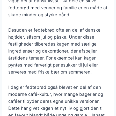
vigtig del af dansk livsstil. At dele en skive
fedtebrød med venner og familie er en måde at
skabe minder og styrke bånd.
Desuden er fedtebrød ofte en del af danske
højtider, såsom jul og påske. Under disse
festligheder tilberedes kagen med særlige
ingredienser og dekorationer, der afspejler
årstidens temaer. For eksempel kan kagen
pyntes med farverigt perlesukker til jul eller
serveres med friske bær om sommeren.
I dag er fedtebrød også blevet en del af den
moderne café-kultur, hvor mange bagerier og
caféer tilbyder deres egne unikke versioner.
Dette har givet kagen et nyt liv og gjort den til
en favorit blandt både unge og gamle. Uanset