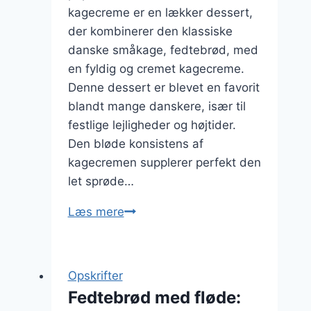
kagecreme er en lækker dessert,
der kombinerer den klassiske
danske småkage, fedtebrød, med
en fyldig og cremet kagecreme.
Denne dessert er blevet en favorit
blandt mange danskere, især til
festlige lejligheder og højtider.
Den bløde konsistens af
kagecremen supplerer perfekt den
let sprøde…
Fedtebrød
Læs mere
med
kagecreme:
En
Opskrifter
lækker
Fedtebrød med fløde:
dessertversion