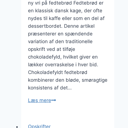
ny vri på fedtebrød Fedtebrød er
en klassisk dansk kage, der ofte
nydes til kaffe eller som en del af
dessertbordet. Denne artikel
præsenterer en spændende
variation af den traditionelle
opskrift ved at tilføje
chokoladefyld, hvilket giver en
lækker overraskelse i hver bid.
Chokoladefyldt fedtebrød
kombinerer den bløde, smøragtige
konsistens af det…
Chokoladefyldt
Læs mere
overraskelse:
fedtebrød
til
Opskrifter