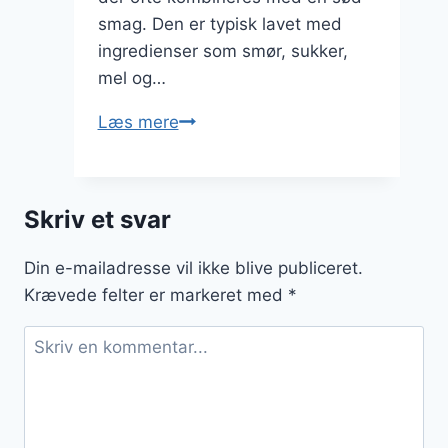
smag. Den er typisk lavet med
ingredienser som smør, sukker,
mel og…
Fedtebrød
Læs mere
med
krydderier:
til
Skriv et svar
dem
der
Din e-mailadresse vil ikke blive publiceret.
elsker
Krævede felter er markeret med
*
smag