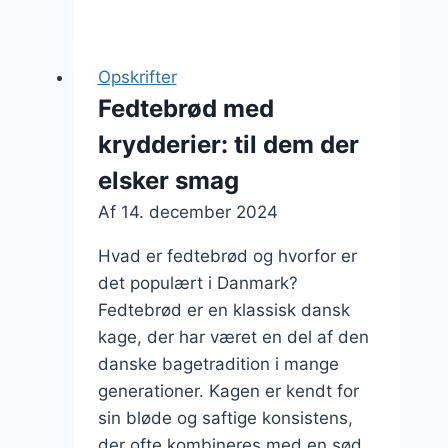
med
fløde:
Cremet
Opskrifter
fyld
Fedtebrød med
til
krydderier: til dem der
fest
elsker smag
Af
14. december 2024
Hvad er fedtebrød og hvorfor er
det populært i Danmark?
Fedtebrød er en klassisk dansk
kage, der har været en del af den
danske bagetradition i mange
generationer. Kagen er kendt for
sin bløde og saftige konsistens,
der ofte kombineres med en sød