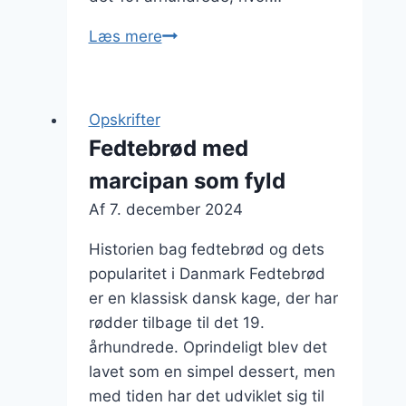
Fedtebrød
Læs mere
med
perlesukker
til
Opskrifter
et
Fedtebrød med
festligt
marcipan som fyld
touch
Af
7. december 2024
Historien bag fedtebrød og dets
popularitet i Danmark Fedtebrød
er en klassisk dansk kage, der har
rødder tilbage til det 19.
århundrede. Oprindeligt blev det
lavet som en simpel dessert, men
med tiden har det udviklet sig til