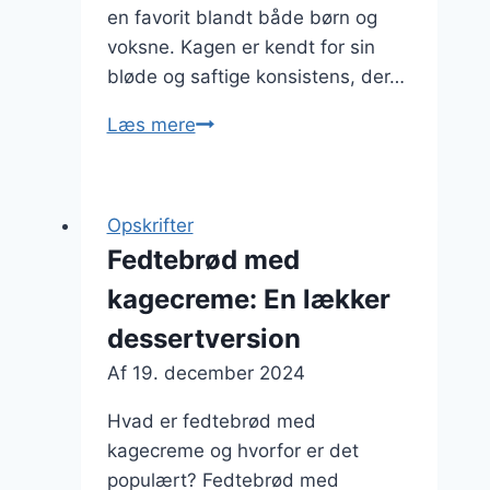
en favorit blandt både børn og
voksne. Kagen er kendt for sin
bløde og saftige konsistens, der…
Fedtebrød
Læs mere
med
marcipan
som
Opskrifter
fyld
Fedtebrød med
kagecreme: En lækker
dessertversion
Af
19. december 2024
Hvad er fedtebrød med
kagecreme og hvorfor er det
populært? Fedtebrød med