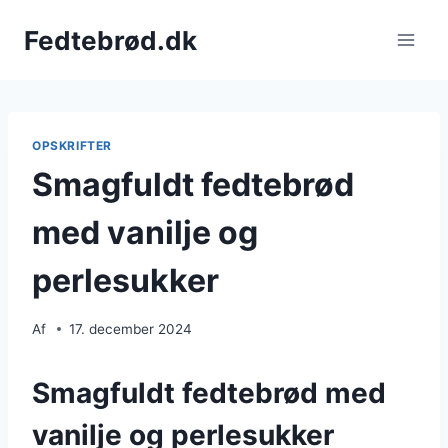
Fortsæt
Fedtebrød.dk
til
indhold
OPSKRIFTER
Smagfuldt fedtebrød
med vanilje og
perlesukker
Af
17. december 2024
Smagfuldt fedtebrød med
vanilje og perlesukker