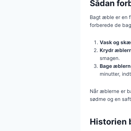
Sådan forb
Bagt æble er en fa
forberede de bagt
Vask og skæ
Krydr æbler
smagen.
Bage æblern
minutter, indt
Når æblerne er bag
sødme og en saft
Historien 