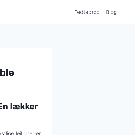
Fedtebrød
Blog
ble
En lækker
tlige lejligheder.