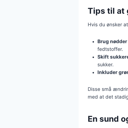
Tips til a
Hvis du ønsker at
Brug nødder 
fedtstoffer.
Skift sukker
sukker.
Inkluder grø
Disse små ændring
med at det stadig
En sund og