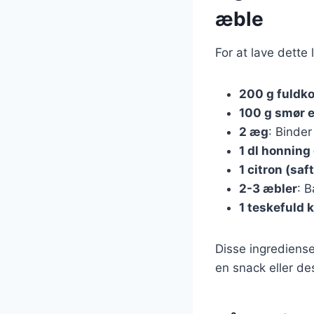
æble
For at lave dette
200 g fuldk
100 g smør e
2 æg
: Binde
1 dl honning
1 citron (saf
2-3 æbler
: B
1 teskefuld 
Disse ingrediens
en snack eller de