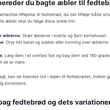
ereder du bagte æbler til fedteb
ntastisk tilføjelse til fedtebrød, da det tilføjer både sm
e æbler skal du følge disse enkle trin:
r æblerne
: Skær æblerne i kvarte og fjern kernehuset.
ne
: Drys lidt kanel og sukker eller honning over æblerne
e
: Læg dem i et ovnfast fad og bag dem ved 180 grader
il de er møre.
t, kan de blandes ind i dejen til fedtebrødet, hvilket gi
ig konsistens.
bag fedtebrød og dets variatione