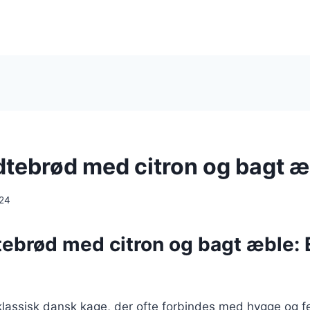
dtebrød med citron og bagt æ
024
tebrød med citron og bagt æble: 
lassisk dansk kage, der ofte forbindes med hygge og fes