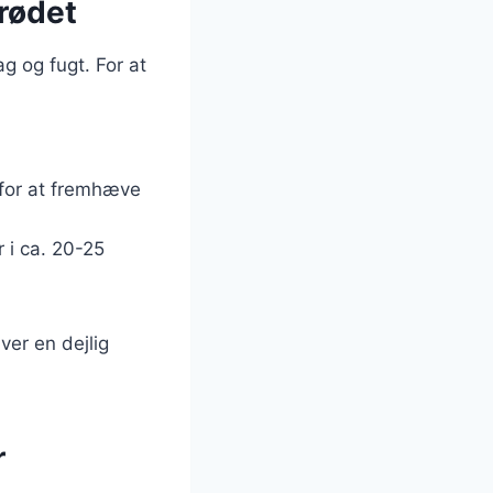
rødet
ag og fugt. For at
 for at fremhæve
 i ca. 20-25
ver en dejlig
r