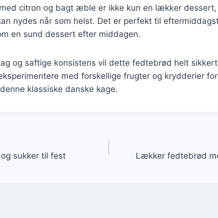
med citron og bagt æble er ikke kun en lækker dessert
an nydes når som helst. Det er perfekt til eftermiddags
som en sund dessert efter middagen.
g og saftige konsistens vil dette fedtebrød helt sikkert 
 eksperimentere med forskellige frugter og krydderier for
f denne klassiske danske kage.
gation
g sukker til fest
Lækker fedtebrød m