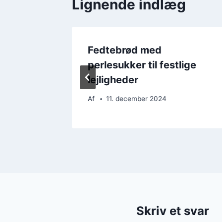
Lignende indlæg
ert med
Fedtebrød med
perlesukker til festlige
lejligheder
Af
11. december 2024
Skriv et svar