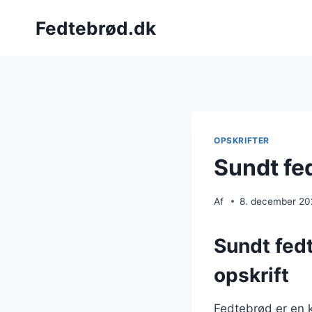
Fortsæt
Fedtebrød.dk
til
indhold
OPSKRIFTER
Sundt fe
Af
8. december 2
Sundt fed
opskrift
Fedtebrød er en k