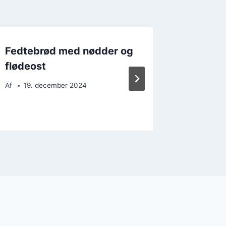
Fedtebrød med nødder og
Fedtebr
flødeost
passer 
Af
19. december 2024
Af
23. 