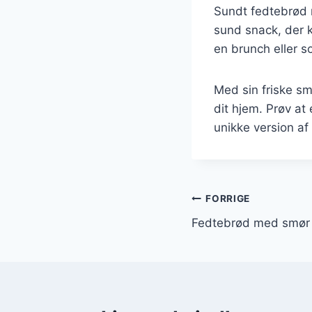
Sundt fedtebrød 
sund snack, der k
en brunch eller 
Med sin friske sma
dit hjem. Prøv at
unikke version a
Indlægsnavi
FORRIGE
Fedtebrød med smør o