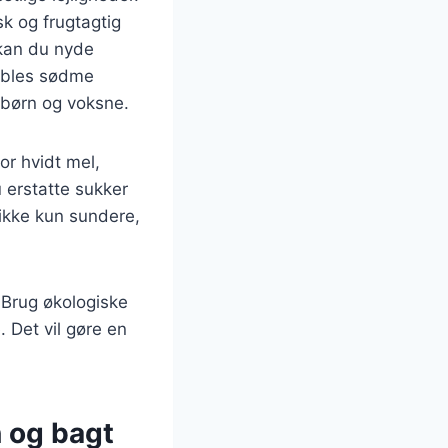
sk og frugtagtig
 kan du nyde
 æbles sødme
 børn og voksne.
or hvidt mel,
 erstatte sukker
ikke kun sundere,
. Brug økologiske
 Det vil gøre en
n og bagt