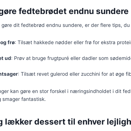
t gøre fedtebrødet endnu sundere
 gøre dit fedtebrød endnu sundere, er der flere tips, du
og frø
: Tilsæt hakkede nødder eller frø for ekstra prot
et ud
: Prøv at bruge frugtpuré eller dadler som sødemidd
ntsager
: Tilsæt revet gulerod eller zucchini for at øge f
er kan gøre en stor forskel i næringsindholdet i dit fe
 smager fantastisk.
 lækker dessert til enhver lejlig