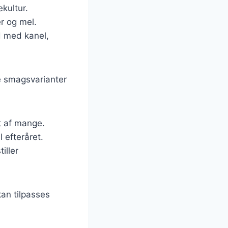
kultur.
r og mel.
d med kanel,
ge smagsvarianter
et af mange.
l efteråret.
iller
kan tilpasses