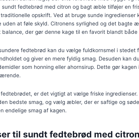
 sundt fedtebrød med citron og bagt æble tilføjer en fri
 traditionelle opskrift. Ved at bruge sunde ingredienser
 uden at føle skyld. Citronens syrlighed og det bagte
 balance, der gør denne kage til en favorit blandt både
 sundere fedtebrød kan du vælge fuldkornsmel i stedet f
rindholdet og giver en mere fyldig smag. Desuden kan du
emidler som honning eller ahornsirup. Dette gør kagen 
nærende.
 fedtebrødet, er det vigtigt at vælge friske ingredienser
å den bedste smag, og vælg æbler, der er saftige og søde.
den endelige smag af kagen.
er til sundt fedtebrød med citro