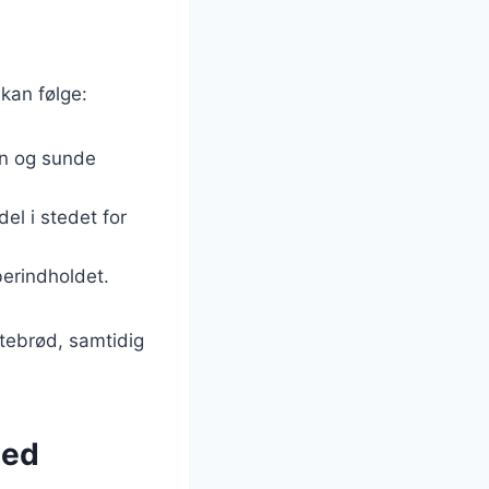
 kan følge:
ein og sunde
el i stedet for
iberindholdet.
dtebrød, samtidig
hed