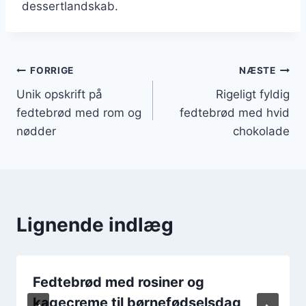
dessertlandskab.
Indlægsnavigation
FORRIGE
NÆSTE
Unik opskrift på
Rigeligt fyldig
fedtebrød med rom og
fedtebrød med hvid
nødder
chokolade
Lignende indlæg
Fedtebrød med rosiner og
kagecreme til børnefødselsdag