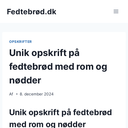
Fortsæt
Fedtebrød.dk
til
indhold
OPSKRIFTER
Unik opskrift på
fedtebrød med rom og
nødder
Af
8. december 2024
Unik opskrift på fedtebrød
med rom og nødder