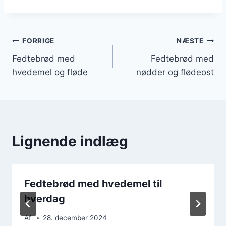
Indlægsnavigation
FORRIGE
NÆSTE
Fedtebrød med
Fedtebrød med
hvedemel og fløde
nødder og flødeost
Lignende indlæg
Fedtebrød med hvedemel til
hverdag
Af
28. december 2024