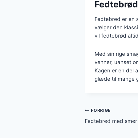
Fedtebrød:
Fedtebrød er en a
vælger den klassi
vil fedtebrød alt
Med sin rige smag
venner, uanset om
Kagen er en del a
glæde til mange 
Indlægsnavi
FORRIGE
Fedtebrød med smør 