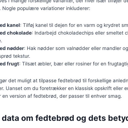
es i mange forskellige varianter, der hver især tilføjer 
 Nogle populære variationer inkluderer:
ed kanel
: Tilføj kanel til dejen for en varm og krydret s
ed chokolade
: Indarbejd chokoladechips eller smeltet 
.
ed nødder
: Hak nødder som valnødder eller mandler og 
sprød tekstur.
ed frugt
: Tilsæt æbler, bær eller rosiner for en frugtagti
gør det muligt at tilpasse fedtebrød til forskellige anled
. Uanset om du foretrækker en klassisk opskrift eller 
er en version af fedtebrød, der passer til enhver smag.
e data om fedtebrød og dets bety