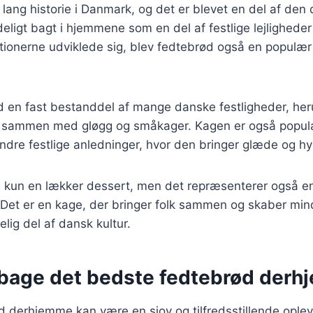
lang historie i Danmark, og det er blevet en del af den 
ligt bagt i hjemmene som en del af festlige lejligheder o
tionerne udviklede sig, blev fedtebrød også en populær
d en fast bestanddel af mange danske festligheder, heru
s sammen med gløgg og småkager. Kagen er også populæ
dre festlige anledninger, hvor den bringer glæde og hyg
e kun en lækker dessert, men det repræsenterer også en
 Det er en kage, der bringer folk sammen og skaber mind
lig del af dansk kultur.
at bage det bedste fedtebrød der
 derhjemme kan være en sjov og tilfredsstillende oplev