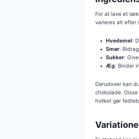
For at lave et l
varieres alt efte
Hvedemel
: 
Smør
: Bidra
Sukker
: Giv
Æg
: Binder 
Derudover kan du 
chokolade. Disse 
hvilket gør fedteb
Variatione