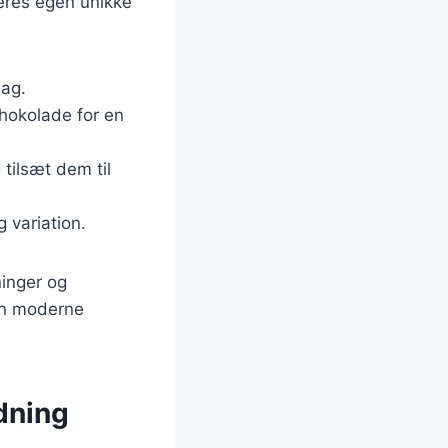
deres egen unikke
mag.
chokolade for en
tilsæt dem til
g variation.
ninger og
en moderne
dning