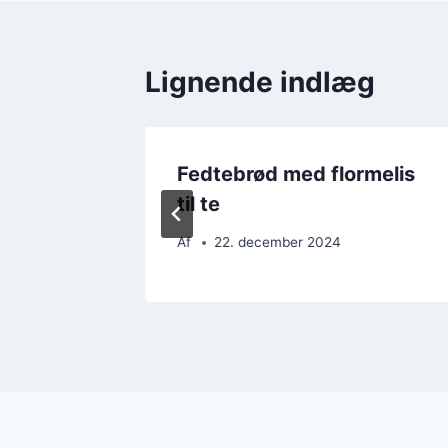
Lignende indlæg
ør og
Fedtebrød med flormelis
r
til te
Af
22. december 2024