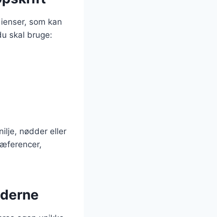
dienser, som kan
du skal bruge:
ilje, nødder eller
ræferencer,
oderne