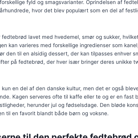
orskellige fyld og smagsvarianter. Oprindelsen af fedt
. århundrede, hvor det blev populært som en del af festli
er fedtebrød lavet med hvedemel, smør og sukker, hvilket
n kan varieres med forskellige ingredienser som kanel,
gør den til en alsidig dessert, der kan tilpasses enhver 
ifter på fedtebrød, der hver især bringer deres unikke tw
 kun en del af den danske kultur, men det er også bleve
nde. Kagen serveres ofte til kaffe eller te og er en fast
tligheder, herunder jul og fødselsdage. Den bløde kon
 til en favorit blandt både børn og voksne.
erne til den perfekte fedtebrød o