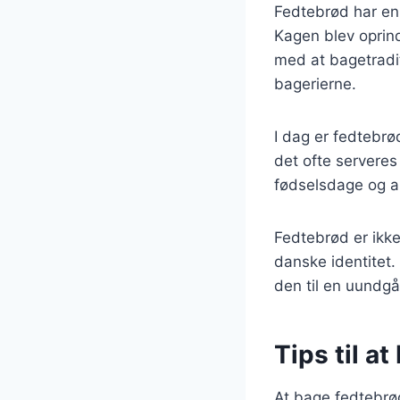
Fedtebrød har en 
Kagen blev oprinde
med at bagetradi
bagerierne.
I dag er fedtebrø
det ofte servere
fødselsdage og an
Fedtebrød er ikk
danske identitet.
den til en uundgåe
Tips til 
At bage fedtebrød