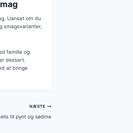
 smag
smag. Uanset om du
og smagsvarianter,
ed familie og
er dessert.
ed at bringe
NÆSTE
lis til pynt og sødme