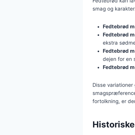
Fedtebrød kan lav
smag og karakter.
Fedtebrød m
Fedtebrød m
ekstra sødme
Fedtebrød m
dejen for en 
Fedtebrød m
Disse variationer 
smagspræferencer
fortolkning, er d
Historisk