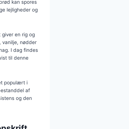
ebrød kan spores
ge lejligheder og
 giver en rig og
 vanilje, nødder
smag. I dag findes
ist til denne
t populært i
 bestanddel af
sistens og den
pskrift