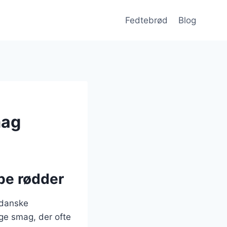
Fedtebrød
Blog
mag
be rødder
 danske
ige smag, der ofte