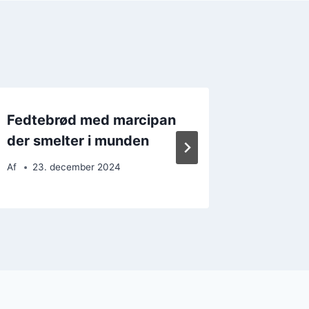
Fedtebrød med marcipan
Fedtebr
der smelter i munden
en eks
Af
23. december 2024
Af
28. 