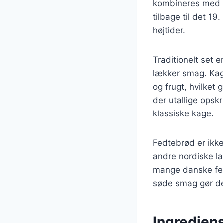
kombineres med f
tilbage til det 19
højtider.
Traditionelt set 
lækker smag. Kage
og frugt, hvilket 
der utallige opskr
klassiske kage.
Fedtebrød er ikke
andre nordiske la
mange danske fes
søde smag gør den
Ingrediens