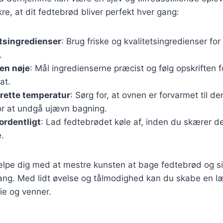
sikre, at dit fedtebrød bliver perfekt hver gang:
tsingredienser
: Brug friske og kvalitetsingredienser fo
.
ten nøje
: Mål ingredienserne præcist og følg opskriften f
at.
rette temperatur
: Sørg for, at ovnen er forvarmet til de
or at undgå ujævn bagning.
ordentligt
: Lad fedtebrødet køle af, inden du skærer de
.
ælpe dig med at mestre kunsten at bage fedtebrød og sik
ang. Med lidt øvelse og tålmodighed kan du skabe en l
lie og venner.