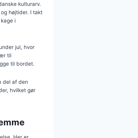
danske kulturarv.
g højtider. I takt
 kage i
nder jul, hvor
r til
ge til bordet.
 del af den
er, hvilket gør
hjemme
else. Her er