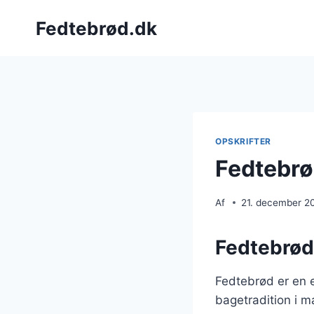
Fortsæt
Fedtebrød.dk
til
indhold
OPSKRIFTER
Fedtebrø
Af
21. december 2
Fedtebrød
Fedtebrød er en e
bagetradition i m