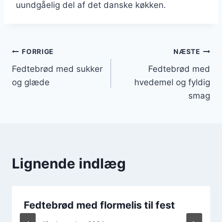
uundgåelig del af det danske køkken.
Indlægsnavigation
FORRIGE
NÆSTE
Fedtebrød med sukker
Fedtebrød med
og glæde
hvedemel og fyldig
smag
Lignende indlæg
Fedtebrød med flormelis til fest