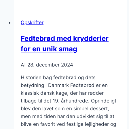
med
smør
og
Opskrifter
sukker
til
Fedtebrød med krydderier
kaffen
for en unik smag
Af
28. december 2024
Historien bag fedtebrød og dets
betydning i Danmark Fedtebrød er en
klassisk dansk kage, der har rødder
tilbage til det 19. århundrede. Oprindeligt
blev den lavet som en simpel dessert,
men med tiden har den udviklet sig til at
blive en favorit ved festlige lejligheder og