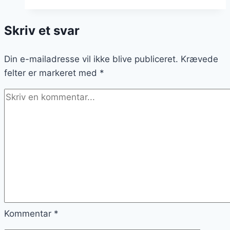
sukker:
En
Skriv et svar
sød
variation
Din e-mailadresse vil ikke blive publiceret.
Krævede
felter er markeret med
*
Kommentar
*