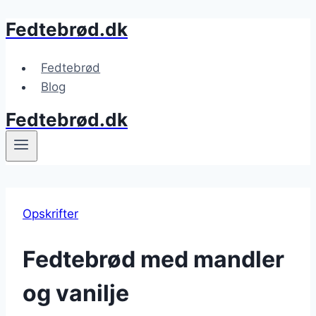
Fedtebrød.dk
Fortsæt
til
indhold
Fedtebrød
Blog
Fedtebrød.dk
Opskrifter
Fedtebrød med mandler
og vanilje