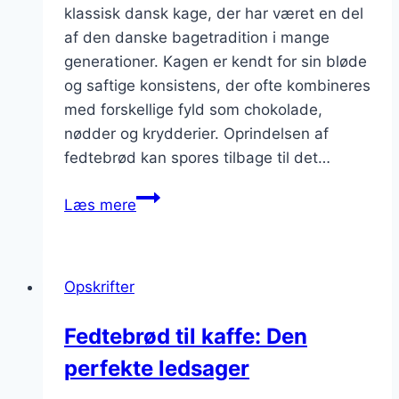
klassisk dansk kage, der har været en del
af den danske bagetradition i mange
generationer. Kagen er kendt for sin bløde
og saftige konsistens, der ofte kombineres
med forskellige fyld som chokolade,
nødder og krydderier. Oprindelsen af
fedtebrød kan spores tilbage til det…
Fedtebrød
Læs mere
med
chokoladefyld
og
Opskrifter
nødder
i
Fedtebrød til kaffe: Den
skøn
perfekte ledsager
forening