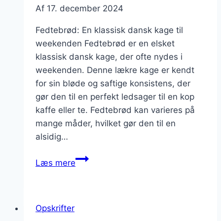
Af
17. december 2024
Fedtebrød: En klassisk dansk kage til
weekenden Fedtebrød er en elsket
klassisk dansk kage, der ofte nydes i
weekenden. Denne lækre kage er kendt
for sin bløde og saftige konsistens, der
gør den til en perfekt ledsager til en kop
kaffe eller te. Fedtebrød kan varieres på
mange måder, hvilket gør den til en
alsidig…
Fedtebrød
Læs mere
opskrift
til
den
Opskrifter
perfekte