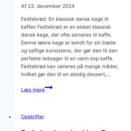
Af
23. december 2024
Fedtebrød: En klassisk dansk kage til
kaffen Fedtebrød er en elsket klassisk
dansk kage, der ofte serveres til kaffe.
Denne lækre kage er kendt for sin bløde
og saftige konsistens, der gør den til den
perfekte ledsager til en varm kop kaffe.
Fedtebrød kan varieres på mange måder,
hvilket gør den til en alsidig dessert,…
Fedtebrød
Læs mere
til
kaffe:
Den
Opskrifter
perfekte
ledsager