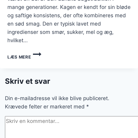
mange generationer. Kagen er kendt for sin bløde
og saftige konsistens, der ofte kombineres med
en sød smag. Den er typisk lavet med
ingredienser som smør, sukker, mel og æg,
hvilket…
FEDTEBRØD
LÆS MERE
MED
KRYDDERIER
TIL
FEST
Skriv et svar
Din e-mailadresse vil ikke blive publiceret.
Krævede felter er markeret med
*