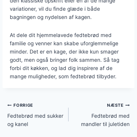
den klassiske opskrift eller en af de mange
variationer, vil du finde glæde i både
bagningen og nydelsen af kagen.
At dele dit hjemmelavede fedtebrød med
familie og venner kan skabe uforglemmelige
minder. Det er en kage, der ikke kun smager
godt, men også bringer folk sammen. Så tag
forbi dit køkken, og lad dig inspirere af de
mange muligheder, som fedtebrød tilbyder.
Indlægsnavigation
FORRIGE
NÆSTE
Fedtebrød med sukker
Fedtebrød med
og kanel
mandler til juletiden