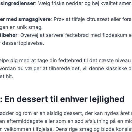
tsingredienser
: Vælg friske nødder og høj kvalitet smø
er med smagsgivere
: Prøv at tilføje citruszest eller for
agen en unik smag.
ilbehør
: Overvej at servere fedtebrød med flødeskum ell
r dessertoplevelse.
ælpe dig med at tage din fedtebrød til det næste nivea
ordan du vælger at tilberede det, vil denne klassiske 
et hit.
 En dessert til enhver lejlighed
dder og rom er en alsidig dessert, der kan nydes året
t, en eftermiddagste eller som en sød afslutning på en mi
n velkommen tilføjelse. Dens rige smag og bløde konsist