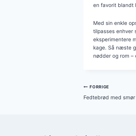
en favorit blandt
Med sin enkle ops
tilpasses enhver 
eksperimentere me
kage. Så næste g
nødder og rom – d
Indlægsnavi
FORRIGE
Fedtebrød med smør 