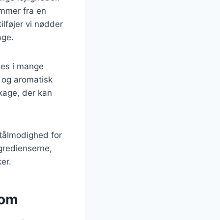
ommer fra en
ilføjer vi nødder
age.
ndes i mange
m og aromatisk
kage, der kan
 tålmodighed for
ngredienserne,
er.
rom