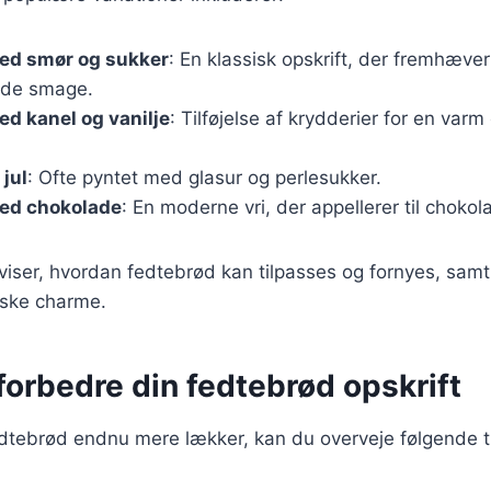
ed smør og sukker
: En klassisk opskrift, der fremhæve
de smage.
d kanel og vanilje
: Tilføjelse af krydderier for en va
 jul
: Ofte pyntet med glasur og perlesukker.
ed chokolade
: En moderne vri, der appellerer til chokol
 viser, hvordan fedtebrød kan tilpasses og fornyes, sam
iske charme.
t forbedre din fedtebrød opskrift
edtebrød endnu mere lækker, kan du overveje følgende t