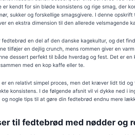
 er kendt for sin bløde konsistens og rige smag, der k
ør, sukker og forskellige smagsgivere. I denne opskrift t
iver en ekstra dimension til den allerede velsmagende k
er fedtebrød en del af den danske kagekultur, og det fi
ne tilføjer en dejlig crunch, mens rommen giver en var
ne dessert perfekt til både hverdag og fest. Det er en 
 sammen med en kop kaffe eller te.
 er en relativt simpel proces, men det kræver lidt tid og
kte konsistens. I de følgende afsnit vil vi dykke ned i i
g nogle tips til at gøre din fedtebrød endnu mere lækk
ser til fedtebrød med nødder og 