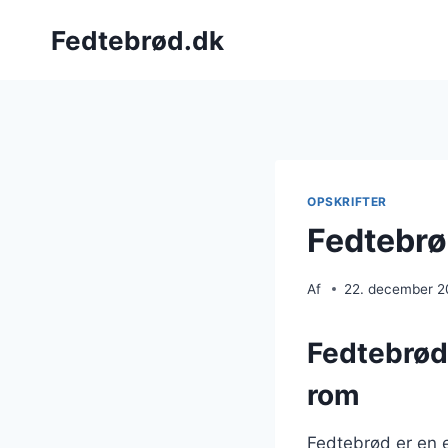
Fortsæt
Fedtebrød.dk
til
indhold
OPSKRIFTER
Fedtebrø
Af
22. december 
Fedtebrød
rom
Fedtebrød er en e