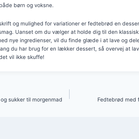
 både børn og voksne.
krift og mulighed for variationer er fedtebrød en desser
smag. Uanset om du vælger at holde dig til den klassiske
d nye ingredienser, vil du finde glæde i at lave og del
ang du har brug for en lækker dessert, så overvej at l
et vil ikke skuffe!
gation
og sukker til morgenmad
Fedtebrød med flø