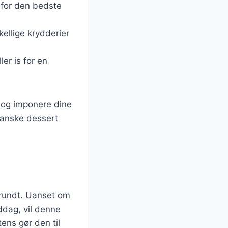
r for den bedste
skellige krydderier
er is for en
u og imponere dine
danske dessert
 rundt. Uanset om
ddag, vil denne
ens gør den til