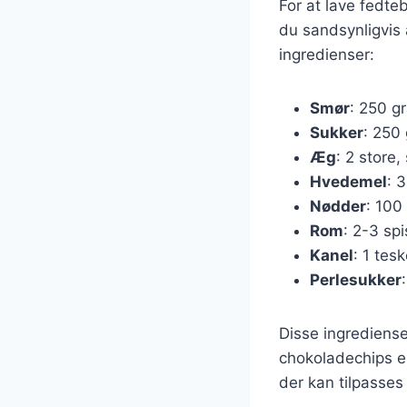
For at lave fedt
du sandsynligvis 
ingredienser:
Smør
: 250 g
Sukker
: 250
Æg
: 2 store
Hvedemel
: 
Nødder
: 100
Rom
: 2-3 sp
Kanel
: 1 tes
Perlesukker
Disse ingrediense
chokoladechips ell
der kan tilpasses