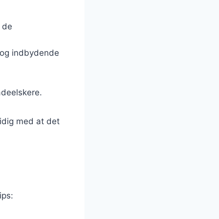
r de
rm og indbydende
adeelskere.
tidig med at det
ips: