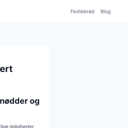
Fedtebrød
Blog
ert
 nødder og
ige lejligheder.