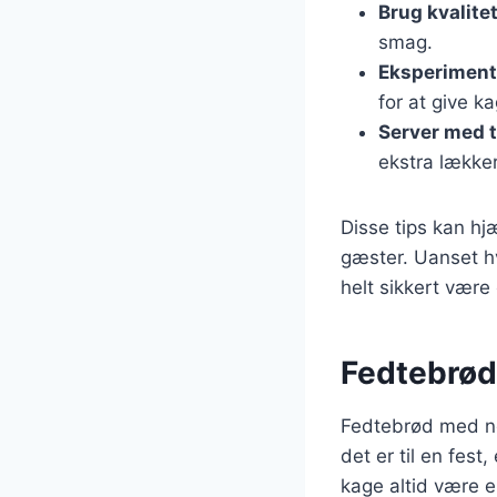
Brug kvalite
smag.
Eksperiment
for at give k
Server med t
ekstra lække
Disse tips kan hj
gæster. Uanset hv
helt sikkert være 
Fedtebrød:
Fedtebrød med nø
det er til en fes
kage altid være e