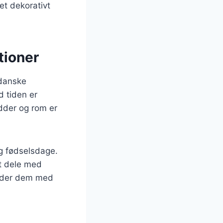
et dekorativt
tioner
 danske
d tiden er
ødder og rom er
og fødselsdage.
at dele med
under dem med