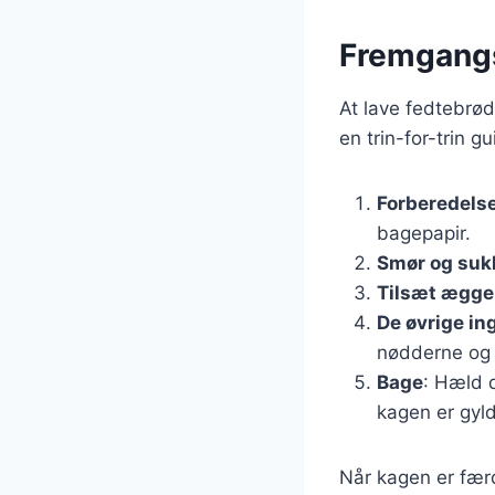
Fremgangs
At lave fedtebrød
en trin-for-trin 
Forberedels
bagepapir.
Smør og suk
Tilsæt ægg
De øvrige in
nødderne og
Bage
: Hæld d
kagen er gyl
Når kagen er færdi