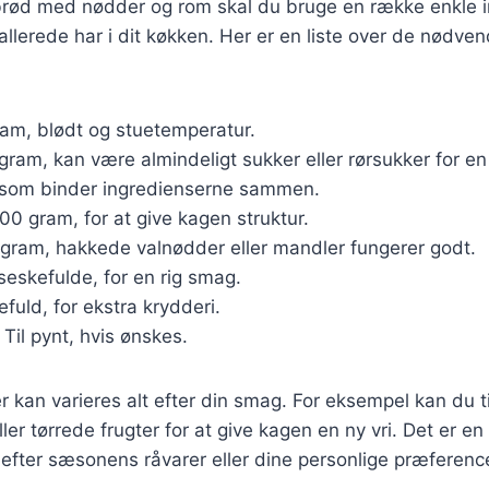
ebrød med nødder og rom skal du bruge en række enkle 
allerede har i dit køkken. Her er en liste over de nødve
ram, blødt og stuetemperatur.
 gram, kan være almindeligt sukker eller rørsukker for 
, som binder ingredienserne sammen.
300 gram, for at give kagen struktur.
 gram, hakkede valnødder eller mandler fungerer godt.
iseskefulde, for en rig smag.
kefuld, for ekstra krydderi.
: Til pynt, hvis ønskes.
r kan varieres alt efter din smag. For eksempel kan du ti
er tørrede frugter for at give kagen en ny vri. Det er en a
 efter sæsonens råvarer eller dine personlige præference