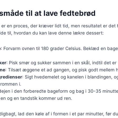
måde til at lave fedtebrød
 er en proces, der kræver lidt tid, men resultatet er det
guide til, hvordan du kan lave denne lækre dessert:
e
: Forvarm ovnen til 180 grader Celsius. Beklæd en ba
ker
: Pisk smør og sukker sammen i en skål, indtil det er l
ene
: Tilsæt æggene et ad gangen, og pisk godt mellem h
gredienser
: Sigt hvedemelet og kanelen i blandingen, og 
 rommen i.
ejen i den forberedte bageform og bag i 30-35 minutter, 
den og en tandstik kommer ud ren.
gbagt, lad den køle af i formen i et par minutter, før du