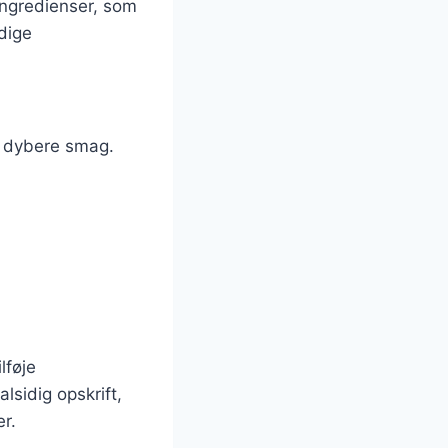
ingredienser, som
ndige
en dybere smag.
lføje
lsidig opskrift,
r.