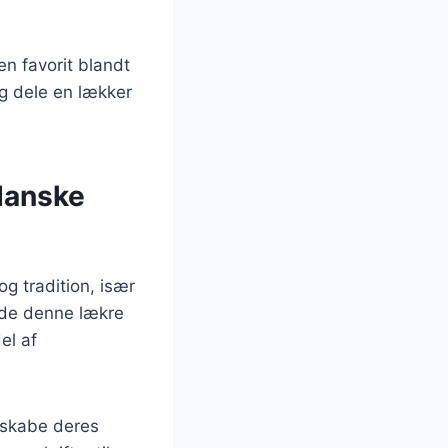
en favorit blandt
og dele en lækker
 danske
g tradition, især
yde denne lækre
el af
t skabe deres