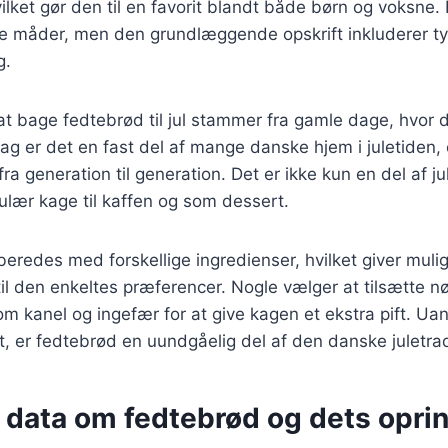
lket gør den til en favorit blandt både børn og voksne
e måder, men den grundlæggende opskrift inkluderer ty
g.
t bage fedtebrød til jul stammer fra gamle dage, hvor d
dag er det en fast del af mange danske hjem i juletiden, 
fra generation til generation. Det er ikke kun en del af 
lær kage til kaffen og som dessert.
beredes med forskellige ingredienser, hvilket giver muli
il den enkeltes præferencer. Nogle vælger at tilsætte 
som kanel og ingefær for at give kagen et ekstra pift. U
t, er fedtebrød en uundgåelig del af den danske juletrad
e data om fedtebrød og dets opri