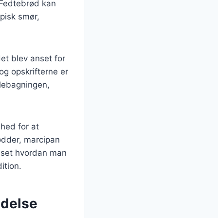
. Fedtebrød kan
pisk smør,
et blev anset for
og opskrifterne er
julebagningen,
ghed for at
nødder, marcipan
anset hvordan man
ition.
ndelse