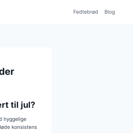
Fedtebrød
Blog
dder
 til jul?
ed hyggelige
løde konsistens