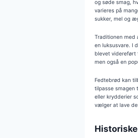
og søde smag, hvi
varieres på mang
sukker, mel og æ
Traditionen med a
en luksusvare. I 
blevet videreført 
men også en popu
Fedtebrød kan til
tilpasse smagen t
eller krydderier 
vælger at lave de
Historisk