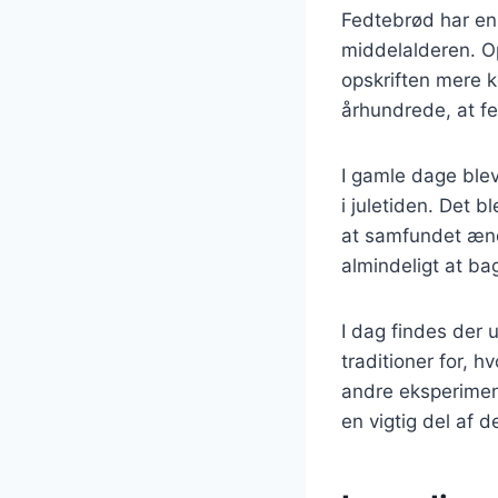
Fedtebrød har en 
middelalderen. O
opskriften mere k
århundrede, at fe
I gamle dage blev
i juletiden. Det b
at samfundet ænd
almindeligt at b
I dag findes der 
traditioner for, 
andre eksperimen
en vigtig del af d