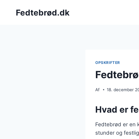
Fortsæt
Fedtebrød.dk
til
indhold
OPSKRIFTER
Fedtebrø
Af
18. december 2
Hvad er fe
Fedtebrød er en k
stunder og festl