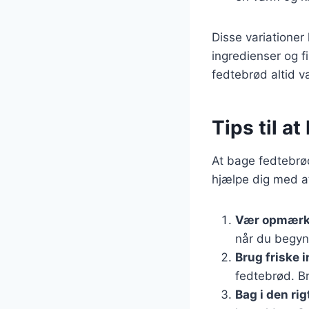
Disse variationer
ingredienser og f
fedtebrød altid væ
Tips til at
At bage fedtebrød
hjælpe dig med at
Vær opmærk
når du begynd
Brug friske 
fedtebrød. Br
Bag i den rig