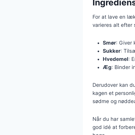
Ingrediens
For at lave en l
varieres alt efte
Smør
: Giver
Sukker
: Til
Hvedemel
: 
Æg
: Binder 
Derudover kan du 
kagen et personli
sødme og nøddea
Når du har samlet
god idé at forbere