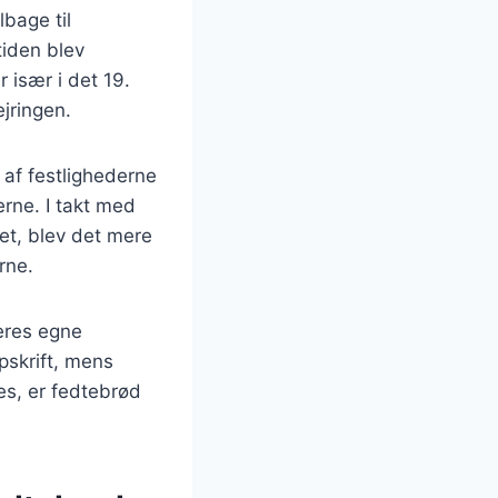
bage til
tiden blev
 især i det 19.
jringen.
 af festlighederne
erne. I takt med
et, blev det mere
rne.
deres egne
pskrift, mens
s, er fedtebrød