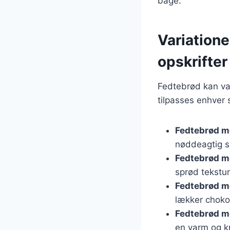
bage.
Variatione
opskrifter
Fedtebrød kan var
tilpasses enhver 
Fedtebrød m
nøddeagtig 
Fedtebrød m
sprød tekstur
Fedtebrød m
lækker choko
Fedtebrød m
en varm og k