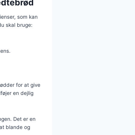
fedtebrød
ienser, som kan
du skal bruge:
tens.
nødder for at give
øjer en dejlig
ngen. Det er en
 at blande og