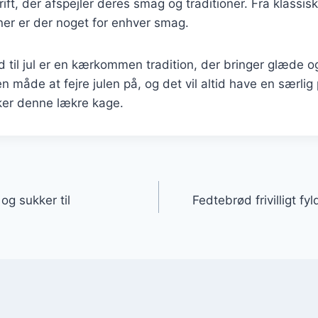
ft, der afspejler deres smag og traditioner. Fra klassiske
ner er der noget for enhver smag.
 til jul er en kærkommen tradition, der bringer glæde o
 måde at fejre julen på, og det vil altid have en særlig 
ker denne lækre kage.
gation
g sukker til
Fedtebrød frivilligt f