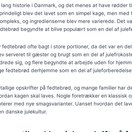
lang historie i Danmark, og det menes at have rødder til
prindeligt blev det lavet som en simpel kage, men med 
ompleks, og ingredienserne blev mere varierede. Det var
dtebrød begyndte at blive populært som en del af julefe
 fedtebrød ofte bagt i store portioner, da det var en del
lev serveret til gæster og brugt som en del af julefrokost
rede sig, og flere begyndte at arbejde uden for hjemm
age fedtebrød derhjemme som en del af juleforberedelse
utallige opskrifter på fedtebrød, og mange familier har 
hvordan kagen skal laves. Nogle foretrækker en klassisk o
terer med nye smagsvarianter. Uanset hvordan det lave
en danske julekultur.