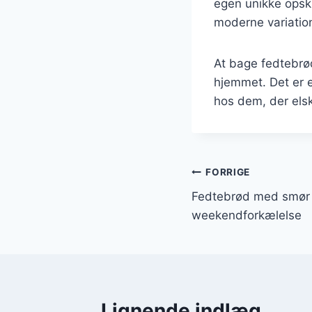
egen unikke opskri
moderne variatio
At bage fedtebrød
hjemmet. Det er en
hos dem, der els
Indlægsnavi
FORRIGE
Fedtebrød med smør o
weekendforkælelse
Lignende indlæg