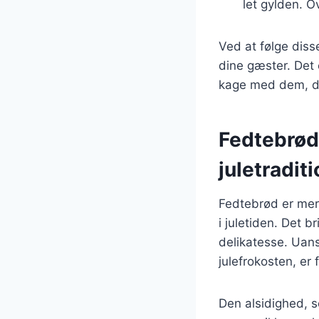
let gylden. O
Ved at følge disse
dine gæster. Det 
kage med dem, du
Fedtebrød 
juletradit
Fedtebrød er mere
i juletiden. Det 
delikatesse. Uans
julefrokosten, er
Den alsidighed, s