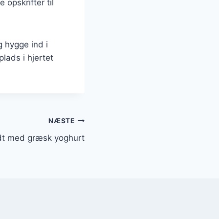
 opskrifter til
g hygge ind i
plads i hjertet
NÆSTE
yldt med græsk yoghurt