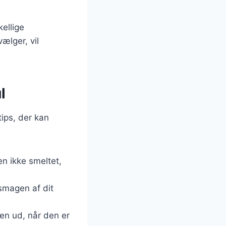
ellige
ælger, vil
l
ips, der kan
en ikke smeltet,
 smagen af dit
en ud, når den er