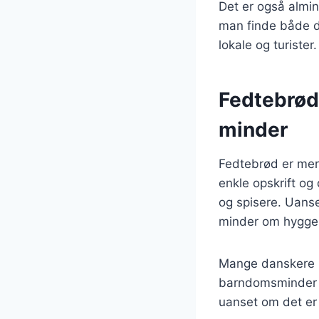
Det er også almin
man finde både de
lokale og turister.
Fedtebrød
minder
Fedtebrød er mere
enkle opskrift og
og spisere. Uanse
minder om hyggel
Mange danskere ha
barndomsminder og
uanset om det er 