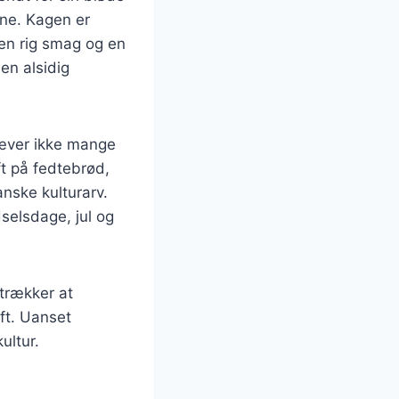
sne. Kagen er
 en rig smag og en
en alsidig
ræver ikke mange
ft på fedtebrød,
anske kulturarv.
dselsdage, jul og
trækker at
ift. Uanset
ultur.