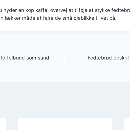
nyder en kop kaffe, overvej at tilføje et stykke fedtebrø
en lækker måde at fejre de små øjeblikke i livet på.
gation
rtoffelbund som sund
Fedtebrød opskrift