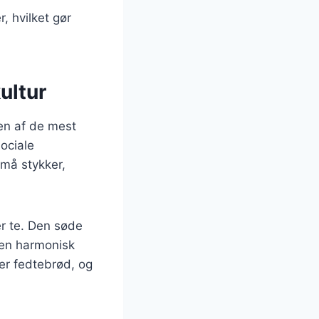
, hvilket gør
ultur
 en af de mest
ociale
små stykker,
er te. Den søde
 en harmonisk
er fedtebrød, og