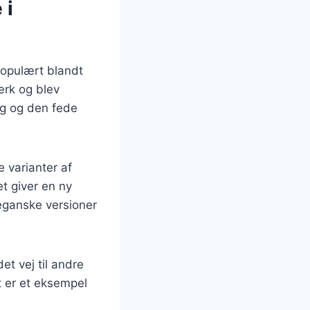
 i
populært blandt
ærk og blev
ag og den fede
e varianter af
et giver en ny
veganske versioner
t vej til andre
t er et eksempel