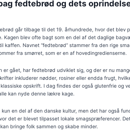
bag fedtebrød og dets oprindelse
ebrød går tilbage til det 19. århundrede, hvor det blev 
 Kagen blev ofte bagt som en del af det daglige bagv
t til kaffen. Navnet “fedtebrød” stammer fra den rige sm
kommer fra smørret, som er en af hovedingredienserne.
en er gået, har fedtebrød udviklet sig, og der er nu mang
ifter inkluderer nødder, rosiner eller endda frugt, hvilk
 klassiske opskrift. I dag findes der også glutenfrie og 
alle kan nyde denne lækre kage.
 kun en del af den danske kultur, men det har også funde
vor det er blevet tilpasset lokale smagspræferencer. De
kan bringe folk sammen og skabe minder.