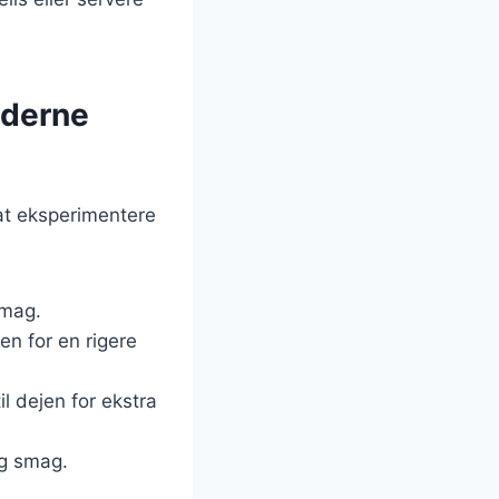
oderne
 at eksperimentere
smag.
en for en rigere
l dejen for ekstra
ig smag.