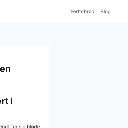
Fedtebrød
Blog
fen
rt i
endt for sin bløde