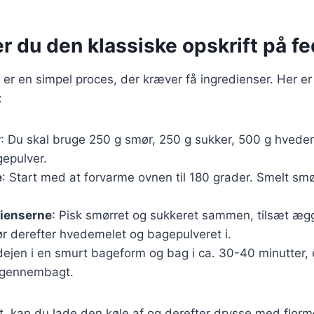
r du den klassiske opskrift på f
 er en simpel proces, der kræver få ingredienser. Her er
:
r
: Du skal bruge 250 g smør, 250 g sukker, 500 g hvede
gepulver.
e
: Start med at forvarme ovnen til 180 grader. Smelt smø
dienserne
: Pisk smørret og sukkeret sammen, tilsæt æg
ør derefter hvedemelet og bagepulveret i.
ejen i en smurt bageform og bag i ca. 30-40 minutter, e
 gennembagt.
, kan du lade den køle af og derefter drysse med flormel