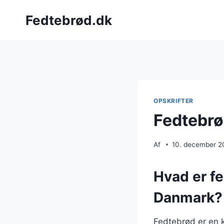
Fortsæt
Fedtebrød.dk
til
indhold
OPSKRIFTER
Fedtebrø
Af
10. december 2
Hvad er fe
Danmark?
Fedtebrød er en k