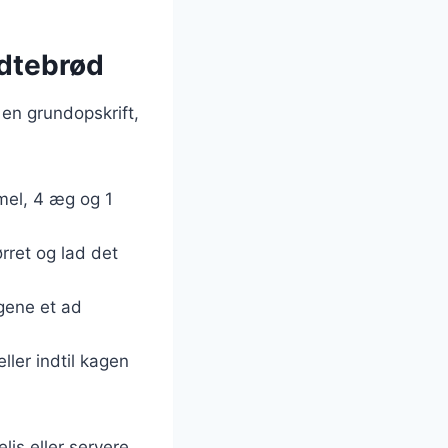
edtebrød
 en grundopskrift,
mel, 4 æg og 1
rret og lad det
gene et ad
ller indtil kagen
is eller servere