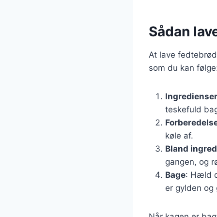
Sådan lave
At lave fedtebrød
som du kan følge
Ingrediense
teskefuld ba
Forberedels
køle af.
Bland ingre
gangen, og r
Bage
: Hæld d
er gylden og
Når kagen er bagt