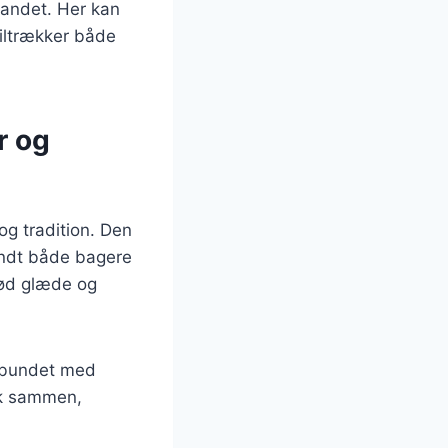
 landet. Her kan
tiltrækker både
r og
og tradition. Den
landt både bagere
brød glæde og
orbundet med
lk sammen,