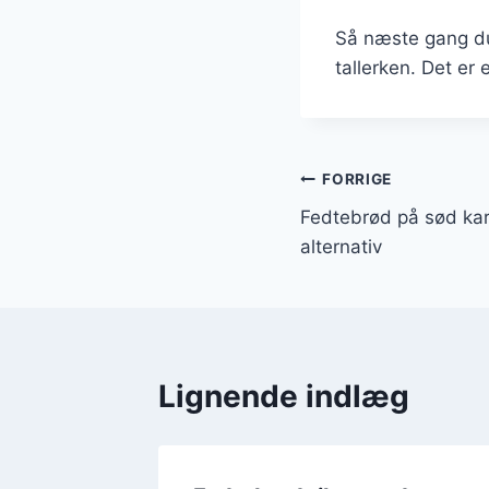
Så næste gang du 
tallerken. Det er 
Indlægsnavi
FORRIGE
Fedtebrød på sød ka
alternativ
Lignende indlæg