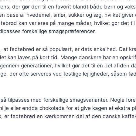
tens, der gør den til en favorit blandt både børn og vok
en base af hvedemel, smør, sukker og æg, hvilket giver
edtebrød kan varieres på mange måder, hvilket gør det til 
tilpasses forskellige smagspræferencer.
l, at fedtebrød er så populært, er dets enkelhed. Det k
det kan laves på kort tid. Mange danskere har en opskri
 gennem generationer, hvilket gør det til en del af den d
ge, der ofte serveres ved festlige lejligheder, såsom fø
å tilpasses med forskellige smagsvarianter. Nogle fore
nilje eller endda chokolade for at give kagen et ekstra p
s, er fedtebrød en kærkommen del af den danske kaffek